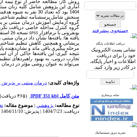
روش­ کار:
مطالعه حاضر
از نوع
نیمه آ
آماری این پژوهش شامل کلیه زنان مبتل
1404 بود که تعداد 30 
سنجش شامل پرسشنامه تنظیم شناختی هیجان گارنفسکی و همکاران (
گروه کنترل مداخله خاصی دریافت نکرد
جستجوی پیشرفته
بونفرونی با نرم‌افزار
نسخه 26 استفاده شد.
SPSS
یافته ­ها:
یافته‌ها نشان داد درمان مبتنی
پریشانی و همچنین کاهش تنظیم شناختی نا
دریافت اطلاعات پایگاه
مرحله پیگیری باقی ماند و نشان‌دهنده پای
نشانی پست الکترونیک
نتیجه ­گیری:
این یافته‌ها حاکی از آن ا
خود را برای دریافت
تجارب درونی، به بهبود راهبردهای تنظی
اطلاعات و اخبار پایگاه،
می‌تواند به عنوان روشی مؤثر در درمان ای
در کادر زیر وارد کنید.
واژه‌های کلیدی:
درمان مبتنی بر پذیرش و
نمایه پرستاری
متن کامل
[PDF 351 kb]
(۳۶۵ دریافت)
نوع مطالعه:
پژوهشي
|
موضوع مقاله:
ت
دریافت: 1404/7/23 | پذیرش: 1404/11/10 | انتشار: 1404/11/10 | انتشار الکترونیک: 1404/11/10
نشریه مرور سیستماتیک