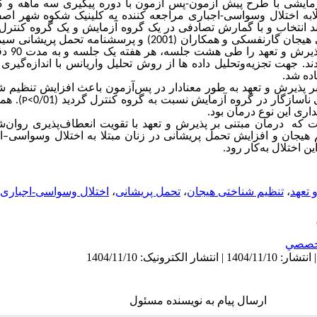
زمایشی با طرح پیش ­آزمون-پس ­آزمون با دوره پیگیری سه ماهه و گ
ابه اختلال وسواسی-اجباری مراجعه ­کننده به کلینیک شکوه شهر اصف
نفر به شیوه هدفمند انتخاب و با گمارش تصادفی در یک گروه آزمایش و یک گروه کنت
2001) و پرسشنامه تحمل پریشانی سیمونز و گاهر (
گروه آزمایش
ند.
جهت تجزیه‌وتحلیل داده­ ها از روش تحلیل واریانس با اندازه‌گیر
 بر پذیرش و تعهد به طور معنادار در پس‌آزمون باعث افزایش تنظیم 
سازگار در گروه آزمایش نسبت به گروه کنترل گردید (0/01>
). هم
P
داری این نوع درمان بود.
ست که درمان مبتنی بر پذیرش و تعهد با تقویت انعطاف‌پذیری روان‌
م هیجان و افزایش تحمل پریشانی در زنان مبتلا به اختلال وسواسی
–
ا
ن اختلال به‌کار رود.
 تعهد
،
تنظیم شناختی هیجان
،
تحمل پریشانی
،
اختلال وسواسی-اجباری.
خصصي
ارسال پیام به نویسنده مسئول