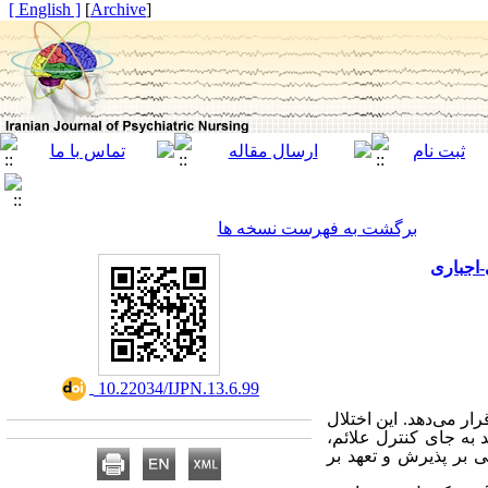
[ English ]
]
Archive
[
برگشت به فهرست نسخه ها
-اجباری
‎ 10.22034/IJPN.13.6.99
ر می‌دهد. این اختلال
 به جای کنترل علائم،
 بر پذیرش و تعهد بر