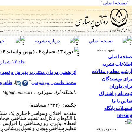
[
صفحه اصلی
]
بخش‌های اصلی
دوره ۱۳، شماره ۶ - ( بهمن و اسفند ۱۴۰۴ )
صفحه اصلی
جلد ۱۳ شماره ۶ صفحات ۱۱۱-۹۹
اطلاعات نشریه
آرشیو مجله و مقالات
اثربخشی درمان مبتنی بر پذیرش و تعهد ب
برای نویسندگان
*
محمد قاسمی پیربلوطی
،
طاهره 
برای داوران
دانشگاه آزاد شهرکرد ،
Mgh@iau.ac.irr
ثبت نام و اشتراک
تماس با ما
چکیده:
(۱۳۲۴ مشاهده)
تسهیلات پایگاه
مقدمه:
اختلال وسواسی-اجباری یک مشکل ر
Idexing
با الگوهای ناکارآمد تنظیم شناختی هیج
انعطاف‌پذیری روان‌شناختی را افزایش م
تنظیم شناختی هیجان و تحمل پریشانی زنا
جستجو در پایگاه