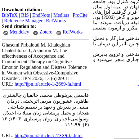
روه کنترل بود. جامعه
هان در نیمه اول سال
Download citation:
رل قرار گرفتند. ابزارهای
BibTeX
|
RIS
|
EndNote
|
Medlars
|
ProCite
2003
) بود
.
|
Reference Manager
|
RefWorks
 آموزش درمان مبتنی بر پذیرش و تعهد را طی هشت جلسه، هر هفته یک جلسه و به مدت 90 دقیقه دریافت نمودند اما
Send citation to:
ی مکرر و آزمون تعقیبی
Mendeley
Zotero
RefWorks
شناختی سازگار و تحمل
چنین تأثیر این درمان تا
Ghasemi Pirbalouti M, Khaleghian
Chaleshtori2 T, Ashorion M. The
شناختی و ترویج پذیرش
effectiveness of Acceptance and
جباری منجر می‌شود و
Commitment Therapy on Cognitive
Emotion Regulation and Distress Tolerance
in Women with Obsessive-Compulsive
Disorder. IJPN 2026; 13 (6) :99-111
URL:
http://ijpn.ir/article-1-2669-fa.html
قاسمی پیربلوطی محمد، خالقیان چالشتری
طاهره، عشوریون مریم. اثربخشی درمان
مبتنی بر پذیرش و تعهد بر تنظیم شناختی
هیجان و تحمل پریشانی زنان مبتلا به اختلال
وسواسی-اجباری. روان پرستاری. ۱۴۰۴; ۱۳
(۶) :۹۹-۱۱۱
URL:
http://ijpn.ir/article-۱-۲۶۶۹-fa.html