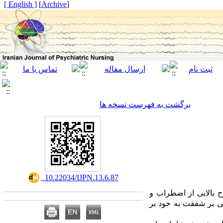
[ English ]
]
Archive
[
برگشت به فهرست نسخه ها
‎ 10.22034/IJPN.13.6.87
بالایی از اضطراب و
نی بر شفقت به خود بر