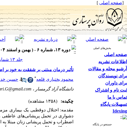
[
صفحه اصلی
]
بخش‌های اصلی
دوره ۱۳، شماره ۶ - ( بهمن و اسفند ۱۴۰۴ )
صفحه اصلی
جلد ۱۳ شماره ۶ صفحات ۹۸-۸۷
اطلاعات نشریه
آرشیو مجله و مقالات
تأثیر درمان مبتنی بر شفقت به خود بر ا
برای نویسندگان
*
محمود بختیاری قلعه
،
حسین خدم
برای داوران
دانشگاه آزاد گرمسار ،
ri.G@gmail.com
ثبت نام و اشتراک
تماس با ما
چکیده:
(۱۳۵۸ مشاهده)
تسهیلات پایگاه
مقدمه:
اختلال دوقطبی یک بیماری مزم
Idexing
دشواری در تحمل پریشانی‌های عاطفی 
اضطراب و تحمل پریشانی زنان مبتلا به ا
جستجو در پایگاه