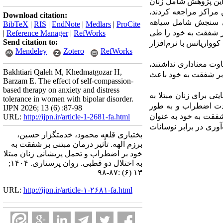
 این پژوهش شامل زنان
 مراکز مراجعه کردند،
Download citation:
ای سنجش شامل
سیاهه
BibTeX
|
RIS
|
EndNote
|
Medlars
|
ProCite
|
Reference Manager
|
RefWorks
ر شفقت به خود را طی
Send citation to:
وواریانس با نرم‌افزار
Mendeley
Zotero
RefWorks
وت معناداری نداشتند،
Bakhtiari Qaleh M, Khedmatgozar H,
 بر شفقت به خود باعث
Barzam E. The effect of self-compassion-
based therapy on anxiety and distress
تی برای زنان مبتلا به
tolerance in women with bipolar disorder.
شدت اضطراب و به طور
IJPN 2026; 13 (6) :87-98
URL:
http://ijpn.ir/article-1-2681-fa.html
شفقت به خود به عنوان
آوری در برابر نوسانات
بختیاری قلعه محمود، خدمتگزار حسین،
برزم الهه. تأثیر درمان مبتنی بر شفقت به
خود بر اضطراب و تحمل پریشانی زنان مبتلا
به اختلال دو قطبی. روان پرستاری. ۱۴۰۴;
۱۳ (۶) :۸۷-۹۸
URL:
http://ijpn.ir/article-۱-۲۶۸۱-fa.html