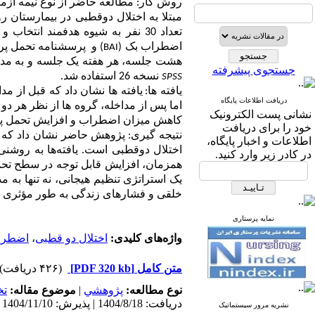
روش­ کار:
مطالعه حاضر
از نوع
نیمه آزم
مبتلا به اختلال دوقطبی در بیمارستان ر
تعداد 30 نفر به شیوه هدفمند انتخاب و با گمارش تصادفی
اضطراب بک
(
) و
پرسشنامه تحمل پری
BAI
هشت جلسه، هر هفته یک جلسه و به مدت 90 دقیقه دریافت نمو
جستجوی پیشرفته
نسخه 26 استفاده شد.
SPSS
یافته­ ها:
یافته ­ها نشان داد که قبل از م
دریافت اطلاعات پایگاه
اما پس از مداخله، گروه­ ها از نظر هر دو
نشانی پست الکترونیک
کاهش میزان اضطراب و افزایش تحمل پریش
خود را برای دریافت
نتیجه­ گیری:
پژوهش حاضر نشان داد که د
اطلاعات و اخبار پایگاه،
اختلال دوقطبی است. یافته‌ها به روشن
در کادر زیر وارد کنید.
همزمان، افزایش قابل توجه در سطح تحمل 
یک استراتژی تنظیم هیجانی، نه تنها به 
خلقی و فشارهای زندگی به طور مؤثری ار
نمایه پرستاری
واژه‌های کلیدی:
اختلال دو قطبی
،
اضطرا
متن کامل
[PDF 320 kb]
(۴۲۶ دریافت)
نوع مطالعه:
پژوهشي
|
موضوع مقاله:
ت
دریافت: 1404/8/18 | پذیرش: 1404/11/10 | انتشار: 1404/11/10 | انتشار الکترونیک: 1404/11/10
نشریه مرور سیستماتیک