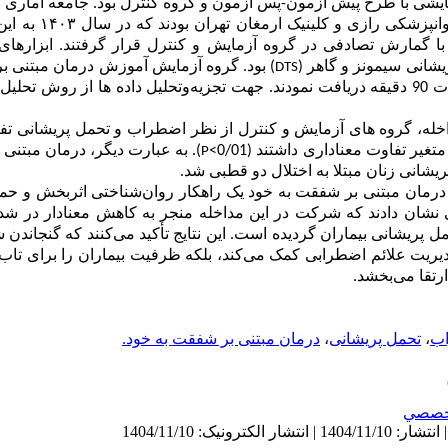
ایشی با طرح پیش ­آزمون-پس ­آزمون و گروه کنترل بود. جامعه آماری
وانپزشکی رازی و کلینیک ارمغان تهران بودند که در سال
۱۴۰۳
به این
در گروه آزمایش و کنترل قرار گرفتند
. ابزاره
شانی سیمونز و گاهر
(
) بود.
گروه آزمایش آموزش درمان مبتنی ب
DTS
دند.
جهت تجزیه‌وتحلیل داده ­ها از روش تحلیل ک
داخله، گروه ­های آزمایش و کنترل از نظر
اضطراب
و تحمل پریشانی تفا
 متغیر تفاوت معناداری داشتند
(0/01>
).
به عبارت دیگر، درمان مبتنی
P
انی زنان مبتلا به اختلال دو قطبی شد.
رمان مبتنی بر شفقت به خود
یک راهکار روان‌شناختی اثربخش و حمای
ی نشان دادند که شرکت در این مداخله منجر به کاهش معنادار در 
پریشانی بیماران گردیده است. این نتایج تأکید می‌کنند که گنجاندن 
مدیریت علائم اضطرابی کمک می‌کند، بلکه ظرفیت بیماران را برای تاب‌
تقا می‌بخشد.
ب
،
تحمل پریشانی
،
درمان مبتنی بر شفقت به خود.
خصصي