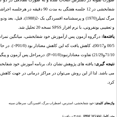
مرگ تمپلر(1970) و پرسش
و تعقیبی بونفرونی، با نرم افزار
SPSS
نسخه 20 تحلیل شد.
یافته‌ها:
00/5 و00/17)، کاهش یافت که این کاهش معنادار بود (01/0
P
71/10و21/29) تفاوت معنادارنبود(01/0<
P
). درمراحل پس آزمون و پیگیری
نتیجه گیری:
یافته های پژوهش نشان داد، برنامه آموزش خود شفابخ
می باشد. لذا از این روش می‌توان در مراکز درمانی در جهت کاهش 
کرد.
واژه‌های کلیدی:
خود شفابخشی
،
استرس
،
اضطراب مرگ
،
افسردگی
،
سرطان سینه
متن کامل
[PDF 315 kb]
(۳۱۶۸ دریافت)