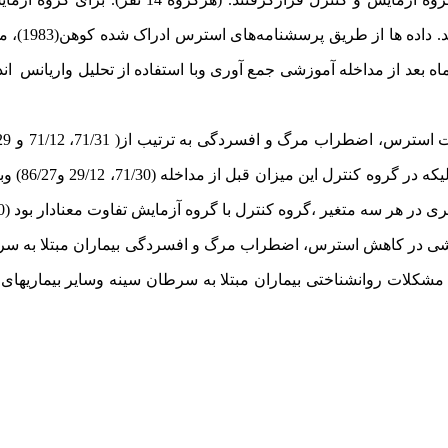
شفابخشی در 12 جلسه هفتگ
نامه افسردگی بک -2(1988)، قبل، بعد ودوماه بعد از مداخله آموزشی جمع آوری وبا استفاده از تحلیل وا
 در هر سه متغیر ،گروه کنترل با گروه آزمایش تفاوت معنادار بود (01/0
شی در کاهش استرس، اضطراب مرگ و افسردگی بیماران مبتلا به سر
مشکلات روانشناختی بیماران مبتلا به سرطان سینه وسایر بیماریهای