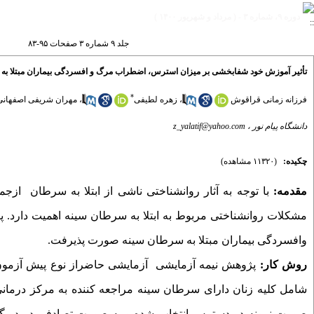
دوره ۹، شماره ۳ - ( مرداد و شهریور ۱۴۰۰ )
جلد ۹ شماره ۳ صفحات ۹۵-۸۳
تأثیر آموزش خود شفابخشی بر میزان استرس، اضطراب مرگ و افسردگی بیماران مبتلا به
*
فرزانه زمانی قراقوش
،
زهره لطیفی
،
مهران شریفی اصفهانی
دانشگاه پیام نور ،
z_yalatif@yahoo.com
چکیده:
(۱۱۳۲۰ مشاهده)
مقدمه:
با توجه به آثار روانشناختی ناشی از ابتلا به سرطان ا
مشکلات روانشناختی مربوط به ابتلا به سرطان سینه اهمیت دارد
وافسردگی بیماران مبتلا به سرطان سینه صورت پذیرفت.
روش کار:
پژوهش نیمه آزمایشی آزمایشی حاضراز نوع پیش آزمو