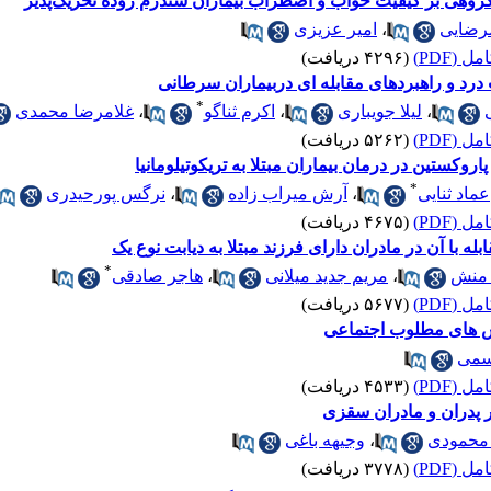
گروهی بر کیفیت خواب و اضطراب بیماران سندرم روده تحریک‌پذیر
رضایی
،
امیر عزیزی
 (PDF)
(۴۲۹۶ دریافت)
رد و راهبردهای مقابله ای دربیماران سرطانی
*
،
لیلا جویباری
،
اکرم ثناگو
،
غلامرضا محمدی
 (PDF)
(۵۲۶۲ دریافت)
روکستین در درمان بیماران مبتلا به تریکوتیلومانیا
*
عماد ثنایی
،
آرش میراب زاده
،
نرگس پورحیدری
 (PDF)
(۴۶۷۵ دریافت)
 با آن در مادران دارای فرزند مبتلا به دیابت نوع یک
*
 منش
،
مریم جدید میلانی
،
هاجر صادقی
 (PDF)
(۵۶۷۷ دریافت)
یش های مطلوب اجتماعی
سمی
 (PDF)
(۴۵۳۳ دریافت)
 پدران و مادران سقزی
محمودی
،
وجیهه باغی
 (PDF)
(۳۷۷۸ دریافت)