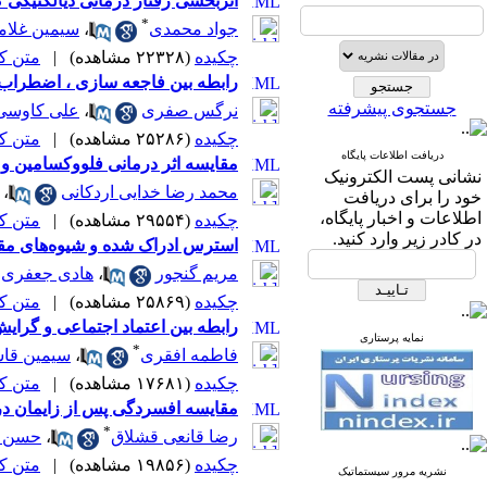
اثربخشی رفتار درمانی دیالکتیکی 
*
جواد محمدی
،
سیمین غلام
چکیده
(۲۲۳۲۸ مشاهده)
|
متن کامل
رابطه بین فاجعه سازی ، اضطراب د
جستجوی پیشرفته
نرگس صفری
،
علی کاوسی
چکیده
(۲۵۲۸۶ مشاهده)
|
متن کامل
دریافت اطلاعات پایگاه
مقایسه اثر درمانی فلووکسامین و پا
نشانی پست الکترونیک
محمد رضا خدایی اردکانی
،
خود را برای دریافت
اطلاعات و اخبار پایگاه،
چکیده
(۲۹۵۵۴ مشاهده)
|
متن کامل
در کادر زیر وارد کنید.
استرس ادراک شده و شیوه‌های مقابله
مریم گنجور
،
هادی جعفری
چکیده
(۲۵۸۶۹ مشاهده)
|
متن کامل
رابطه بین اعتماد اجتماعی و گرا
نمایه پرستاری
*
فاطمه افقری
،
سیمین قا
چکیده
(۱۷۶۸۱ مشاهده)
|
متن کامل
مقایسه افسردگی پس از زایمان در
*
رضا قانعی قشلاق
،
حسن 
چکیده
(۱۹۸۵۶ مشاهده)
|
متن کامل
نشریه مرور سیستماتیک