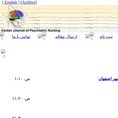
[ English ]
]
Archive
[
هر اصفهان
ص. ۱۰-۱
ص. ۲۰-۱۱