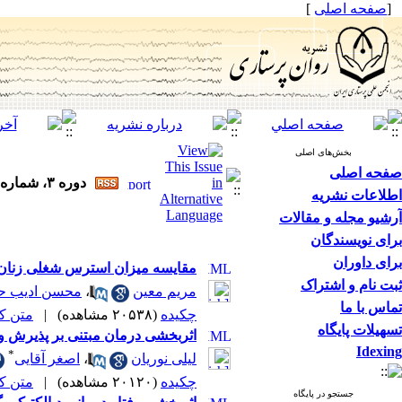
[
صفحه اصلی
]
بخش‌های اصلی
صفحه اصلی
دوره ۳، شماره ۲ - ( تابستان ۱۳۹۴ )
اطلاعات نشریه
آرشیو مجله و مقالات
برای نویسندگان
برای داوران
مقایسه میزان استرس شغلی زنان 
ثبت نام و اشتراک
مریم معین
،
محسن ادیب حا
تماس با ما
چکیده
(۲۰۵۳۸ مشاهده)
|
متن کامل
تسهیلات پایگاه
اثربخشی درمان مبتنی بر پذیرش و ت
Idexing
*
لیلی نوریان
،
اصغر آقایی
چکیده
(۲۰۱۲۰ مشاهده)
|
متن کامل
جستجو در پایگاه