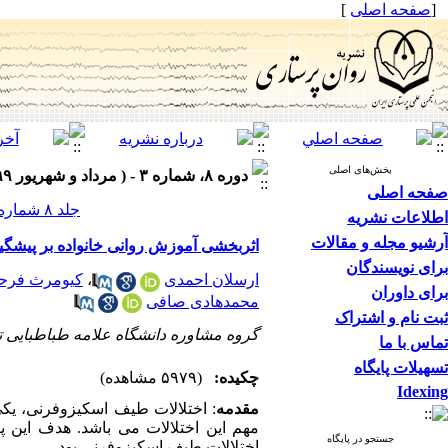
[
صفحه اصلی
]
بخش‌های اصلی
دوره ۸، شماره ۳ - ( مرداد و شهریور ۱۳۹۹ )
صفحه اصلی
جلد ۸ شماره ۳ صفحات ۱۰۳-۹۳
اطلاعات نشریه
آرشیو مجله و مقالات
اثربخشی آموزش روانی خانواده بر پیشگیر
برای نویسندگان
ارسلان احمدی
،
کیومرث فر
برای داوران
محمدهادی صافی
ثبت نام و اشتراک
گروه مشاوره دانشگاه علامه طباطبایی ته
تماس با ما
تسهیلات پایگاه
چکیده:
(۵۹۷۹ مشاهده)
Idexing
مقدمه
:
اختلالات طیف اسکیزوفرنی، یکی
مهم این اختلالات می باشد. هدف این پژ
جستجو در پایگاه
اختلالات طیف اسکیزوفرنی بود.