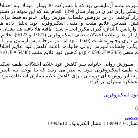
طـرح پژوهـش حاضـر بـه صـورت نیمـه آزمایشـی بود که با م
بستری در مرکز آموزشی، درمانی روانپزشکی رازی تهران در بهار سال 1398
 و کنترل قرار گرفتند. در این پژوهش جلسات آموزش روانی خانواده فقط برا
هش، مقیاس علایم مثبت و منفی اسکیزوفرنی بود. تحلیل داده هـا ب
یافته ها:
یافته هـا نشـان 
p
). امـا در مرحلـه پس آزمـون بیـن آن
 دیگـر، جلسات آموزش روانی خانواده، باعـث کاهش عود علایم اختل
فی (24/5 =
F
، 05/0 >
p
) و کاهش عود علایم مثبت (54/48 =
F
، 001/0 >
ـی آمــوزش روانی خانواده بــر کاهش عود علایم اختلالات طیف اسکی
الات طیف اسکیزوفرنی بـود. به نظر می رسد که
بـا توجـه بـه تاثیـ
 سـایر روش هـای درمانـی بـرای کاهش علایم بیماران اسـتفاده نمود که
ملکرد بیماران نیز گردد.
ود
،
اسکیزوفرنی
صصي