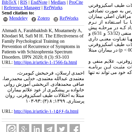
BibTeX
|
RIS
|
EndNote
|
Medlars
|
ProCite
شارکت 30 بیمار مبتـلا بـه اختـلالات طیف اسکیزوفرنی
|
Reference Manager
|
RefWorks
 انجام شد که این نمونه در دسترس به صورت تصادفی
Send citation to:
ی مراقبان اصلی بیماران
Mendeley
Zotero
RefWorks
ـا اسـتفاده از نـرم
داد کـه در مرحلـه پیش
Ahmadi A, Farahbakhsh K, Moatamedy A,
آزمـون بیـن گروه هـای آزمایـش و کنتـرل از نظـر علایم اختلالات طیف اسکیزوفرنی (1/121 و 9/122)، علایم منفی (53/32 و 6/31) و
Khodaei M, Safi M H. The Effectiveness of
هـا تفـاوت معنـی داری
Family Psychological Training on
الات طیف اسکیزوفرنی
Prevention of Recurrence of Symptoms in
p
) در بیماران مبتلا
Patients with Schizophrenia Spectrum
Disorders. IJPN 2020; 8 (3) :93-103
زوفرنی، علایم منفی و
URL:
http://ijpn.ir/article-1-1566-fa.html
رات مثبـت ایـن برنامـه
 خود می تواند نه تنها
احمدی ارسلان، فرحبخش کیومرث،
معتمدی عبدالله معتمدی، خدایی محمدرضا،
صافی محمدهادی. اثربخشی آموزش روانی
خانواده بر پیشگیری از عود علائم بیماران
مبتلا به اختلالات طیف اسکیزوفرنی. روان
پرستاری. ۱۳۹۹; ۸ (۳) :۹۳-۱۰۳
URL:
http://ijpn.ir/article-۱-۱۵۶۶-fa.html