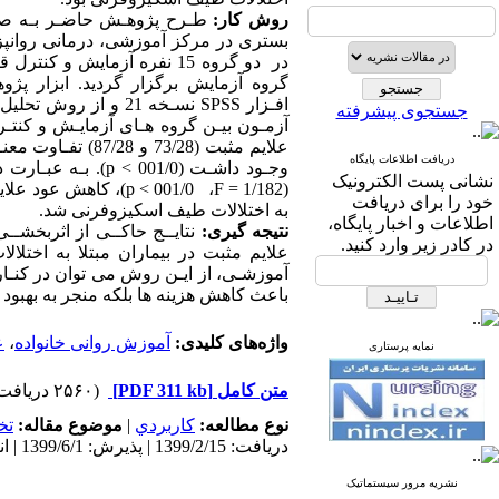
روش کار:
در دو گروه 15 نفره آزمایش
گروه آزمایش برگزار گردید. ابزار پژو
افـزار
SPSS
نسـخه 21 و از روش تحلیل واریانس با اندازه گیری مکرر­ انجـام شـد.
جستجوی پیشرفته
علایم مثبت (73/28 و 87/28) تفـاوت معنـی داری وجـود نداشـت (05/0 <
دریافت اطلاعات پایگاه
وجـود داشـت (001/0 >
p
). بـه عبـارت
نشانی پست الکترونیک
(1/182 =
F
، 001/0 >
p
)، کاهش عود علایم من
خود را برای دریافت
به اختلالات طیف اسکیزوفرنی شد.
اطلاعات و اخبار پایگاه،
نتیجه گیری:
نتایــج حاکــی از اثربخشـ
در کادر زیر وارد کنید.
علایم مثبت در بیماران مبتلا به اختل
آموزشـی،
از ایـن روش می توان در کنـار
باعث کاهش هزینه ها بلکه منجر به بهبود ع
واژه‌های کلیدی:
آموزش روانی خانواده
،
ع
نمایه پرستاری
متن کامل
[PDF 311 kb]
(۲۵۶۰ دریافت)
نوع مطالعه:
كاربردي
|
موضوع مقاله:
تخ
دریافت: 1399/2/15 | پذیرش: 1399/6/1 | انتشار: 1399/6/10 | انتشار الکترونیک: 1399/6/10
نشریه مرور سیستماتیک