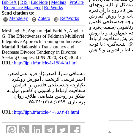
BibTeX
|
RIS
|
EndNote
|
Medlars
|
ProCite
تشکل از کلیه زوج‌های
|
Reference Manager
|
RefWorks
متقاضی طلاق استان البرز بودند که به مرکز مشاوره حامی خانواده در سال 1398 ارجاع داده شدند. نمونه پژوهش 20 زوج دارای نمره
Send citation to:
تخاب و با روش گمارش
Mendeley
Zotero
RefWorks
لسه 90 دقیقه‌ای آموزش رویکرد یکپارچه چندسطحی فلدمن
ناشویی (سعیدی‌فرد و
Moshtaghi S, Asgharnejad Farid A, Ahghar
ن و پیگیری دو ماهه جمع‌آوری و با روش
G. The Effectiveness of Feldman Multilevel
افزایش شفافیت ارتباط
Integrative Approach Training on Increase
زناشویی و کاهش میل به طلاق در زوجین متقاضی طلاق شد و پایداری نتایج پس از دو ماه حفظ شد (05/0>P). نتیجه‌گیری: با توجه
Marital Relationship Transparency and
تباط زناشویی و کاهش
Decrease Divorce Tendency in Divorce
Seeking Couples. IJPN 2020; 8 (3) :36-45
URL:
http://ijpn.ir/article-1-1584-fa.html
مشتاقی سارا، اصغرنژاد فرید علی‌اصغر،
احقر قرسی. اثربخشی آموزش رویکرد
یکپارچه چندسطحی فلدمن بر افزایش
شفافیت ارتباط زناشویی و کاهش میل به
طلاق در زوجین متقاضی طلاق. روان
پرستاری. ۱۳۹۹; ۸ (۳) :۳۶-۴۵
URL:
http://ijpn.ir/article-۱-۱۵۸۴-fa.html