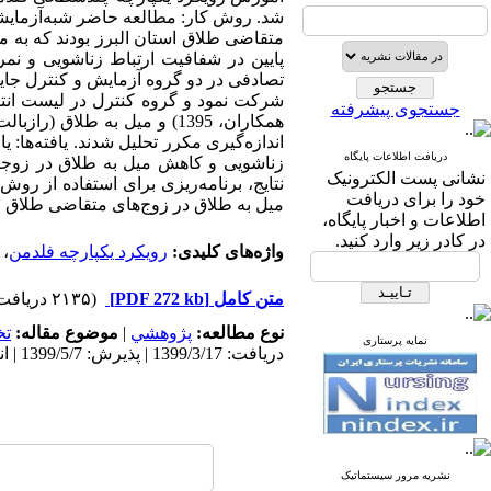
شد. روش کار: مطالعه حاضر شبه‌آزمایشی
پایین در شفافیت ارتباط زناشویی و نم
شرکت نمود و گروه کنترل در لیست انتظ
جستجوی پیشرفته
اندازه‌گیری مکرر تحلیل شدند. یافته‌ها
دریافت اطلاعات پایگاه
نشانی پست الکترونیک
نتایج، برنامه‌ریزی برای استفاده از 
خود را برای دریافت
میل به طلاق در زوج‌های متقاضی طلاق
اطلاعات و اخبار پایگاه،
در کادر زیر وارد کنید.
واژه‌های کلیدی:
رویکرد یکپارچه فلدمن
،
متن کامل
[PDF 272 kb]
(۲۱۳۵ دریافت)
نوع مطالعه:
پژوهشي
|
موضوع مقاله:
ت
نمایه پرستاری
دریافت: 1399/3/17 | پذیرش: 1399/5/7 | انتشار: 1399/6/10 | انتشار الکترونیک: 1399/6/10
نشریه مرور سیستماتیک