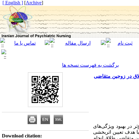
[ English ]
]
Archive
[
برگشت به فهرست نسخه ها
اق در زوجین متقاضی
 در بهبود ویژگی‌های
ا هدف تعیین اثربخشی
Download citation:
ن متقاضی طلاق انجام