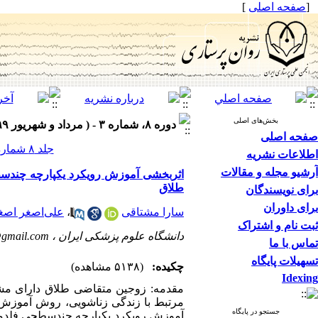
[
صفحه اصلی
]
بخش‌های اصلی
دوره ۸، شماره ۳ - ( مرداد و شهریور ۱۳۹۹ )
صفحه اصلی
جلد ۸ شماره ۳ صفحات ۴۵-۳۶
اطلاعات نشریه
آرشیو مجله و مقالات
اثربخشی آموزش رویکرد یکپارچه چندسط
طلاق
برای نویسندگان
برای داوران
سارا مشتاقی
،
علی‌اصغر اصغر
ثبت نام و اشتراک
دانشگاه علوم پزشکی ایران ،
@gmail.com
تماس با ما
تسهیلات پایگاه
چکیده:
(۵۱۳۸ مشاهده)
Idexing
مقدمه: زوجین متقاضی طلاق دارای مشکل
مرتبط با زندگی زناشویی، روش آموزش 
جستجو در پایگاه
آموزش رویکرد یکپارچه چندسطحی فلدمن