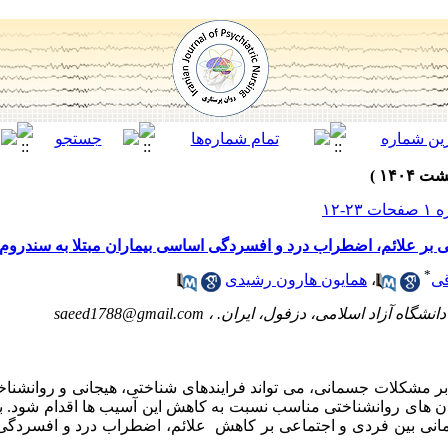
ی بر علائم، اضطراب درد و افسردگی اساسی بیماران مبتلا به سندروم 
*
قی
،
همایون هارون رشیدی
انشگاه آزاد اسلامی، دزفول، ایران. ،
saeed1788@gmail.com
ر مشکلات جسمانی، می­ تواند فرایندهای شناختی، هیجانی و روان­شناختی
­ های روان­شناختی مناسب نسبت به کاهش این آسیب­ ها اقدام شود.
انی بین­ فردی و اجتماعی بر کاهش علائم، اضطراب درد و افسردگی ا