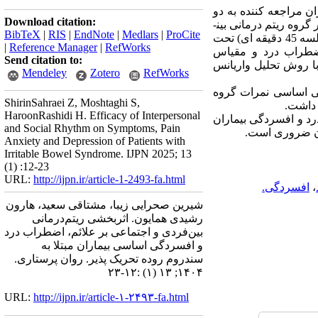
 مراجعه­ کننده به دو
Download citation:
 تصادفی در گروه ریتم­ درمانی بین­
BibTeX
|
RIS
|
EndNote
|
Medlars
|
ProCite
فردی و اجتماعی و گروه کنترل جای گرفتند. گروه آزمایش به ­صورت گروهی طی دوازده جلسه (هر هفته دو جلسه 45 دقیقه ­ای) تحت
|
Reference Manager
|
RefWorks
یم سندرم روده تحریک­پذیر (IBS-SSS)، نشانه­ های اضطراب درد و مقیاس
Send citation to:
با روش تحلیل واریانس
Mendeley
Zotero
RefWorks
دگی اساسی نمرات گروه
ShirinSahraei Z, Moshtaghi S,
HaroonRashidi H. Efficacy of Interpersonal
درد و افسردگی بیماران
and Social Rhythm on Symptoms, Pain
اران ضروری است.
Anxiety and Depression of Patients with
Irritable Bowel Syndrome. IJPN 2025; 13
(1) :12-23
URL:
http://ijpn.ir/article-1-2493-fa.html
،
افسردگی.
شیرین صحرایی زیبا، مشتاقی سعید، هارون
رشیدی همایون. اثربخشی ریتم‌درمانی
بین‌فردی و اجتماعی بر علائم، اضطراب درد
و افسردگی اساسی بیماران مبتلا به
سندروم روده تحریک پذیر. روان پرستاری.
۱۴۰۴; ۱۳ (۱) :۱۲-۲۳
URL:
http://ijpn.ir/article-۱-۲۴۹۳-fa.html