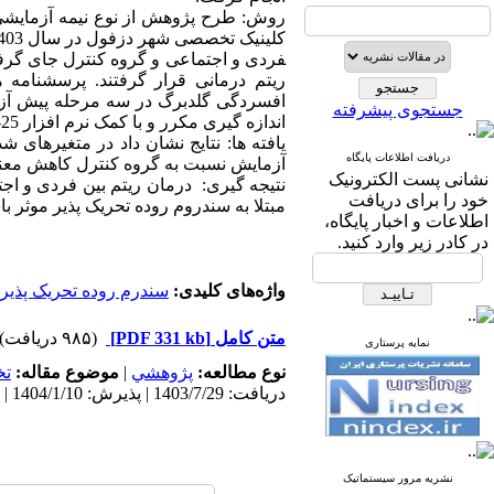
روش­: طرح پژوهش از نوع نیمه آزمایشی ب
افسردگی گلدبرگ در سه مرحله پیش ­آزمو
جستجوی پیشرفته
اندازه ­گیری مکرر و با کمک نرم­ افزار SPSS-25 تحلیل شدند.
یافته­ ها: نتایج نشان داد در متغیرها
دریافت اطلاعات پایگاه
آزمایش نسبت به گروه کنترل کاهش معنی­ داری داشت (01/0>p) و تأثیر این طرح درم
نشانی پست الکترونیک
نتیجه­ گیری: ­درمان ریتم بین­ فردی و 
خود را برای دریافت
مبتلا به سندروم روده تحریک ­پذیر موثر ب
اطلاعات و اخبار پایگاه،
در کادر زیر وارد کنید.
واژه‌های کلیدی:
سندرم روده تحریک پذیر
متن کامل
[PDF 331 kb]
(۹۸۵ دریافت)
نمایه پرستاری
نوع مطالعه:
پژوهشي
|
موضوع مقاله:
ت
دریافت: 1403/7/29 | پذیرش: 1404/1/10 | انتشار: 1404/1/10 | انتشار الکترونیک: 1404/1/10
نشریه مرور سیستماتیک