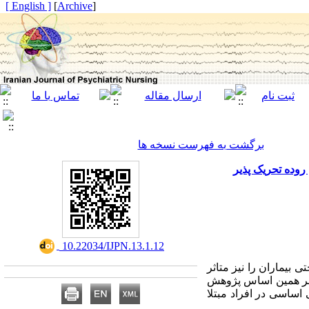
[ English ]
]
Archive
[
برگشت به فهرست نسخه ها
روده تحریک پذیر
‎ 10.22034/IJPN.13.1.12
 بیماران را نیز متاثر
 بر همین اساس پژوهش
ساسی در افراد مبتلا