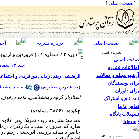
[
صفحه اصلی
]
بخش‌های اصلی
دوره ۱۳، شماره ۱ - ( فروردین و اردیبهشت ۱۴۰۴ )
صفحه اصلی
جلد ۱۳ شماره ۱ صفحات ۲۳-۱۲
اطلاعات نشریه
آرشیو مجله و مقالات
اثربخشی ریتم‌درمانی بین‌فردی و اجتماع
برای نویسندگان
زیبا شیرین صحرایی
،
سعید مشتا
برای داوران
استادیار گروه روانشناسی، واحد دزفول، د
ثبت نام و اشتراک
تماس با ما
چکیده:
(۳۸۴۶ مشاهده)
تسهیلات پایگاه
مقدمه: سندروم روده تحریک­ پذیر علاوه ب
Idexing
سازد که ضروری است با بکارگیری درمان
حاضر با هدف بررسی اثربخشی ریتم ­درم
جستجو در پایگاه
انجام گرفت.