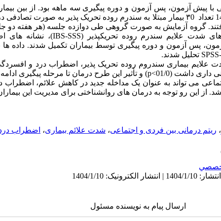
ا پیش ­آزمون، پس آزمون و دوره پیگیری سه ماهه بود. از بین بیماران
کلینیک­ تخصصی شهر دزفول در سال 1403 تعداد ۳0 بیمار مبتلا به سندرم روده تحریک­ پذیر به­ صورت
ریتم­ درمانی قرار گرفتند. پرسشنامه ­های شدت علا
ن، پس ­آزمون و دوره پیگیری توسط بیماران تکمیل شدند. داده­ ها 
ی شدت علایم بیماری سندروم روده تحریک ­پذیر، اضطراب درد و افسر
ان تا مرحله پیگیری ادامه داشت.
اجتماعی می­ تواند به عنوان یک مداخله جدید در کاهش علائم، اضطراب 
اشد. از این رو توجه به درمان­ های روان­شناختی برای مدیریت این بیم
،
ریتم درمانی بین فردی و اجتماعی
،
شدت علائم بیماری
،
اضطراب درد
خصصي
ارسال پیام به نویسنده مسئول