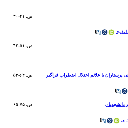
ص. ۴۱-۳۰
 تقوی
ص. ۵۱-۴۲
 پرستاران با علائم اختلال اضطراب فراگیر
ص. ۶۴-۵۲
 دانشجویان
ص. ۷۵-۶۵
انی