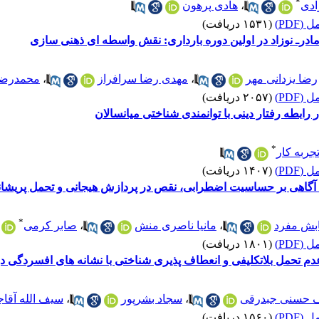
*
ادی
،
هادی پرهون
(PDF)
(۱۵۳۱ دریافت)
مادرـ نوزاد در اولین دوره بارداری: نقش واسطه ای ذهنی سازی
رضا یزدانی مهر
،
مهدی رضا سرافراز
،
محمدرضا
(PDF)
(۲۰۵۷ دریافت)
ابطه رفتار دینی با توانمندی شناختی میانسالان
*
جربه کار
(PDF)
(۱۴۰۷ دریافت)
 آگاهی بر حساسیت اضطرابی، نقص در پردازش هیجانی و تحمل پریشانی
*
تابش مفرد
،
مانیا ناصری منش
،
صابر کرمی
(PDF)
(۱۸۰۱ دریافت)
 تحمل بلاتکلیفی و انعطاف پذیری شناختی با نشانه های افسردگی در
 حسنی جبدرقی
،
سجاد بشرپور
،
سیف الله آقاج
(PDF)
(۱۵۶۰ دریافت)