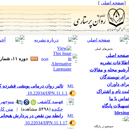
[
صفحه اصلی
]
بخش‌های اصلی
صفحه اصلی
دوره ۱۱، شماره ۱ - ( فروردین و اردیبهشت ۱۴۰۲ )
اطلاعات نشریه
آرشیو مجله و مقالات
برای نویسندگان
برای داوران
تاثیر روان درمانی پویشی فشرده ک
ثبت نام و اشتراک
‎ 10.22034/IJPN.11.1.1
تماس با ما
فهیمه کاشفی
،
منوچهر
تسهیلات پایگاه
چکیده
(۵۴۹۸ مشاهده)
|
متن کامل 
Idexing
رابطه بین نقص در پردازش هیجانی
‎ 10.22034/IJPN.11.1.17
جستجو در پایگاه