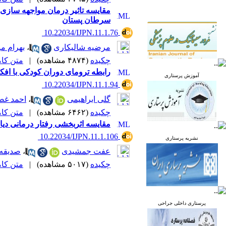
مقایسه تاثیر درمان مواجهه سازی 
سرطان پستان
‎ 10.22034/IJPN.11.1.76
مرضیه شالیکاری
،
بهرام می
چکیده
(۴۸۷۴ مشاهده)
|
متن کامل 
رابطه ترومای دوران کودکی با افک
آموزش پرستاری
‎ 10.22034/IJPN.11.1.94
گلی ابراهیمی
،
احمد غض
چکیده
(۶۴۶۲ مشاهده)
|
متن کامل 
مقایسه اثربخشی رفتار درمانی دیا
‎ 10.22034/IJPN.11.1.106
نشریه پرستاری
عفت جمشیدی
،
صدیقه
چکیده
(۵۰۱۷ مشاهده)
|
متن کامل 
پرستاری داخلی جراحی