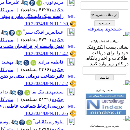
مریم نوری
،
علیرضا مر
چکیده
(۴۶۲۵ مشاهده)
|
متن کامل 
رابطه سبک دلبستگی مادر و پیوند 
‎ 10.22034/IJPN.11.1.30
جستجوی پیشرفته
*
عبدالعزیز افلاک سیر
،
چکیده
(۴۷۴۰ مشاهده)
|
متن کامل 
دریافت اطلاعات پایگاه
نقش واسطه ای فراهیجان مثبت در ر
نشانی پست الکترونیک
خود را برای دریافت
‎ 10.22034/IJPN.11.1.42
اطلاعات و اخبار پایگاه،
فاطمه مرادی
،
مهشید ت
در کادر زیر وارد کنید.
چکیده
(۳۴۶۶ مشاهده)
|
متن کامل 
تاثیر شناخت درمانی مبتنی بر ذهن
‎ 10.22034/IJPN.11.1.52
نمایه پرستاری
سیدمهدی نیک بقا
،
ندا 
چکیده
(۵۱۳۱ مشاهده)
|
متن کامل 
بررسی ارتباط شفافیت عاطفی، عدم
‎ 10.22034/IJPN.11.1.65
*
نبلوفر میکائیلی
،
یوسف
نشریه مرور سیستماتیک
چکیده
(۴۷۹۵ مشاهده)
|
متن کامل 