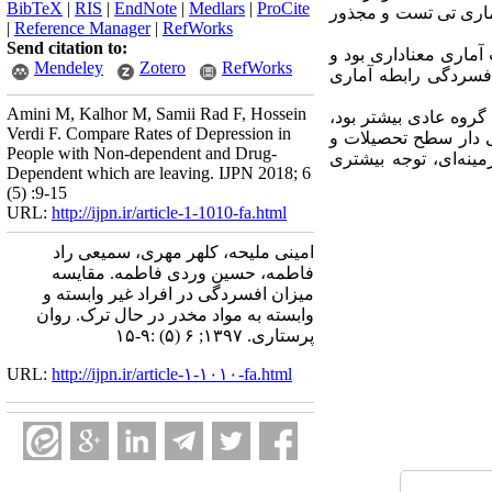
BibTeX
|
RIS
|
EndNote
|
Medlars
|
ProCite
آماری تی تست و مجذور
|
Reference Manager
|
RefWorks
Send citation to:
آماری معناداری بود و
Mendeley
Zotero
RefWorks
افسردگی رابطه آماری
Amini M, Kalhor M, Samii Rad F, Hossein
 گروه عادی بیشتر بود،
Verdi F. Compare Rates of Depression in
نی دار سطح تحصیلات و
People with Non-dependent and Drug-
مینه‌ای، توجه بیشتری
Dependent which are leaving. IJPN 2018; 6
(5) :9-15
URL:
http://ijpn.ir/article-1-1010-fa.html
امینی ملیحه، کلهر مهری، سمیعی راد
فاطمه، حسین وردی فاطمه. مقایسه
میزان افسردگی در افراد غیر وابسته و
وابسته به مواد مخدر در حال ترک. روان
پرستاری. ۱۳۹۷; ۶ (۵) :۹-۱۵
URL:
http://ijpn.ir/article-۱-۱۰۱۰-fa.html