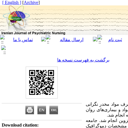
[ English ]
]
Archive
[
برگشت به فهرست نسخه ها
رف مواد مخدر نگرانی
د و بیماری‌های روان
 انجام شد.
صیفی – مقایسه‌ای می‌باشد که از سال 1389 تا 1390 در شهر قزوین انجام شد. جامعه
Download citation:
موگرافیک با چک لیست مشخصات دموگرافیک