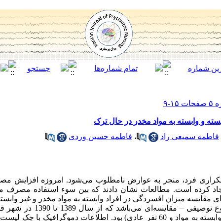
سته و وابسته به مواد مخدر در حال ترک
فاطمه سمیعی راد
،
فاطمه حسین وردی
 تکراری فرد، منجر به عوارض نامطلوب می‌شود. امروزه افزایش مص
یجاد کرده است. مطالعات نشان دادند که بین سوء استفاده مصرف موا
ی مقایسه میزان افسردگی در افراد وابسته به مواد مخدر و غیر وابسته
روش کار: پژوهش حاضر مقطعی، از نوع تو
پژوهش متشکل از 120 نفر مرد (60 نفر وابسته به مواد و 60 نفر عادی) بود. اطلاعات د