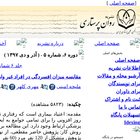
[
صفحه اصلی
]
بخش‌های اصلی
دوره ۶، شماره ۵ - ( آذر و دی ۱۳۹۷ )
صفحه اصلی
جلد ۶ شماره ۵ صفحات ۱۵-۹
اطلاعات نشریه
آرشیو مجله و مقالات
مقایسه میزان افسردگی در افراد غیر واب
برای نویسندگان
ملیحه امینی
،
مهری کلهر
،
برای داوران
ثبت نام و اشتراک
چکیده:
(۵۸۲۳ مشاهده)
تماس با ما
مقدمه: اعتیاد بیماری است که رفتاری
تسهیلات پایگاه
روز افزونی را برای تمامی جوامع به ا
Idexing
پزشکی ارتباط وجود دارد. این مطالعه برا
جستجو در پایگاه