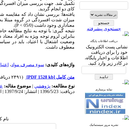
تکمیل شد. جهت بررسی میزان افسردگی از
کای دو انجام گردید.
یافته‌ها: بررسی نشان داد که مقایسه شد
میزان شدت افسردگی در گروه مبتلا به
معناداری وجود داشت (05/0 > P).
جستجوی پیشرفته
نتیجه گیری: با توجه به نتایج مطالعه حا
بنابراین لزوم توجه ویژه به افراد معتا
وضعیت اشتغال با اعتیاد، باید در سیاس
دریافت اطلاعات پایگاه
نشانی پست الکترونیک
معطوف داشت.
خود را برای دریافت
اطلاعات و اخبار پایگاه،
در کادر زیر وارد کنید.
واژه‌های کلیدی:
سوء مصرف مواد
،
اعتیا
متن کامل
[PDF 1528 kb]
(۲۴۹۱ دریافت)
نوع مطالعه:
پژوهشي
|
موضوع مقاله:
عم
نمایه پرستاری
دریافت: 1396/5/23 | انتشار: 1397/9/24 | انتشار الکترونیک: 1397/9/24
نام ک
نشریه مرور سیستماتیک