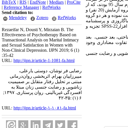
BibTeX
|
RIS
|
EndNote
|
Medlars
|
ProCite
کلیه زنان دارای اختلال افسردگی غیر بالینی مراجعه کننده به مراکز بهداشتی و درمانی شهر تهران در نیمه دوم سال 95 بودند، که از
|
Reference Manager
|
RefWorks
این میان 40 نفر به روش هدفمند و بر اساس معیارهای ورود و خروج انتخاب شده و به صورت تصادفی در دو گروه آزمایش (20 نفر) و
Send citation to:
متقابل را دریافت نموده و هر دو گروه
Mendeley
Zotero
RefWorks
اگاروزی و پرسشنامه
رضایت جنسی هادسون پاسخ دادند. داده‌های جمع آوری شده به وسیله آزمون کوواریانس و با استفاده از نرم افزارSPSS-22 تجزیه و
Rezaeifar N, Dousti Y, Mirzaian B. The
Effectiveness of Psychotherapy Based on
ناختی، بعد جنسی، بعد
Transactional Analysis on Marital Intimacy
تفاوت معناداری وجود
and Sexual Satisfaction in Women with
Non-Clinical Depression. IJPN 2019; 6 (1)
 زناشویی و رضایت جنسی
:35-42
URL:
http://ijpn.ir/article-1-1081-fa.html
رضایی فر نوشان، دوستی یارعلی،
مییرزاییان بهرام. اثربخشی روان‌درمانی
مبتنی بر تحلیل رفتار متقابل بر صمیمیت
زناشویی و رضایت جنسی زنان مبتلا به
افسردگی غیربالینی. روان پرستاری. ۱۳۹۷;
۶ (۱) :۳۵-۴۲
URL:
http://ijpn.ir/article-۱-۱۰۸۱-fa.html