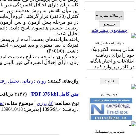
در دو مرحله پیش آزمون و پس آزمون 
جستجوی پیشرفته
تحلیل شدند.
یافته ها:یافته‌های بدست آمده از پژوه
دریافت اطلاعات پایگاه
فیزیکی، بعد معنوی و بعد تفریحی- اج
نشانی پست الکترونیک
داشت. (01/0>P)
خود را برای دریافت
نتیجه گیری: با توجه به نتایج به دست ا
اطلاعات و اخبار پایگاه،
زنان دارای اختلال افسردگی غیر بالینی به
در کادر زیر وارد کنید.
واژه‌های کلیدی:
روان درمانی
،
تحلیل رفتا
متن کامل
[PDF 376 kb]
(۴۱۴۷ دریافت)
نمایه پرستاری
نوع مطالعه:
كاربردي
|
موضوع مقاله:
تخ
دریافت: 1396/9/14 | پذیرش: 1396/10/18 | انتشار: 1396/12/27 | انتشار الکترونیک: 1396/12/27
نشریه مرور سیستماتیک