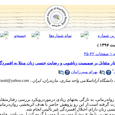
تار متقابل بر صمیمیت زناشویی و رضایت جنسی زنان مبتلا به افسردگی
*
،
بهرام مییرزاییان
دانشگاه آزاداسلامی واحد ساری، مازندران، ایران ،
dousti@yahoo.com
رواندرمانی، به تازگی بحثهای زیادی درموردرویکرد بررسی رفتارمتق
ت گرفته است.از این رو پژوهش حاضر با هدف اثربخشی روان‌درمانی م
ی زنان دارای اختلال افسردگی غیر بالینی انجام شد.
مه تجربی با طرح پیش‌آزمون پس‌آزمون با گروه کنترل می‌باشد. جامع