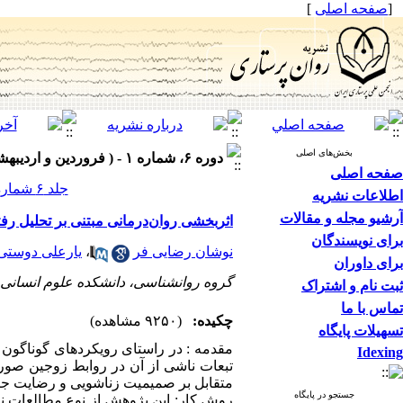
[
صفحه اصلی
]
بخش‌های اصلی
دوره ۶، شماره ۱ - ( فروردین و اردیبهشت ۱۳۹۷ )
صفحه اصلی
جلد ۶ شماره ۱ صفحات ۴۲-۳۵
اطلاعات نشریه
آرشیو مجله و مقالات
اثربخشی روان‌درمانی مبتنی بر تحلیل رف
برای نویسندگان
نوشان رضایی فر
،
یارعلی دوستی
برای داوران
گروه روانشناسی، دانشکده علوم انسانی، 
ثبت نام و اشتراک
تماس با ما
چکیده:
(۹۲۵۰ مشاهده)
تسهیلات پایگاه
مقدمه : در راستای رویکردهای گوناگون 
Idexing
تبعات ناشی از آن در روابط زوجین صور
متقابل بر صمیمیت زناشویی و رضایت جنس
جستجو در پایگاه
روش کار: این پژوهش از نوع مطالعات نی