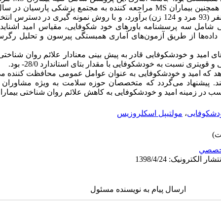
براساس جدول مورگان و کرجسی 217 نفر (93 مرد و 124 زن) برآورد، و با روش نمونه گیر
ای اختلالات روانی (SCL-25) بود. داده‌ها از طریق آزمون‌های آماری همبستگی پیرسون و تحل
 های امید و خودشکوفایی قادر به پیش بینی معنادار علائم روان شناختی 
دهد که امید و خودشکوفایی به عنوان عوامل عمومی محافظت کننده می‌
 در بیماران MS مؤثر باشند. پیشنهاد می‌گردد که متخصصان حوزه سلامت به ویژه مش
زمینه امید و خودشکوفایی به کاهش علائم روان شناختی بیماران MS کمک نماین
دشکوفایی
،
مولتیپل اسکلروزیس
خصصي
ارسال پیام به نویسنده مسئول