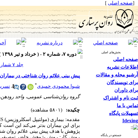
[
صفحه اصلی
]
بخش‌های اصلی
دوره ۷، شماره ۲ - ( خرداد و تیر ۱۳۹۸ )
صفحه اصلی
جلد ۷ شماره ۲ صفحات ۳۸-۳۲
اطلاعات نشریه
آرشیو مجله و مقالات
پیش بینی علائم روان شناختی در بیمارا
برای نویسندگان
*
شیوا محمودی حمیدی
،
نسرین
برای داوران
گروه روان‌شناسی عمومی، واحد رودهن، د
ثبت نام و اشتراک
تماس با ما
چکیده:
(۵۸۰۱ مشاهده)
تسهیلات پایگاه
Idexing
برای این بیماران بدتر می‌کند این است ک
پژوهش با هدف پیش بینی علائم روان شناختی در بیماران MS بر اساس ا
جستجو در پایگاه