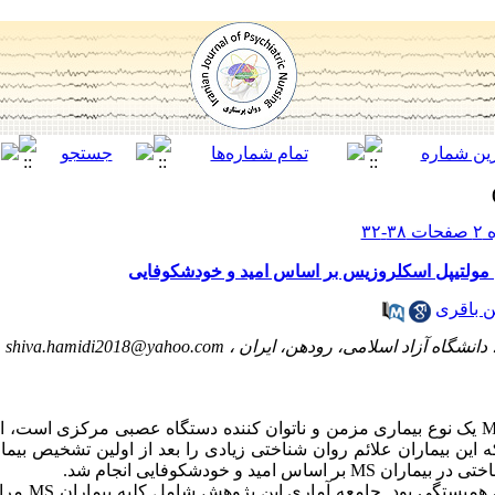
ن مولتیپل اسکلروزیس بر اساس امید و خودشکوفایی
 باقری
انشگاه آزاد اسلامی، رودهن، ایران ،
shiva.hamidi2018@yahoo.com
مقدمه: بیماری (مولتیپل اسکلروزیس) MS یک نوع بیماری مزمن و ناتوان کننده دستگاه عصبی مرک
ه این بیماران علائم روان شناختی زیادی را بعد از اولین تشخیص بیمار
مید و خودشکوفایی انجام شد.
روش کار: روش پژوه