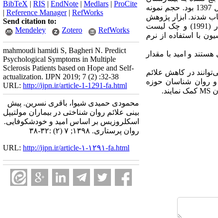
BibTeX
|
RIS
|
EndNote
|
Medlars
|
ProCite
سینا، بیمارستان فوق تخصصی رضوی و همچنین بیماران MS مراجعه کننده به مجتمع پزشکی پارسیان در سال 1397 بود. حجم نمونه
|
Reference Manager
|
RefWorks
ی در دسترس انتخاب شدند. ابزار پژوهش
Send citation to:
علاوه بر برگه اطلاعات جمعیت شناختی شامل سه پرسشنامه باورهای خود شکوفایی، مقیاس امید اشنایدر (1991) و چک لیست
Mendeley
Zotero
RefWorks
یل رگرسیون با استفاده از نرم
mahmoudi hamidi S, Bagheri N. Predict
هستند و امید با مقدار
Psychological Symptoms in Multiple
Sclerosis Patients based on Hope and Self-
توانند در کاهش علائم
actualization. IJPN 2019; 7 (2) :32-38
اوران و روان شناسان حوزه
URL:
http://ijpn.ir/article-1-1291-fa.html
د.
محمودی حمیدی شیوا، باقری نسرین. پیش
بینی علائم روان شناختی در بیماران مولتیپل
اسکلروزیس بر اساس امید و خودشکوفایی.
روان پرستاری. ۱۳۹۸; ۷ (۲) :۳۲-۳۸
URL:
http://ijpn.ir/article-۱-۱۲۹۱-fa.html