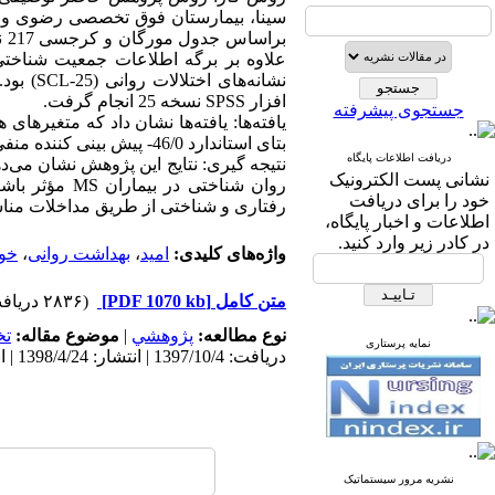
نشانه‌ه
افزار SPSS نسخه 25 انجام گرفت.
جستجوی پیشرفته
یافته‌ها: یافته‌ها نشان داد که متغیرهای
بتای استاندارد 46/0- پیش بینی کننده منفی و قویتری نسبت به خودشکوفایی با مقدار بتای استاندارد 28/0- بود.
دریافت اطلاعات پایگاه
نتیجه گیری: نتایج این پژوهش نشان می‌
نشانی پست الکترونیک
روان شناختی
خود را برای دریافت
رفتاری و شناختی از طریق مداخلات مناسب در 
اطلاعات و اخبار پایگاه،
در کادر زیر وارد کنید.
واژه‌های کلیدی:
امید
،
بهداشت روانی
،
خو
متن کامل
[PDF 1070 kb]
(۲۸۳۶ دریافت)
نوع مطالعه:
پژوهشي
|
موضوع مقاله:
ت
نمایه پرستاری
دریافت: 1397/10/4 | انتشار: 1398/4/24 | انتشار الکترونیک: 1398/4/24
نشریه مرور سیستماتیک