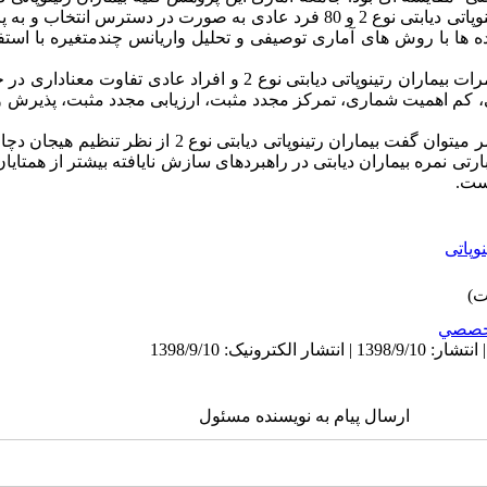
در سال 1397 بودند که تعداد 80 بیمار رتینوپاتی دیابتی نوع 2 و 80 فرد عادی به صورت د
یافته ها: تحلیل داده­ها نشان داد که بین نمرات بیماران رتینوپاتی دیابتی نوع 2
، کم اهمیت شماری، تمرکز مجدد مثبت، ارزیابی مجدد مثبت، پذیرش و 
نتیجه گیری: با توجه به نتایج پژوهش حاضر می­توان گفت بیماران رتینوپ
رتی نمره بیماران دیابتی در راهبردهای سازش نایافته بیشتر از همتایا
ست.
نوپاتی
خصصي
ارسال پیام به نویسنده مسئول