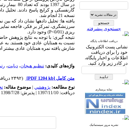
نسخه 21 انجام شد.
سرزنش­­گری، تمرکز بر فکر، فاجعه نمایی
جستجوی پیشرفته
ریزی (P<0/01) وجود دارد.
دریافت اطلاعات پایگاه
نسبت به همتایان عادی خود هستند. به عبا
نشانی پست الکترونیک
شازش یافته نمره همتایان عادی بیشتر ا
خود را برای دریافت
اطلاعات و اخبار پایگاه،
در کادر زیر وارد کنید.
واژه‌های کلیدی:
تنظیم هیجان
،
دیابت
،
رتی
متن کامل
[PDF 1204 kb]
(۲۴۹۲ دریافت)
نوع مطالعه:
پژوهشي
|
موضوع مقاله:
ت
نمایه پرستاری
دریافت: 1397/11/10 | پذیرش: 1398/7/28 | انتشار: 1398/9/10 | انتشار الکترونیک: 1398/9/10
نشریه مرور سیستماتیک