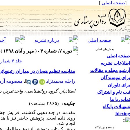
[
صفحه اصلی
]
بخش‌های اصلی
دوره ۷، شماره ۴ - ( مهر و آبان ۱۳۹۸ )
صفحه اصلی
جلد ۷ شماره ۴ صفحات ۲۴-۱۸
اطلاعات نشریه
آرشیو مجله و مقالات
مقایسه تنظیم هیجان در بیماران رتینوپاتی دارای دیابت نو
برای نویسندگان
راحله محمدنژاد
،
معصومه آزم
برای داوران
استادیار، گروه روانشناسی، واحد تبریز، دا
ثبت نام و اشتراک
تماس با ما
چکیده:
(۴۸۶۵ مشاهده)
تسهیلات پایگاه
Idexing
انجام شد.
جستجو در پایگاه
روش کار:این پژوهش از نوع مطالعات علی-