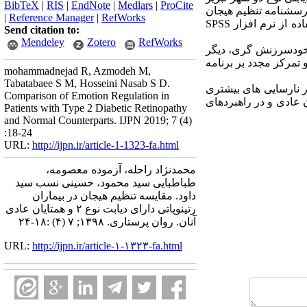
BibTeX
|
RIS
|
EndNote
|
Medlars
|
ProCite
ر دسترس انتخاب و به پرسشنامه تنظیم هیجان
|
Reference Manager
|
RefWorks
گارنفسکی و کرایج پاسخ دادند. تحلیل داده ها با روش های آماری توصیفی و تحلیل واریانس چندمتغیره با استفاده از نرم افزار SPSS
Send citation to:
Mendeley
Zotero
RefWorks
 و افراد عادی تفاوت معناداری در خودسرزنش گری، دیگر
تمرکز مجدد بر برنامه
mohammadnejad R, Azmodeh M,
Tabatabaee S M, Hosseini Nasab S D.
اتی دیابتی نوع 2 از نظر تنظیم هیجان دچار نارسایی های بیشتری
Comparison of Emotion Regulation in
ن عادی و در راهبردهای
Patients with Type 2 Diabetic Retinopathy
and Normal Counterparts. IJPN 2019; 7 (4)
:18-24
URL:
http://ijpn.ir/article-1-1323-fa.html
محمدنژاد راحله، آزموده معصومه،
طباطبایی سید محمود، حسینی نسب سید
داود. مقایسه تنظیم هیجان در بیماران
رتینوپاتی دارای دیابت نوع ۲ و همتایان عادی
آنان. روان پرستاری. ۱۳۹۸; ۷ (۴) :۱۸-۲۴
URL:
http://ijpn.ir/article-۱-۱۳۲۳-fa.html