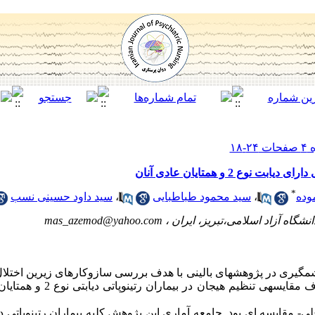
ع 2 و همتایان عادی آنان
*
وده
،
سید محمود طباطبایی
،
سید داود حسینی نسب
نشگاه آزاد اسلامی،تبریز، ایران ،
mas_azemod@yahoo.com
روی داده است. پژوهش حاضر نیز با هدف 
 مقایسه ای بود. جامعه آماری این پژوهش کلیه بیماران رتینوپاتی دیا