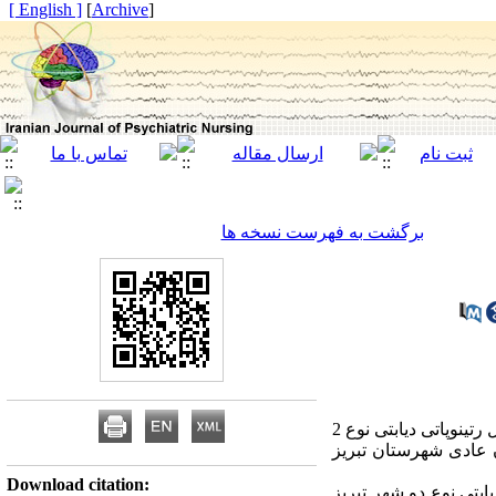
[ English ]
]
Archive
[
برگشت به فهرست نسخه ها
مقدمه: در چند دهه­ی گذشته، افزایش چشمگیری در پژوهش­های بالینی با هدف بررسی سازوکارهای زیرین اختلال رتینوپاتی دیابتی نوع 2
مقایسه­ی تنظیم هیجان در بیماران رتینوپاتی دیابتی نوع 2 و همتایان عادی شهرستان تبریز
Download citation:
بتی نوع دو شهر تبریز