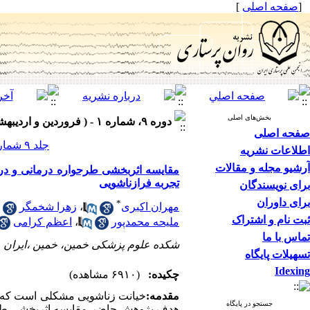
[
صفحه اصلی
]
بخش‌های اصلی
دوره ۹، شماره ۱ - ( فروردین و اردیبهشت ۱۴۰۰ )
صفحه اصلی
جلد ۹ شماره ۱ صفحات ۱۰-۱
اطلاعات نشریه
آرشیو مجله و مقالات
مقایسه اثربخشی طرحواره درمانی و در
تجربه فرازناشویی
برای نویسندگان
برای داوران
*
مهران اکبری
،
زهرا شخمگر
ثبت نام و اشتراک
ملیحه محمدپور
،
اعظم کرامی
تماس با ما
شکده علوم پزشکی خمین، خمین ،ایران
تسهیلات پایگاه
Idexing
چکیده:
(۶۹۱۰ مشاهده)
مقدمه:
خیانت زناشویی مشکلی است که زند
جستجو در پایگاه
هدف پژوهش حاضر مقایسه اثربخشی طرحو