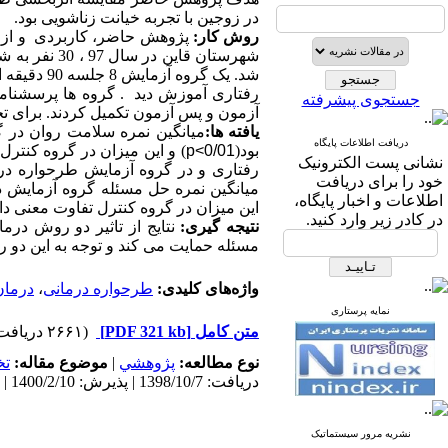
در زوجین با تجربه خیانت زناشویی بود.
روش کار:
پژوهش حاضر
، کاربردی و
از
شهرستان قاین
در سال 97 ، 30 نفر به شیوه ی
رفتاری آموزش دید . گروه ها پرسشنام
جستجوی پیشرفته
آزمون و پس آزمون تکمیل کردند.
برای تج
یافته ها:
میانگین نمره سلامت روان در 
دریافت اطلاعات پایگاه
بود(
p<0/01
) و این میزان در گروه کنترل
نشانی پست الکترونیک
رفتاری و در گروه آزمایش طرحواره درم
خود را برای دریافت
میانگین نمره حل مسئله گروه آزمایش د
اطلاعات و اخبار پایگاه،
این میزان در گروه کنترل
تفاوت معنی دار
در کادر زیر وارد کنید.
نتیجه گیری:
نتایج از تاثیر دو روش درم
مسئله حمایت می کند و توجه به این دو
واژه‌های کلیدی:
طرحواره درمانی
،
درمان
نمایه پرستاری
متن کامل
[PDF 321 kb]
(۲۶۶۱ دریافت)
نوع مطالعه:
پژوهشي
|
موضوع مقاله:
ت
دریافت: 1398/10/7 | پذیرش: 1400/2/10 | انتشار: 1400/2/10 | انتشار الکترونیک: 1400/2/10
نشریه مرور سیستماتیک