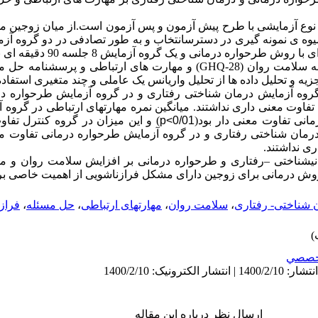
 نوع آزمایشی با طرح پیش آزمون و پس آزمون است.
از میان
زوجین
مو
نمونه گیری در دسترس
انتخاب و به طور تصادفی در دو گروه آز
شد. یک گروه آزمایش 8 جلسه 90 دقیقه ا
ه سلامت روان (
GHQ-28
) و مهارت های ارتباطی و پرسشنامه حل مس
زیه و تحلیل داده ها از تحلیل واریانس یک عاملی و چند متغیری استفاد
گروه آزمایش درمان شناختی رفتاری و در گروه آزمایش طرحواره در
 تفاوت معنی داری نداشتند. میانگین نمره مهارتهای ارتباطی در گروه
انی تفاوت معنی دار بود(
p<0/01
) و این میزان در گروه کنترل تفاو
رمان شناختی رفتاری و در گروه آزمایش طرحواره درمانی تفاوت معن
ی نداشتند.
انیشناختی
–
رفتاری و طرحواره درمانی بر افزایش سلامت روان و مه
 روش درمانی برای زوجین دارای مشکل فرازناشویی از اهمیت خاصی ب
 شناختی- رفتاری
،
سلامت روان
،
مهارتهای ارتباطی
،
حل مسئله
،
فراز
خصصي
ارسال نظر درباره این مقاله