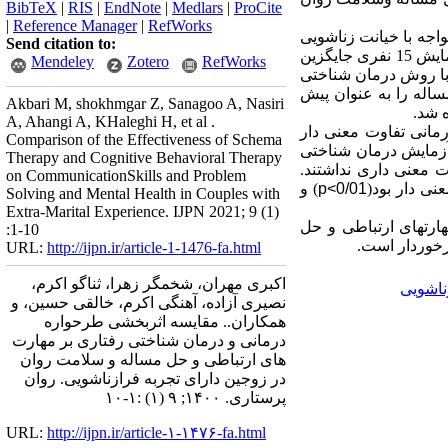
BibTeX
|
RIS
|
EndNote
|
Medlars
|
ProCite
|
Reference Manager
|
RefWorks
اجه با خیانت زناشویی
Send citation to:
مایش
15
نفری
جایگزین
Mendeley
Zotero
RefWorks
ی با روش طرحواره درمانی و یک گروه آزمایش 8 جلسه 90 دقیقه ای با روش درمان شناختی
اله را به عنوان پیش
Akbari M, shokhmgar Z, Sanagoo A, Nasiri
ه شد.
A, Ahangi A, KHaleghi H, et al .
مانی تفاوت معنی دار
Comparison of the Effectiveness of Schema
 آزمایش درمان شناختی
Therapy and Cognitive Behavioral Therapy
ت معنی داری نداشتند.
on CommunicationSkills and Problem
ی دار بود(
p<0/01
) و
Solving and Mental Health in Couples with
Extra-Marital Experience. IJPN 2021; 9 (1)
ارتهای ارتباطی و حل
:1-10
رخوردار است.
URL:
http://ijpn.ir/article-1-1476-fa.html
اکبری مهران، شخمگر زهرا، ثناگو اکرم،
ناشویی
نصیری آزاده، آهنگی اکرم، خالقی حسین، و
همکاران.. مقایسه اثربخشی طرحواره
درمانی و درمان شناختی رفتاری بر مهارت
های ارتباطی و حل مساله و سلامت روان
در زوجین دارای تجربه فرازناشویی. روان
پرستاری. ۱۴۰۰; ۹ (۱) :۱-۱۰
URL:
http://ijpn.ir/article-۱-۱۴۷۶-fa.html