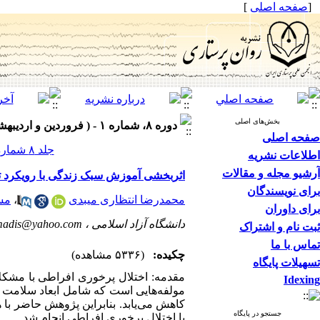
[
صفحه اصلی
]
بخش‌های اصلی
دوره ۸، شماره ۱ - ( فروردین و اردیبهشت ۱۳۹۹ )
صفحه اصلی
جلد ۸ شماره ۱ صفحات ۸۱-۷۲
اطلاعات نشریه
آرشیو مجله و مقالات
اثربخشی آموزش سبک زندگی با رویکرد تئ
برای نویسندگان
محمدرضا انتظاری میبدی
،
مس
برای داوران
دانشگاه آزاد اسلامی ،
adis@yahoo.com
ثبت نام و اشتراک
تماس با ما
چکیده:
(۵۳۳۶ مشاهده)
تسهیلات پایگاه
مقدمه: اختلال پرخوری افراطی با مشک
Idexing
مولفه‌هایی است که شامل ابعاد سلامت 
کاهش می‌یابد. بنابراین پژوهش حاضر با
جستجو در پایگاه
با اختلال پرخوری افراطی انجام شد.