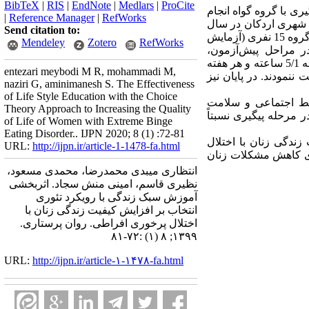
BibTeX
|
RIS
|
EndNote
|
Medlars
|
ProCite
ی با گروه گواه انجام
|
Reference Manager
|
RefWorks
 شهری اردکان در سال
Send citation to:
1398 بود. با استفاده از روش نمونه‌گیری در دسترس، 30 نفر به عنوان نمونه انتخاب و به صورت تصادفی در دو گروه 15 نفری (آزمایش
Mendeley
Zotero
RefWorks
ر مراحل پیش‌آزمون،
پس‌آزمون و پیگیری پاسخ دادند. گروه آزمایش مداخله آموزش سبک زندگی با رویکرد تئوری انتخاب را در 9 جلسه 5/1 ساعته و هر هفته
entezari meybodi M R, mohammadi M,
نمودند. در پایان نیز
naziri G, aminimanesh S. The Effectiveness
of Life Style Education with the Choice
بط ‌اجتماعی و سلامت‌
Theory Approach to Increasing the Quality
 مرحله پیگیری نسبتاً
of Life of Women with Extreme Binge
Eating Disorder.. IJPN 2020; 8 (1) :72-81
زندگی زنان با اختلال
URL:
http://ijpn.ir/article-1-1478-fa.html
تای کاهش مشکلات زنان
انتظاری میبدی محمدرضا، محمدی مسعود،
نظیری قاسم، امینی منش سجاد. اثربخشی
آموزش سبک زندگی با رویکرد تئوری
انتخاب بر افزایش کیفیت زندگی زنان با
اختلال پرخوری افراطی. روان پرستاری.
۱۳۹۹; ۸ (۱) :۷۲-۸۱
URL:
http://ijpn.ir/article-۱-۱۴۷۸-fa.html