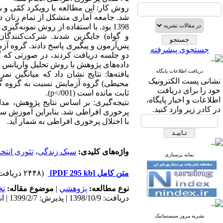
روش کار: این مطالعه با رویکرد کمّی و 
شد. جامعه آماری متشکل از تمام زنان 
و گواه) جایگزین شدند. شرکت‌کنندگان
جستجوی پیشرفته
دو جلسه دریافت کردند، در صورتی که گر
داده‌های پژوهش با روش تحلیل واریانس با اندازه
دریافت اطلاعات پایگاه
یافته‌ها: نتایج نشان داد که میانگین 
نشانی پست الکترونیک
محیطی) گروه آزمایش نسبت به گروه گواه
خود را برای دریافت
ثابت مانده است (001/>p).
اطلاعات و اخبار پایگاه،
نتیجه‌گیری: بر اساس نتایج پژوهش، مدا
در کادر زیر وارد کنید.
پرخوری افراطی شد. بنابراین آموزش سبک
با اختلال پرخوری افراطی به شمار آید.
واژه‌های کلیدی:
سبک زندگی
،
تئوری انتخ
نمایه پرستاری
متن کامل
[PDF 295 kb]
(۲۴۴۸ دریافت)
نوع مطالعه:
پژوهشي
|
موضوع مقاله:
ت
دریافت: 1398/10/9 | پذیرش: 1399/2/7 | انتشار: 1399/2/10 | انتشار الکترونیک: 1399/2/10
نشریه مرور سیستماتیک