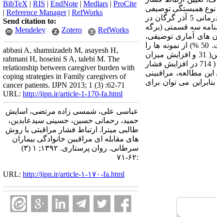
BibTeX
|
RIS
|
EndNote
|
Medlars
|
ProCite
 نوع همبستگی توصیفی
|
Reference Manager
|
RefWorks
بود، که بر روی 133 نفر از مراقبین اصلی بیماران سرطانی مراجعه کننده به بخش انکولوژی مرکز آموزشی درمانی 5 آذر گرگان در
Send citation to:
رسشنامه سه قسمتی (برگه
Mendeley
Zotero
RefWorks
ن های آماری توصیفی،
آنالیز واریانس و رگرسیون لجستیک SPSS v. گردید. آنالیز داده ها در محیط نرم افزار آماری 16 صورت گرفت. 50 %) از نمونه ها را
abbasi A, shamsizadeh M, asayesh H,
تشکیل می دادند. مدل چند متغیره / 35 ) بود و مردان ( 4 /73±14/ یافته ها: میانگین و انحراف معیار سن مراقبین( 31 و افزایش میزان
rahmani H, hoseini S A, talebi M. The
استفاده از راهبردهای (OR: 0/403 95%CI: 0/227 -0/ رگرسیون لجستیک نشان داد، بالا بودن میزان نیاز مراقبتی ( 714 در افزایش فشار
relationship between caregiver burden with
 نتیجه گیری: بر اساس یافته های این مطالعه، مراقبینی
coping strategies in Family caregivers of
نابراین می توان برای
cancer patients. IJPN 2013; 1 (3) :62-71
URL:
http://ijpn.ir/article-1-170-fa.html
عباسی علی، شمسی زاده مرتضی، اسایش
حمید، رحمانی حسین، حسینی سیدعابدین،
طالبی میترا. ارتباط فشار مراقبتی با روش
های مقابله ای مراقبین خانوادگی بیماران
سرطانی. روان پرستاری. ۱۳۹۲; ۱ (۳)
:۶۲-۷۱
URL:
http://ijpn.ir/article-۱-۱۷۰-fa.html