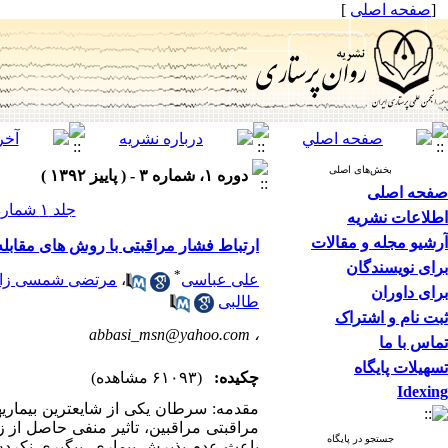
[
صفحه اصلی
]
بخش‌های اصلی
دوره ۱، شماره ۳ - ( پاییز ۱۳۹۲ )
صفحه اصلی
جلد ۱ شماره ۳ صفحات ۷۱-۶۲
اطلاعات نشریه
آرشیو مجله و مقالات
ارتباط فشار مراقبتی با روش های مقابله
برای نویسندگان
*
علی عباسی
،
مرتضی شمسی زاد
برای داوران
طالبی
ثبت نام و اشتراک
abbasi_msn@yahoo.com
،
تماس با ما
تسهیلات پایگاه
چکیده:
(۶۱۰۹۳ مشاهده)
Idexing
مقدمه: سرطان یکی از شایعترین بیماریه
مراقبتی مراقبین، تاثیر منفی حاصل از زن
جستجو در پایگاه
باعث عدم پذیرش بیماری، پیگیری نکردن 