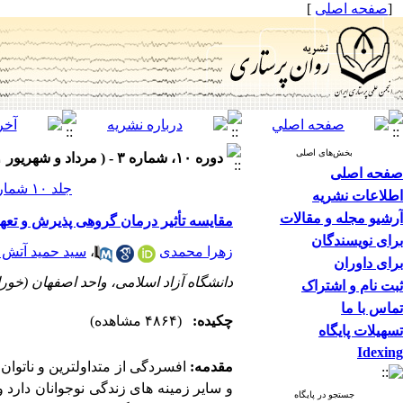
[
صفحه اصلی
]
بخش‌های اصلی
دوره ۱۰، شماره ۳ - ( مرداد و شهریور ۱۴۰۱ )
صفحه اصلی
جلد ۱۰ شماره ۳ صفحات ۷۷-۶۵
اطلاعات نشریه
آرشیو مجله و مقالات
مقایسه تأثیر درمان گروهی پذیرش و تع
برای نویسندگان
زهرا محمدی
،
سید حمید آتش پ
برای داوران
دانشگاه آزاد اسلامی، واحد اصفهان (خورا
ثبت نام و اشتراک
تماس با ما
چکیده:
(۴۸۶۴ مشاهده)
تسهیلات پایگاه
Idexing
مقدمه:
افسردگی از متداول­ترین و ناتوان­ 
و سایر زمینه ­های زندگی نوجوانان دارد
جستجو در پایگاه