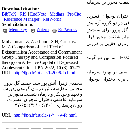
فقت ­محور بر سرمایه
Download citation:
BibTeX
|
RIS
|
EndNote
|
Medlars
|
ProCite
ختران نوجوان افسرده
|
Reference Manager
|
RefWorks
فی در دو گروه آزمایش
Send citation to:
Mendeley
Zotero
RefWorks
 گل ­پرور برای سنجش
رمان شفقت ­محور قرار
Mohammadi Z, Atashpour S H, Golparvar
 آزمون تعقیبی بونفرونی
M. A Comparison of the Effect of
Existentialism Acceptance and Commitment
Group Therapy and Compassion-Focused
اما بین دو گروه
(P<0.
therapy on Affective Capital of Depressed
Adolescent Girls. IJPN 2022; 10 (3) :65-77
سبی بر بهبود سرمایه
URL:
http://ijpn.ir/article-1-2008-fa.html
ی برای دختران نوجوان
محمدی زهرا، آتش پور سید حمید، گل پرور
محسن. مقایسه تأثیر درمان گروهی پذیرش
و تعهد وجودنگر و درمان شفقت‌محور بر
سرمایه عاطفی دختران نوجوان افسرده.
روان پرستاری. ۱۴۰۱; ۱۰ (۳) :۶۵-۷۷
URL:
http://ijpn.ir/article-۱-۲۰۰۸-fa.html