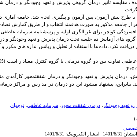
هدف مقایسه تأثیر درمان گروهی پذیرش و تعهد وجودنگر و درمان ش
گرفت.
با طرح پیش ­آزمون، پس­ آزمون و پیگیری انجام شد. جامعه آماری د
 نفر از جامعه مذکور به صورت هدفمند انتخاب و از طریق گمارش تصاد
 افسردگی کوتچر برای غربالگری اولیه و پرسشنامه سرمایه عاطفی
 گروه ­های آزمایش ده جلسه تحت درمان پذیرش و تعهد وجودنگر و د
ریافت نکرد. داده­ ها با استفاده از تحلیل واریانس اندازه ­های مکرر و
 عاطفی تفاوت بین دو گروه درمانی با گروه کنترل معنادار است
05)
.
(P>0.
وهش، درمان پذیرش و تعهد وجودنگر و درمان شفقت­محور کارآمدی منا
. بنابراین، پیشنهاد می­شود این دو درمان در مدارس و مراکز درمان
 و تعهد وجودنگر
،
درمان شفقت محور
،
سرمایه عاطفی
،
نوجوان
خصصي