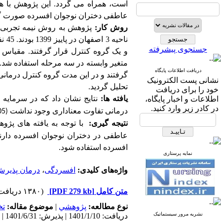
است، همراه می ­گردد. این پژوهش با 
عاطفی دختران نوجوان افسرده صورت 
روش کار:
پژوهش به روش نیمه­ تجربی 
ناحیه 3 اصفهان در پاییز 1399 بودند.
45
جستجوی پیشرفته
و یک گروه کنترل قرار گرفتند. مقیاس
متغیر وابسته در سه مرحله استفاده شد.
دریافت اطلاعات پایگاه
گرفتند و در این مدت گروه کنترل درمانی د
نشانی پست الکترونیک
تحلیل گردید.
خود را برای دریافت
یافته­ ها:
نتایج نشان داد که در سرمایه
اطلاعات و اخبار پایگاه،
در کادر زیر وارد کنید.
درمانی تفاوت معناداری وجود نداشت
05)
نتیجه­ گیری:
با توجه به یافته ­های پژ
عاطفی در دختران نوجوان افسرده­ دارند
افسرده استفاده شود.
نمایه پرستاری
واژه‌های کلیدی:
افسردگی
،
درمان پذیرش
متن کامل
[PDF 279 kb]
(۱۳۸۰ دریافت)
نوع مطالعه:
پژوهشي
|
موضوع مقاله:
ت
نشریه مرور سیستماتیک
دریافت: 1401/1/10 | پذیرش: 1401/6/31 | انتشار: 1401/6/31 | انتشار الکترونیک: 1401/6/31