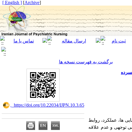
[ English ]
]
Archive
[
برگشت به فهرست نسخه ها
فسرده
‎ https://doi.org/10.22034/IJPN.10.3.65
نایی ­ها، عملکرد، روابط
بی توجهی و عدم علاقه