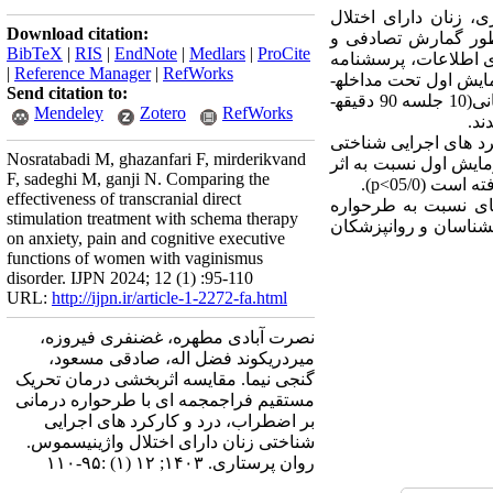
، زنان دارای اختلال
Download citation:
انتخاب و به منظور گمارش ­تصادفی و
BibTeX
|
RIS
|
EndNote
|
Medlars
|
ProCite
ری اطلاعات، پرسشنامه
|
Reference Manager
|
RefWorks
WCST گرانت و برگ بود. گروه آزمایش اول تحت مداخله­
Send citation to:
ی تحریک ­فراجمجمه­ای (10جلسه 20 دقیقه­ای) قرار گرفتند و گروه آزمایش دوم تحت مداخله­ ی طرحواره­ درمانی(10 جلسه 90 دقیقه­
Mendeley
Zotero
RefWorks
ند.
کرد های اجرایی شناختی
Nosratabadi M, ghazanfari F, mirderikvand
 در گروه ­آزمایش اول نسبت به اثر
F, sadeghi M, ganji N. Comparing the
(05/0>p).
effectiveness of transcranial direct
­ای نسبت به طرحواره
stimulation treatment with schema therapy
انشناسان و روانپزشکان
on anxiety, pain and cognitive executive
functions of women with vaginismus
disorder. IJPN 2024; 12 (1) :95-110
URL:
http://ijpn.ir/article-1-2272-fa.html
نصرت آبادی مطهره، غضنفری فیروزه،
میردریکوند فضل اله، صادقی مسعود،
گنجی نیما. مقایسه اثربخشی درمان تحریک
مستقیم فراجمجمه ای با طرحواره درمانی
بر اضطراب، درد و کارکرد های اجرایی
شناختی زنان دارای اختلال واژینیسموس.
روان پرستاری. ۱۴۰۳; ۱۲ (۱) :۹۵-۱۱۰