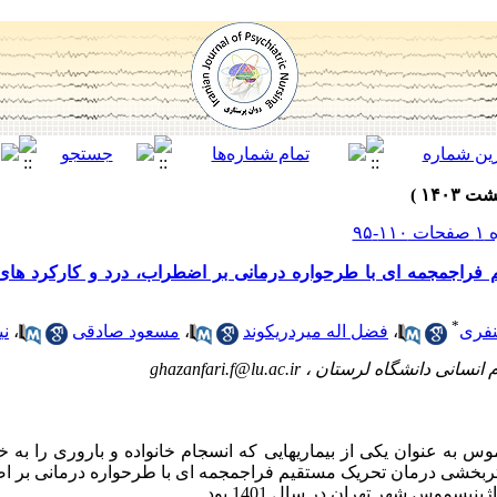
فراجمجمه ای با طرحواره درمانی بر اضطراب، درد و کارکرد های 
*
نفری
،
فضل اله میردریکوند
،
مسعود صادقی
،
نی
 انسانی دانشگاه لرستان ،
ghazanfari.f@lu.ac.ir
وس به عنوان یکی از بیماری­هایی که انسجام خانواده و باروری را به 
بخشی درمان تحریک مستقیم فراجمجمه ای با طرحواره درمانی بر اض
سموس شهر­ تهران در سال 1401 بود.