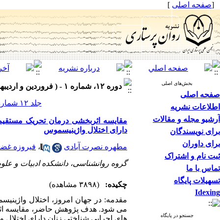
[
صفحه اصلی
]
بخش‌های اصلی
دوره ۱۲، شماره ۱ - ( فروردین و اردیبهشت ۱۴۰۳ )
صفحه اصلی
جلد ۱۲ شماره ۱ صفحات ۱۱۰-۹۵
اطلاعات نشریه
آرشیو مجله و مقالات
مقایسه اثربخشی درمان تحریک مستقیم 
دارای اختلال واژینیسموس
برای نویسندگان
برای داوران
مطهره نصرت آبادی
،
فیروزه غض
ثبت نام و اشتراک
گروه روانشناسی، دانشکده ادبیات و علوم
تماس با ما
تسهیلات پایگاه
چکیده:
(۳۸۹۸ مشاهده)
Idexing
مقدمه: در جهان امروز، اختلال واژینیسم
می شود. هدف پژوهش حاضر، مقایسه اثر
جستجو در پایگاه
های اجرایی شناختی زنان دارای اختلال واژینی