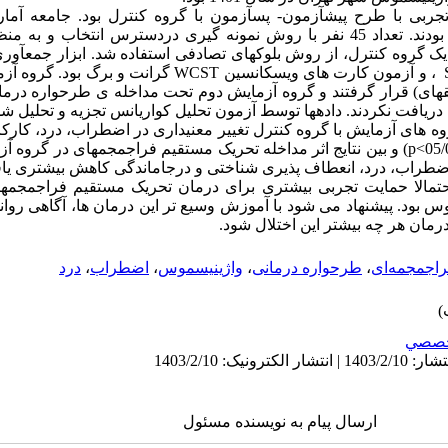
ربی با طرح پیش­آزمون- پس­آزمون با گروه کنترل بود. جامعه آماری
واژینیسموس شهر تهران در سال 1401 بودند. تعداد 45 نفر با روش نمونه گیری در­دسترس 
و یک گروه کنترل، از روش بلوک­های تصادفی استفاده شد. ابزار جمع­آو
اضطراب کتل، پرسشنامه دردSF-MPQ-2 ، و آزمون کارت های ویسکانسین 
 دریافت نکردند. داده­ها توسط آزمون تحلیل ­کواریانس تجزیه و تحلیل شد
گروه های آزمایش با گروه کنترل تغییر معنی­داری در اضطراب، درد، کار
از پیش­آزمون به پس­آزمون وجود داشت (05/0>p) و بین نتایج اثر مداخله­ تحریک مستقیم فراجمجمه­ای
اب، درد، انعطاف پذیری شناختی و درجاماندگی کاهش بیشتری یافته است 
احتمالا حمایت تجربی بیشتری برای درمان تحریک مستقیم فراجمجمه
سموس بود. پیشنهاد می شود با آموزش وسیع تر این درمان ها، آگاهی رو
رمان هر چه بیشتر این اختلال شود.
راجمجمه‌ای
،
طرحواره درمانی
،
واژینیسموس
،
اضطراب
،
درد
صصي
ارسال پیام به نویسنده مسئول