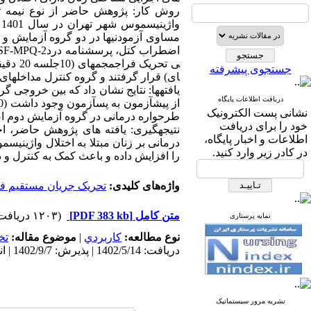
روش کار: پژوهش حاضر از نوع نیمه ­تج
مساوی آزمودنی­ها در دو گروه ­­آزمایش 
جستجوی پیشرفته
ای) قرار گرفتند و گروه­ کنترل مداخله­ای
یافته­ها: نتایج نشان داد که بین خروجی 
دریافت اطلاعات پایگاه
نشانی پست الکترونیک
طرحواره درمانی در گروه آزمایش دوم اضطر
خود را برای دریافت
نتیجه­گیری: یافته­ های پژوهش حاضر، 
اطلاعات و اخبار پایگاه،
درمانی بر زنان مبتلا به اختلال واژینی
در کادر زیر وارد کنید.
را افزایش داده و باعث کمک به کنترل و د
واژه‌های کلیدی:
تحریک جریان مستقیم ف
متن کامل
[PDF 383 kb]
(۱۲۰۳ دریافت)
نمایه پرستاری
نوع مطالعه:
كاربردي
|
موضوع مقاله:
تخ
دریافت: 1402/5/14 | پذیرش: 1402/9/7 | انتشار: 1403/2/10 | انتشار الکترونیک: 1403/2/10
نشریه مرور سیستماتیک