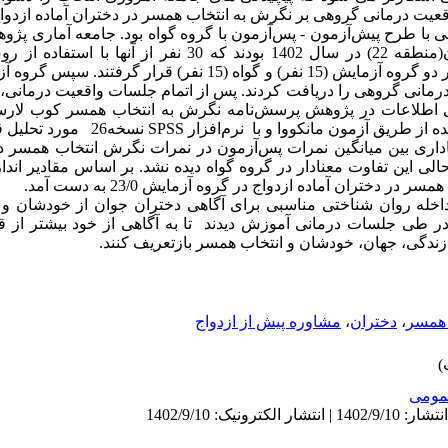
یت درمانی گروهی بر نگرش به انتخاب همسر در دختران آماده ازدواج
با طرح پیش‌آزمون - پس‌آزمون با گروه گواه بود. جامعه آماری پژو
آماده ازدواج در محله کوهک شهر تهران(منطقه 22) در سال 1402 بودند که
انکووا و با نرم‌افزار SPSS نسخه26 مورد تحلیل قرار گرفت.
ناداری بین میانگین نمرات پس‌آزمون در نمرات نگرش انتخاب همسر در
ایش به وجود آمد(P<0/05)، در حالی این تفاوت معنادار در گروه گواه دیده نشد. بر اساس مقاد
دختران آماده ازدواج در گروه آزمایش 23/0 به دست آمد.
اخله روان شناختی مناسبی برای آگاهی دختران جوان از خودشان و
 طی جلسات درمانی آموزش دیدند تا به آگاهی از خود بیشتر از قب
زندگی، جهان، خودشان و انتخاب همسر بازتعریف کنند.
 همسر
،
دختران
،
مشاوره پیش از ازدواج
ومى