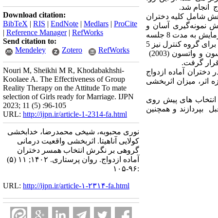
 انجام شد.
Download citation:
هش شامل کلیه دختران
BibTeX
|
RIS
|
EndNote
|
Medlars
|
ProCite
 30 نفر از آنها با استفاده از روش نمونه‌گیری آسان و
|
Reference Manager
|
RefWorks
دردسترس انتخاب و به‌صورت تصادفی در دو گروه آزمایش (15 نفر) و گواه (15 نفر) قرار گرفتند. سپس گروه آزمایش به مدت 8 جلسه
Send citation to:
دوساعته در طی دو ماه مداخله واقعیت درمانی گروهی را دریافت کردند. پس از اتمام جلسات واقعیت درمانی، برای گروه کنترل نیز 5
Mendeley
Zotero
RefWorks
جلسه مداخله اجرا گردید. ابزار گردآوری اطلاعات در پژوهش پرسش‌نامه نگرش‌ به انتخاب همسر کوب لارسون و واتسون (2003)
Nouri M, Sheikhi M R, Khodabakhshi-
 دختران آماده ازدواج
Koolaee A. The Effectiveness of Group
یر اندازه اثر، میزان اثربخشی
Reality Therapy on the Attitude To mate
selection of Girls ready for Marriage. IJPN
 انتخاب های پیش روی
2023; 11 (5) :96-105
ل بپردازند و همچنین
URL:
http://ijpn.ir/article-1-2314-fa.html
نوری محبوبه، شیخی محمدرضا، خدابخشی
کولایی آناهیتا. اثربخشی واقعیت درمانی
گروهی بر نگرش انتخاب همسر دختران
آماده ازدواج. روان پرستاری. ۱۴۰۲; ۱۱ (۵)
:۹۶-۱۰۵
URL:
http://ijpn.ir/article-۱-۲۳۱۴-fa.html