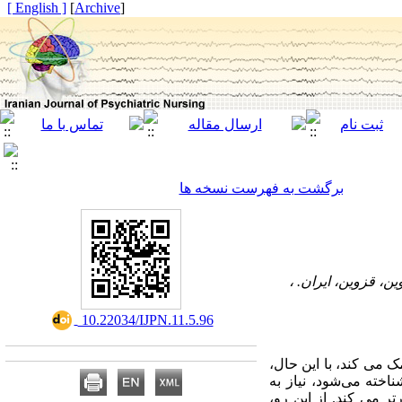
[ English ]
]
Archive
[
برگشت به فهرست نسخه ها
، قزوین، ایران. ،
‎ 10.22034/IJPN.11.5.96
 می کند، با این حال،
خته می‌شود، نیاز به
ر می کند. از این رو،