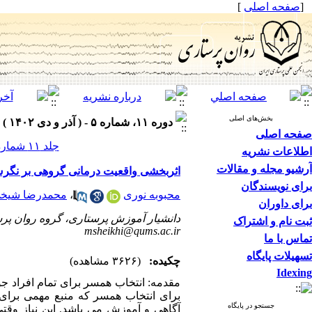
[
صفحه اصلی
]
بخش‌های اصلی
دوره ۱۱، شماره ۵ - ( آذر و دی ۱۴۰۲ )
صفحه اصلی
جلد ۱۱ شماره ۵ صفحات ۱۰۵-۹۶
اطلاعات نشریه
آرشیو مجله و مقالات
اثربخشی واقعیت درمانی گروهی بر نگرش
برای نویسندگان
محبوبه نوری
،
محمدرضا شیخ
برای داوران
دانشیار آموزش پرستاری، گروه روان پرست
ثبت نام و اشتراک
msheikhi@qums.ac.ir
تماس با ما
تسهیلات پایگاه
چکیده:
(۳۶۲۶ مشاهده)
Idexing
مقدمه: انتخاب همسر برای تمام افراد جو
برای انتخاب همسر که منبع مهمی برای 
جستجو در پایگاه
آگاهی و آموزش می باشد. این نیاز وقتی