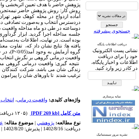
پژوهش حاضر با هدف تعیین اثربخشی واقع
روش کار: روش پژوهش حاضر نیمه‌تجربی 
جستجوی پیشرفته
بوده است. در نهایت، اطلاعات به‌دست‌آمده از طریق آزمون م
دریافت اطلاعات پایگاه
یافته ها: نتایج نشان داد که، تفاوت مع
نشانی پست الکترونیک
گروه آزم
خود را برای دریافت
واقعیت درمانی گروهی بر نگرش انتخاب همسر در 
اطلاعات و اخبار پایگاه،
نتیجه گیری: واقعیت درمانی گروهی مد
در کادر زیر وارد کنید.
زندگی شان می باشد. شرکت کنندگان در
ترغیب شدند تا باورهای شان را پیرامون 
نمایه پرستاری
واژه‌های کلیدی:
واقعیت درمانی
،
انتخاب
متن کامل
[PDF 269 kb]
(۱۲۰۵ دریافت)
نوع مطالعه:
پژوهشي
|
موضوع مقاله:
عم
دریافت: 1402/8/16 | پذیرش: 1402/8/20 | انتشار: 1402/9/10 | انتشار الکترونیک: 1402/9/10
نشریه مرور سیستماتیک