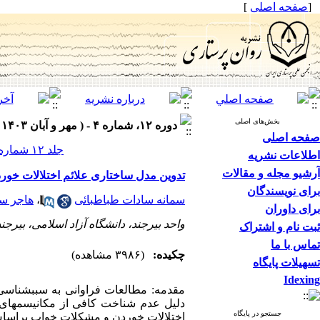
[
صفحه اصلی
]
بخش‌های اصلی
دوره ۱۲، شماره ۴ - ( مهر و آبان ۱۴۰۳ )
صفحه اصلی
جلد ۱۲ شماره ۴ صفحات ۱۲۷-۱۱۵
اطلاعات نشریه
آرشیو مجله و مقالات
تدوین مدل ساختاری علائم اختلالات خو
برای نویسندگان
سمانه سادات طباطبائی
،
هاجر سل
برای داوران
واحد بیرجند، دانشگاه آزاد اسلامی، بیرجند
ثبت نام و اشتراک
تماس با ما
چکیده:
(۳۹۸۶ مشاهده)
تسهیلات پایگاه
Idexing
مقدمه: مطالعات فراوانی به سبب­شناسی ا
دلیل عدم شناخت کافی از مکانیسم­های
جستجو در پایگاه
اختلالات خوردن و مشکلات خواب براساس 