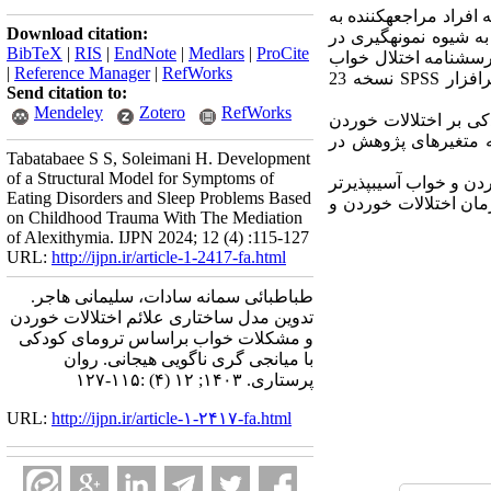
فراد مراجعه­کننده به
Download citation:
ات روان­شناختی شهر تهران در سال 1402 تشکیل دادند. از میان جامعه آماری، 280 نفر به شیوه نمونه­گیری در
BibTeX
|
RIS
|
EndNote
|
Medlars
|
ProCite
رسشنامه اختلال خواب
|
Reference Manager
|
RefWorks
و مقیاس ناگویی هیجانی تورنتو. برای تحلیل داده‌ها از همبستگی پیرسون، مدل‌یابی معادلات ساختاری و از نرافزار SPSS نسخه 23
Send citation to:
Mendeley
Zotero
RefWorks
دکی بر اختلالات خوردن
نین نشان داد که متغیرهای پژوهش در
Tabatabaee S S, Soleimani H. Development
of a Structural Model for Symptoms of
ردن و خواب آسیب­پذیرتر
Eating Disorders and Sleep Problems Based
رمان اختلالات خوردن و
on Childhood Trauma With The Mediation
of Alexithymia. IJPN 2024; 12 (4) :115-127
URL:
http://ijpn.ir/article-1-2417-fa.html
طباطبائی سمانه سادات، سلیمانی هاجر.
تدوین مدل ساختاری علائم اختلالات خوردن
و مشکلات خواب براساس ترومای کودکی
با میانجی گری ناگویی هیجانی. روان
پرستاری. ۱۴۰۳; ۱۲ (۴) :۱۱۵-۱۲۷
URL:
http://ijpn.ir/article-۱-۲۴۱۷-fa.html