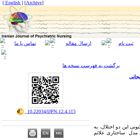
[ English ]
]
Archive
[
برگشت به فهرست نسخه ها
جانی
‎ 10.22034/IJPN.12.4.115
نی این دو اختلال، به
ن مدل ساختاری علائم