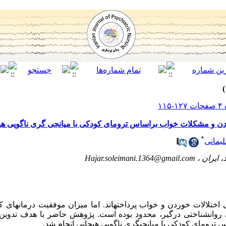
ردن و مشکلات خواب براساس ترومای کودکی با میانجی گری ناگویی هی
*
یمانی
، ایران ،
Hajar.soleimani.1364@gmail.com
ختلالات خوردن و خواب پرداخته­اند. اما میزان موفقیت درمان­های کنو
 روان­شناختی درگیر، محدود بوده است. پژوهش حاضر با هدف تدوی
ترومای کودکی با میانجی­گری ناگویی هیجانی انجام شد.