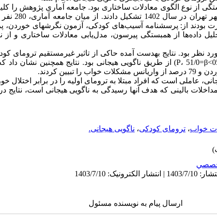
 از نوع الگوی معادلات ساختاری بود. جامعه آماری پژوهش را کلیه ا
کلینیک­ها و مراکز خدم
ت بودند از: پرسشنامه آسیب‌های کودکی، آزمون نگرش­های خوردن، پ
 مورد نظر بود. نتایج به­دست آمده حاکی از تاثیر غیرمستقیم ترومای کو
(05/0>P، 47/0=β) و مشکلات خواب (05/0>P، 51/0=β) از طریق ناگویی هیجانی بود. نتایج همچ
جانی، عاملی است که افراد مبتلا به ترومای اولیه را در برابر اختلال خو
دن مداخلات بالینی که هدف آنها رسیدگی به ناگویی هیجانی است، نتایج د
ت خواب
،
ترومای کودکی
،
ناگویی هیجانی.
صصي
ارسال پیام به نویسنده مسئول