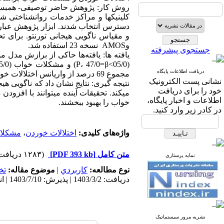
روش­ کار: پژوهش حاضر توصیفی- همبستگی
دسترس انتخاب شدند. ابزار پژوهش عبار
وAMOS نسخه 23 استفاده شد.
جستجوی پیشرفته
یافته­ ها: یافته­‌ها حاکی از برازش مدل
دریافت اطلاعات پایگاه
مجموع 69 درصد از واریانس اختلالات خوردن و 79 درصد از واریانس مشکلات خواب را تبیین کردند.
نشانی پست الکترونیک
نتیجه­ گیری: نتایج نشان داد که ناگویی هی
خود را برای دریافت
می­کند. تحقیقات آینده می­توانند با افزو
اطلاعات و اخبار پایگاه،
خواب را بهبود ببخشند.
در کادر زیر وارد کنید.
واژه‌های کلیدی:
اختلالات خوردن
،
مشکلا
متن کامل
[PDF 393 kb]
(۱۲۸۳ دریافت)
نمایه پرستاری
نوع مطالعه:
كاربردي
|
موضوع مقاله:
تخ
دریافت: 1403/3/2 | پذیرش: 1403/7/10 | انتشار: 1403/7/10 | انتشار الکترونیک: 1403/7/10
نشریه مرور سیستماتیک