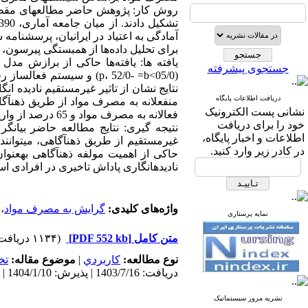
آمادگی به اعتیاد در ایرانیان، پرسشنامه
برای تحلیل داده‌ها از همبستگی پیرسون، مدل‌یابی معا
یافته ­ها: یافته­‌ها حاکی از برازش مد
جستجوی پیشرفته
دریافت اطلاعات پایگاه
نشانی پست الکترونیک
فعالانه به مصرف مواد و 65 درصد از واریانس گرایش منفعلانه به مصرف مواد را تبیین کردند.
خود را برای دریافت
نتیجه­ گیری: نتایج مطالعه حاضر بیان
اطلاعات و اخبار پایگاه،
غیرمستقیم از طریق ذهن­آگاهی، می­توانن
در کادر زیر وارد کنید.
حاکی از اهمیت مولفه ذهن­آگاهی به­عنوا
نادیده­انگاری پاداش تاخیری در افرادی 
واژه‌های کلیدی:
گرایش به مصرف مواد
،
نمایه پرستاری
متن کامل
[PDF 552 kb]
(۱۱۳۴ دریافت)
نوع مطالعه:
كاربردي
|
موضوع مقاله:
تخ
دریافت: 1403/7/16 | پذیرش: 1404/1/10 | انتشار: 1404/1/10 | انتشار الکترونیک: 1404/1/10
نشریه مرور سیستماتیک