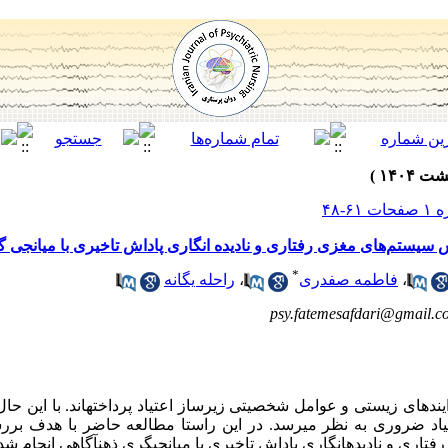
یستم‌های مغزی رفتاری و نادیده انگاری پاداش تاخیری با میانجی 
*
،
فاطمه صفدری
،
راحله یگانه
psy.fatemesafdari@gmail.c
دهای زیستی و عوامل شخصیتی زیرساز اعتیاد پرداخته­اند. با این حا
تیاد ضروری به نظر می­رسد. در این راستا مطالعه حاضر با هدف برر
ی و نادیده­انگاری پاداش تاخیری با میانجی­گری ذهن­آگاهی انجام شد.