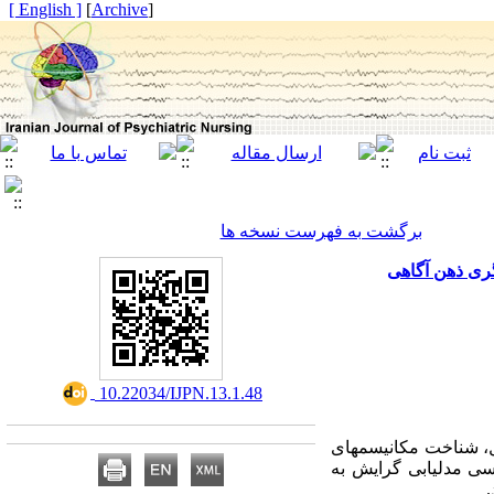
[ English ]
]
Archive
[
برگشت به فهرست نسخه ها
گری ذهن آگاهی
‎ 10.22034/IJPN.13.1.48
ل، شناخت مکانیسم­های
سی مدل­یابی گرایش به