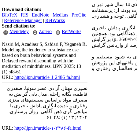
روش­ کار: پژوهش حاضر مطالعه­ای مقطعی از نوع همبستگی بود. جامعه آماری این مطالعه را تمامی افراد بالای 14 سال شهر تهران
Download citation:
ژوهش عبارت بودند از: پرسشنامه
BibTeX
|
RIS
|
EndNote
|
Medlars
|
ProCite
آگاهی، توجه و هشیاری.
|
Reference Manager
|
RefWorks
Send citation to:
 انگاری پاداش تاخیری
Mendeley
Zotero
RefWorks
 مصرف مواد از طریق ذهن‏آگاهی بود. همچنین
نتایج نشان از تاثیر غیرمستقیم نادیده انگاری پاداش تاخیری (05/0>p، 61/0- =b) و سیستم فعال­ساز رفتاری (05/0>p، 36/0=b) بر گرایش
Nasiri M, Azadiasr S, Safdari F, Yeganeh R.
رف مواد از طریق ذهن­آگاهی بود. به­علاوه نتایج نشان داد که متغیرهای پژوهش در مجموع 79 درصد از واریانس گرایش
Modeling the tendency to substance use
based on brain behavioral systems and
ری به شیوه مستقیم و
Delayed reward discounting with the
 یافته­های این پژوهش
mediation of mindfulness. IJPN 2025; 13
­ فعال­سازی رفتاری و
(1) :48-61
URL:
http://ijpn.ir/article-1-2486-fa.html
نصیری مهناز، آزادی عصر سونیا، صفدری
فاطمه، یگانه راحله. مدل یابی گرایش به
مصرف مواد براساس سیستم‌های مغزی
رفتاری و نادیده انگاری پاداش تاخیری با
میانجی گری ذهن آگاهی. روان پرستاری.
۱۴۰۴; ۱۳ (۱) :۴۸-۶۱
URL:
http://ijpn.ir/article-۱-۲۴۸۶-fa.html