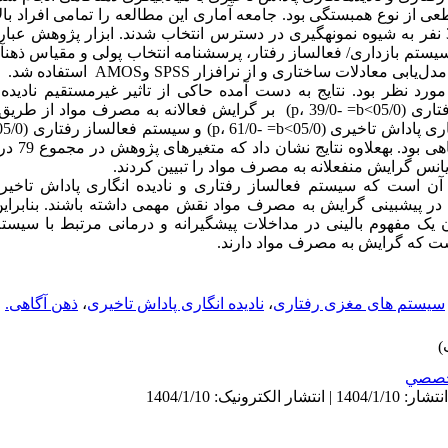
تشکیل دادند. از میان جامعه آماری، 390 نفر به شیوه نمونه­گیری در دسترس انتخاب شدند. ابزار پ
 سیستم بازداری/ فعال­ساز رفتار، پرسشنامه انتخاب پولی و مقیاس ذهن­
دلات ساختاری و از نرافزار SPSS وAMOS استفاده شد.
ل مورد نظر بود. نتایج به دست آمده حاکی از تاثیر غیرمستقیم نادیده
(05/0>p، 52/0- =b) و سیستم فعال­ساز رفتاری (05/0>p، 39/0- =b) بر گرایش فعالانه به
منفعلانه به مص
گر آن است که سیستم فعال­ساز رفتاری و نادیده انگاری پاداش تاخی
د در پیش­بینی گرایش به مصرف مواد نقش مهمی داشته باشند. بنابراین
ن یک مفهوم بالینی در مداخلات پیشگیرانه و درمانی مرتبط با سیستم
است که گرایش به مصرف مواد دارند.
سیستم های مغزی رفتاری
،
نادیده انگاری پاداش تاخیری
،
ذهن آگاهی.
صصي