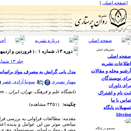
[
صفحه اصلی
]
بخش‌های اصلی
دوره ۱۳، شماره ۱ - ( فروردین و اردیبهشت ۱۴۰۴ )
صفحه اصلی
جلد ۱۳ شماره ۱ صفحات ۶۱-۴۸
اطلاعات نشریه
آرشیو مجله و مقالات
مدل یابی گرایش به مصرف مواد براساس س
برای نویسندگان
مهناز نصیری
،
سونیا آزادی عصر
برای داوران
دانشگاه علم و فرهنگ، تهران، ایران. ،
om
ثبت نام و اشتراک
تماس با ما
چکیده:
(۳۳۵۱ مشاهده)
تسهیلات پایگاه
Idexing
مقدمه: مطالعات فراوانی به بررسی فراین
میانجی موثر بین این عوامل و پدیده اع
جستجو در پایگاه
مصرف مواد براساس سیستم­های مغزی رفتار