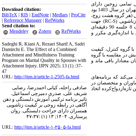
 تمامی زوجین دارای
Download citation:
جراحت دلبستگی در دامنه سنی 20-30 ساله مراجعه‌کننده به مراکز روان‌شناسی مشاوره منطقه 5 و 13 شهر تهران در سال 1403 بود
BibTeX
|
RIS
|
EndNote
|
Medlars
|
ProCite
رل (هر گروه هشت زوج،
|
Reference Manager
|
RefWorks
زناشویی (
RC-S
) جهت
Send citation to:
جمع‌آوری اطلاعات استفاده شد. گروه آزمایش، آموزش ترکیبی دلبستگی و ذهن آگاهی در رابطه را به مدت 8 جلسه 90 دقیقه‌ای
Mendeley
Zotero
RefWorks
با اندازه‌گیری مکرر و
Sadeghi R, Kiani A, Rezaei Sharif A, Sadri
با گروه کنترل، کیفیت
Damirchi E. The Effect of a Combined
یش در مقایسه با گروه
Attachment and Mindfulness Training
Program on Marital Quality in Spouses with
ن معنادار باقی ماند و
Attachment Injury. IJPN 2025; 13 (1) :37-
47
URL:
http://ijpn.ir/article-1-2505-fa.html
می‌کند که برنامه‌های
مشاوران و متخصصان در
صادقی راحله، کیانی احمدرضا، رضایی
زه‌ازدواج‌کرده اتخاذ
شریف علی، صدری دمیرچی اسماعیل.
تاثیر برنامه ترکیبی آموزش دلبستگی و ذهن
آگاهی در رابطه زوجی بر کیفیت زناشویی
همسران دارای جراحت دلبستگی. روان
پرستاری. ۱۴۰۴; ۱۳ (۱) :۳۷-۴۷
URL:
http://ijpn.ir/article-۱-۲۵۰۵-fa.html