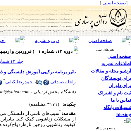
[
صفحه اصلی
]
بخش‌های اصلی
دوره ۱۳، شماره ۱ - ( فروردین و اردیبهشت ۱۴۰۴ )
صفحه اصلی
جلد ۱۳ شماره ۱ صفحات ۴۷-۳۷
اطلاعات نشریه
آرشیو مجله و مقالات
تاثیر برنامه ترکیبی آموزش دلبستگی و 
برای نویسندگان
*
راحله صادقی
،
احمدرضا کیانی
برای داوران
دانشگاه محقق اردبیلی ،
iani@yahoo.com
ثبت نام و اشتراک
تماس با ما
چکیده:
(۳۱۷۱ مشاهده)
تسهیلات پایگاه
مقدمه:
آسیب‌های ناشی از دلبستگی می‌تو
Idexing
از مشکلات زناشویی کمک کند.
بنابرای
کیفیت زناشویی زوجین تازه‌ازدواج‌کرده
جستجو در پایگاه