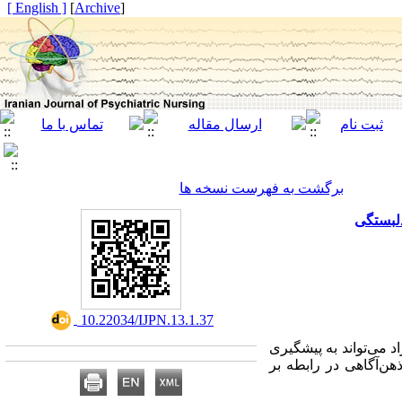
[ English ]
]
Archive
[
برگشت به فهرست نسخه ها
دلبستگی
‎ 10.22034/IJPN.13.1.37
د می‌تواند به پیشگیری
هن‌آگاهی در رابطه
بر