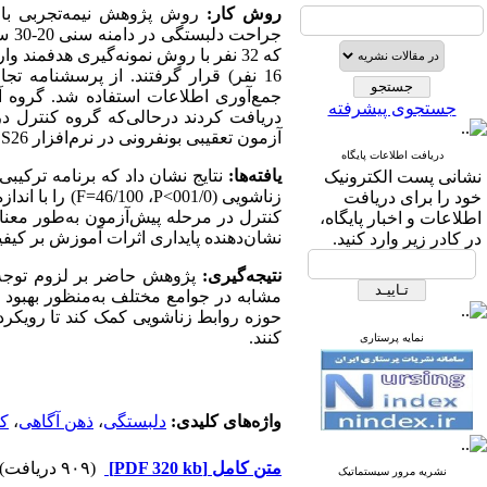
روش کار:
روش پژوهش نیمه‌تجربی با 
که 32 نفر با روش نمونه‌گیری هدفم
16 نفر) قرار گرفتند. از پرسشنامه تجارب روابط نزدیک- ساختارهای رابطه (
جستجوی پیشرفته
دریافت کردند در‌حالی‌که گروه کنترل در 
آزمون تعقیبی بونفرونی در نرم‌افزار
S26
دریافت اطلاعات پایگاه
یافته‌ها:
نتایج نشان داد که برنامه ترکی
نشانی پست الکترونیک
زناشویی (001/0>
P
، 46/100=
F
) را با اندازه اثر 77/0 تحت تأثیر 
خود را برای دریافت
کنترل در مرحله پیش‌آزمون به‌طور معنادا
اطلاعات و اخبار پایگاه،
نشان‌دهنده پایداری اثرات آموزش بر کیفی
در کادر زیر وارد کنید.
نتیجه‌گیری:
پژوهش حاضر بر لزوم توجه ب
مشابه در جوامع مختلف به‌منظور بهبود 
حوزه روابط زناشویی کمک کند تا رویکرده
کنند
.
نمایه پرستاری
واژه‌های کلیدی:
دلبستگی
،
ذهن آگاهی
،
کی
متن کامل
[PDF 320 kb]
(۹۰۹ دریافت)
نشریه مرور سیستماتیک