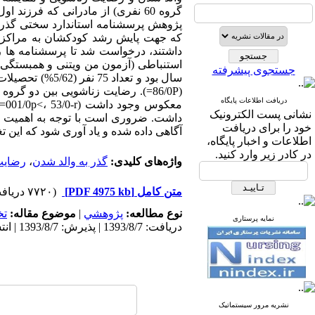
جستجوی پیشرفته
سال بود و تعدا
دریافت اطلاعات پایگاه
مع
نشانی پست الکترونیک
داشت. ضروری است با توجه به اهمیت رضا
خود را برای دریافت
آگاهی داده شده و یاد آوری شود که این ت
اطلاعات و اخبار پایگاه،
در کادر زیر وارد کنید.
واژه‌های کلیدی:
گذر به والد شدن
،
رضایت
متن کامل
[PDF 4975 kb]
(۷۷۲۰ دریافت)
نوع مطالعه:
پژوهشي
|
موضوع مقاله:
ت
نمایه پرستاری
دریافت: 1393/8/7 | پذیرش: 1393/8/7 | انتشار: 1393/8/7 | انتشار الکترونیک: 1393/8/7
نشریه مرور سیستماتیک