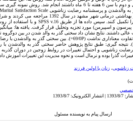
گروه 60 نفری) از مادرانی که فرزند اول و دوم با سن 6 هفته تا 6 ماه داشتند انجام ش
که جهت پایش رشد کودکشان به مراکز بهداشتی درمانی شهر مشهد د
داشتند، درخواست شد تا پرسشنامه ها را تکمیل کنند. سپس د
د 75 نفر (5/62%) تحصیلات عالی داشتند. نتایج نشان داد سختی گذر به والد شدن در بین د
(86/0P=). رضایت زناشویی بین دو گروه تفاوت معناداری نداشت (69/0P=). بین سخت
کوس وجود داشت (001/0p<، 53/0-r=). نتیجه گیری: طبق نتایج پژوهش حاضر سختی گذر به والد
یت زناشویی و احتمال تغییرات در روابط زوجین در دوران گذربه وا
غییرات گذرا بوده و نرمال است و نحوه مدیریت این تغییرات آموزش داد
 زناشویی
،
زنان با اولین فرزند
خصصي
ارسال پیام به نویسنده مسئول