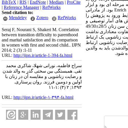
BibTeX
|
RIS
|
EndNote
|
Medlars
|
ProCite
د. روش نمونه گیری سه مرحله ای بود و ابزار
|
Reference Manager
|
RefWorks
پژوهش پرسشنامه استاندارد سختی گذر به والدشدن و پرسشنامه رضایت زناشویی Enrich Marital Satisfaction Scale بود. از مادرانی
Send citation to:
ر سال 1392 مراجعه می کردند و شرایط ورود به پژوهش را
Mendeley
Zotero
RefWorks
اده ها از طریق SPSS v.16 و با استفاده از روش های آمار توصیفی و
استنباطی (آزمون من ویتنی و همبستگی پیرسون و اسپیرمن) مورد تجزیه وتحلیل قرار گرفت. یافته ها: میانگین سن زنان 28/5±49/30
Seraj F, Nourani S, Shakeri M. Correlation
وگروه تفاوت معناداری نداشت
between transition difficulty to parenthood
ی گذر به والدشدن با رضایت زناشویی یک ارتباط
and marital satisfaction and its comparison
شدن با رضایت زناشویی ارتباط
in women with first and second child.. IJPN
لدشدن باید به والدین
2014; 2 (3) :1-11
ه شود.
URL:
http://ijpn.ir/article-1-394-fa.html
سراج فاطمه، نورانی شهلا، شاکری محمد
تقی. همبستگی بین سختی گذر به والد شدن
و رضایت زناشویی و مقایسه آن در زنان با
اولین و دومین فرزند. روان پرستاری.
۱۳۹۳; ۲ (۳) :۱-۱۱
URL:
http://ijpn.ir/article-۱-۳۹۴-fa.html