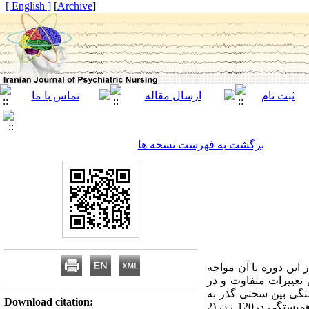
[ English ]
]
Archive
[
برگشت به فهرست نسخه ها
این دوره با آن مواجه
 تغییرات متفاوت و در
ستگی بین سختی گذر به
Download citation:
والد شدن و رضایت زناشویی و مقایسه آن در زنان با اولین و دومین فرزند انجام شد. روش ها: این مطالعه همبستگی در120 زن (2