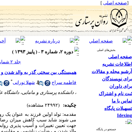
[
صفحه اصلی
]
بخش‌های اصلی
دوره ۲، شماره ۳ - ( پاییز ۱۳۹۳ )
صفحه اصلی
جلد ۲ شماره ۳ صفحات ۱۱-۱
اطلاعات نشریه
آرشیو مجله و مقالات
همبستگی بین سختی گذر به والد شدن و رض
برای نویسندگان
*
فاطمه سراج
،
شهلا نورانی
برای داوران
، دانشکده پرستاری و مامایی، دانشگاه 
ثبت نام و اشتراک
تماس با ما
چکیده:
(۲۴۹۹۲ مشاهده)
تسهیلات پایگاه
مقدمه: تولد اولین فرزند به عنوان یک ر
Idexing
می شوند شاید سبب کاهش میزان رضایت زن
جهت تعیین تغییرات و آسیب پذیری روابط
جستجو در پایگاه