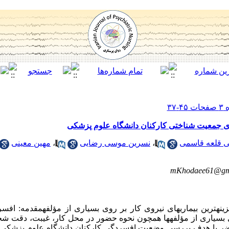
ی جمعیت‏ شناختی کارکنان دانشگاه علوم پزشکی
‏ قلعه‏ قاسمی
،
نسرین موسی‏ رضایی
،
مهین معینی
mKhodaee61@gm
مقدمه: افسردگی به عنوان یکی از پرهزینه‏ترین
پرهزینه‏ترین بیماری‏های نیروی کار بر روی بسیاری از مؤلفه‎ها همچون نحوه حضور در محل
اضر با هدف بررسی وضعیت افسردگی کارکنان دانشگاه‏ علوم پزشکی ا