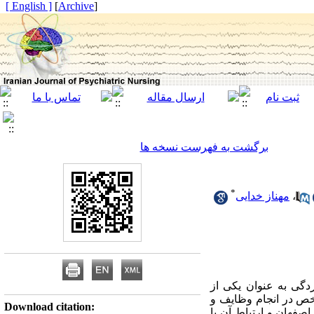
[ English ]
]
Archive
[
برگشت به فهرست نسخه ها
*
،
مهناز خدایی
 بیماری‏های نیروی کار بر روی بسیاری از مؤلفه‎مقدمه: افسردگی به عنوان یکی از
 کار، غیبت، دقت شخص در انجام وظایف و
Download citation:
صفهان و ارتباط آن با