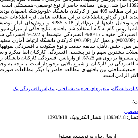
برخی متغیرهای جمعیت‏شناختی در سال 1392 اجرا شد. روش: مطالعه حاضر از نوع توصیفی- هم
سال 1392 اجرا شد. نمونه مورد پژوهش در این مطالعه 405 نفر از کارکنان دانشگاه‌ علوم‌پز
یدند. ابزار گردآوری‌اطلاعات در این مطالعه شامل فرم ‌اطلاعات جمع
استاندارد افسردگی بک-II بود. جهت تجزیه‌وتحلیل داده‏ها از نرم‌
نمونه‌های مورد مطالعه بود که 39/28% افسردگی خ
حاضر بین افسردگی با وضعیت تحصیلات (002/0P=) و محل کار (01/0P=) کارکنان دان
 بین سن، جنس، تأهل، سابقه خدمت و نوع سکونت با افسردگی نمونه‏ها
لات بیشترین سهم را در پیش‏بینی افسردگی کارکنان ایفا می‏کرد و بعد
ه افسردگی در کارکنان از شیوع بالایی برخوردار است. با توجه به وجو
 جمعیت‏شناختی بین یافته‏های مطالعه حاضر با دیگر مطالعات صورت پ
لاتر الزامی است.
نان دانشگاه
،
متغیرهای جمعیت‏ شناختی
،
مقیاس افسردگی بک
خصصي
ارسال پیام به نویسنده مسئول