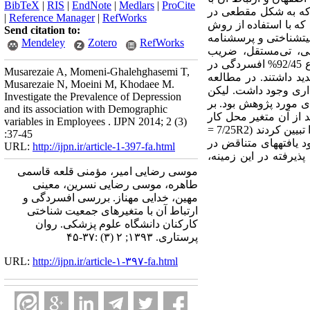
BibTeX
|
RIS
|
EndNote
|
Medlars
|
ProCite
بستگی است که به شکل مقطعی در
|
Reference Manager
|
RefWorks
شکی‌اصفهان بودند که با استفاده از روش
Send citation to:
یت‏شناختی و پرسشنامه
Mendeley
Zotero
RefWorks
افزار SPSS v.18 و روش‌های آمار توصیفی، تی‌مستقل، ضریب
همبستگی و تحلیل رگرسیون خطی چندگانه با روش گام به گام استفاده شد. یافته‌ها: نتایج حاکی از میزان ‌شیوع 92/45% افسردگی در
Musarezaie A, Momeni-Ghalehghasemi T,
فیف، 30/15% افسردگی متوسط و 22/2% افسردگی شدید داشتند. در مطالعه
Musarezaie N, Moeini M, Khodaee M.
شگاه ارتباط آماری معنی‏داری وجود داشت. لیکن
Investigate the Prevalence of Depression
ی مورد پژوهش بود. بر
and its association with Demographic
 از آن متغیر محل کار
variables in Employees . IJPN 2014; 2 (3)
در این پیش‏بینی قرار گرفت؛ به‏طوری‏که این متغیرها بر روی هم 7/25% از واریانس افسردگی کارکنان دانشگاه را تبیین کردند (7/25R2 =
:37-45
د یافته‏های متناقض در
URL:
http://ijpn.ir/article-1-397-fa.html
ذیرفته در این زمینه،
موسی ‏رضایی امیر، مؤمنی‏ قلعه‏ قاسمی
طاهره، موسی‏ رضایی نسرین، معینی
مهین، خدایی مهناز. بررسی افسردگی و
ارتباط آن با متغیرهای جمعیت‏ شناختی
کارکنان دانشگاه علوم پزشکی. روان
پرستاری. ۱۳۹۳; ۲ (۳) :۳۷-۴۵
URL:
http://ijpn.ir/article-۱-۳۹۷-fa.html