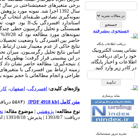
نمونه‌گیری تصادفی طبـقه‌ای انتخاب گرد
جستجوی پیشرفته
دریافت اطلاعات پایگاه
نتایج حاکی از عدم معنی‏دار شدن ارتباط
نشانی پست الکترونیک
اساس نتایج تحلیل رگرسـیون، میزان تحصی
خود را برای دریافت
اطلاعات و اخبار پایگاه،
). نتیجه‌گیری: مطالعه حاضر نشان داد ک
در کادر زیر وارد کنید.
زمینه ارتباط بین افسردگی با متغیرهای
طراحی و انجام مطالعاتی با حجم نمونه با
واژه‌های کلیدی:
افسردگی
،
اصفهان
،
کارک
نمایه پرستاری
متن کامل
[PDF 4918 kb]
(۵۵۸۴ دریافت)
نوع مطالعه:
پژوهشي
|
موضوع مقاله:
ت
دریافت: 1393/8/7 | پذیرش: 1393/8/18 | انتشار: 1393/8/18 | انتشار الکترونیک: 1393/8/18
نشریه مرور سیستماتیک