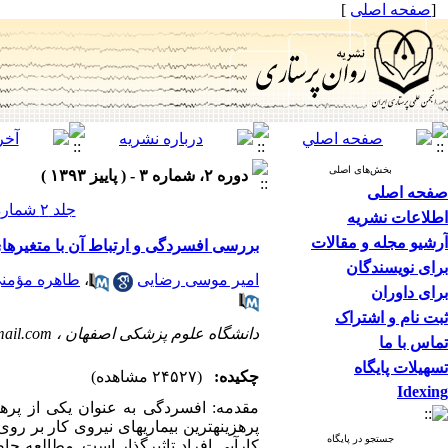
[
صفحه اصلی
]
بخش‌های اصلی
دوره ۲، شماره ۳ - ( پاییز ۱۳۹۳ )
صفحه اصلی
جلد ۲ شماره ۳ صفحات ۴۵-۳۷
اطلاعات نشریه
آرشیو مجله و مقالات
بررسی افسردگی و ارتباط آن با متغیرها
برای نویسندگان
امیر موسی ‏رضایی
،
طاهره مؤمنی
برای داوران
ثبت نام و اشتراک
دانشگاه علوم پزشکی اصفهان ،
ail.com
تماس با ما
تسهیلات پایگاه
چکیده:
(۲۴۵۲۷ مشاهده)
Idexing
جستجو در پایگاه
کارآیی افراد تاثیرگذار است. مطالعه ح