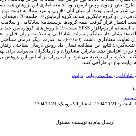
طرح پیش آزمون و پس آزمون بود. جامعه آماری این پژوهش همه بیمارا
دو مراجعه کننده به مرکز بهداشتی درمانی شهر ورامین بودند. از میان آنان 
تصادفی ساده انتخاب شدند و به طور تصا
ست انتظار قرار گرفت. همه گروه‌ها پرسشنامه شادکامی و سلامت ر
آزمون و پس آزمون تکمیل کردند. داده‌ها با استفاده از نرم‌افزار SPSS نسخ
 یافته‌ها نشان داد میانگین نمرات شادکامی و سلامت روان قبل و بع
گروه‌های درمان شناختی رفتاری و کنترل تفاوت معناداری داشت (05/0>P). 
تیجه‌گیری: نتایج این مطالعه نشان داد روش درمان شناختی رفتاری
ع دو را افزایش دهد. بنابراین مشاوران و درمانگران می‌توانند برای 
نند. علاوه بر آن توصیه می‌شود برنامه‌ریزان بر اساس این پژوهش برنا
 دیابت نوع دو طراحی کنند.
شادکامی
،
سلامت روانی
،
دیابت
خصصي
ارسال پیام به نویسنده مسئول