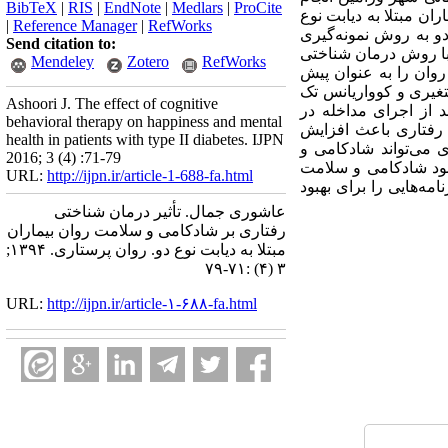
BibTeX
|
RIS
|
EndNote
|
Medlars
|
ProCite
ن مبتلا به دیابت نوع
|
Reference Manager
|
RefWorks
40 زن و مرد مبتلا به دیابت نوع دو به روش نمونه‌گیری
Send citation to:
دفی در دو گروه جایگزین شدند. گروه آزمایش 10 جلسه 70 دقیقه‌ای با روش درمان شناختی
Mendeley
Zotero
RefWorks
وان را به عنوان پیش
ه 19 با روش‌های کوواریانس چند متغیری و کوواریانس تک
Ashoori J. The effect of cognitive
د از اجرای مداخله در
behavioral therapy on happiness and mental
به عبارت دیگر درمان شناختی رفتاری باعث افزایش
health in patients with type II diabetes. IJPN
 می‌تواند شادکامی و
2016; 3 (4) :71-79
بهبود شادکامی و سلامت
URL:
http://ijpn.ir/article-1-688-fa.html
مه‌هایی را برای بهبود
عاشوری جمال. تأثیر درمان شناختی
رفتاری بر شادکامی و سلامت روان بیماران
مبتلا به دیابت نوع دو. روان پرستاری. ۱۳۹۴;
۳ (۴) :۷۱-۷۹
URL:
http://ijpn.ir/article-۱-۶۸۸-fa.html