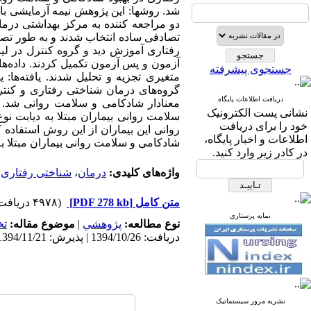
شد. روشها: این پژوهش نیمه آزمایشی با 
رفتاری آموزش دید و گروه کنترل در لی
جستجوی پیشرفته
متغیری تجزیه و تحلیل شدند. یافته‌ها:
دریافت اطلاعات پایگاه
معنادار شادکامی و سلامت روانی شد. ن
نشانی پست الکترونیک
سلامت روانی بیماران مبتلا به دیابت نو
خود را برای دریافت
روانی این بیماران از این روش استفاده ک
اطلاعات و اخبار پایگاه،
شادکامی و سلامت روانی بیماران مبتلا به
در کادر زیر وارد کنید.
واژه‌های کلیدی:
درمان
،
شناختی رفتاری
،
متن کامل
[PDF 278 kb]
(۴۹۷۸ دریافت)
نمایه پرستاری
نوع مطالعه:
پژوهشي
|
موضوع مقاله:
ت
دریافت: 1394/10/26 | پذیرش: 1394/11/21 | انتشار: 1394/11/21 | انتشار الکترونیک: 1394/11/21
نشریه مرور سیستماتیک