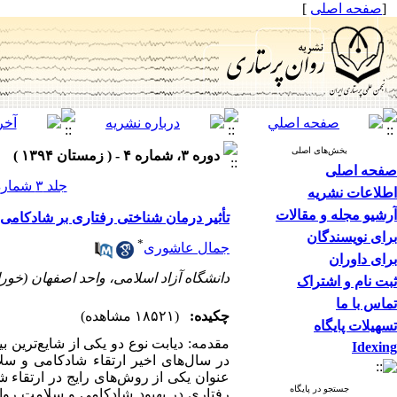
[
صفحه اصلی
]
بخش‌های اصلی
دوره ۳، شماره ۴ - ( زمستان ۱۳۹۴ )
صفحه اصلی
جلد ۳ شماره ۴ صفحات ۷۹-۷۱
اطلاعات نشریه
آرشیو مجله و مقالات
تأثیر درمان شناختی رفتاری بر شادکامی و
برای نویسندگان
*
جمال عاشوری
برای داوران
دانشگاه آزاد اسلامی، واحد اصفهان (خور
ثبت نام و اشتراک
تماس با ما
چکیده:
(۱۸۵۲۱ مشاهده)
تسهیلات پایگاه
مقدمه: دیابت نوع دو یکی از شایع‌ترین ب
Idexing
در سال‌های اخیر ارتقاء شادکامی و سل
عنوان یکی از روش‌های رایج در ارتقاء
جستجو در پایگاه
رفتاری در بهبود شادکامی و سلامت روان 