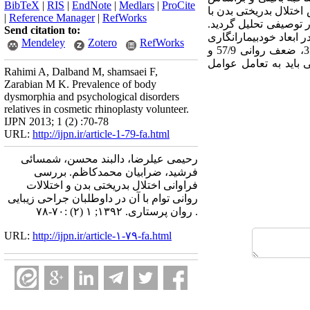
BibTeX
|
RIS
|
EndNote
|
Medlars
|
ProCite
ص اختلال بدریختی بدن با
|
Reference Manager
|
RefWorks
ا آمار توصیفی تحلیل گردید.
Send citation to:
 در ابعاد خودبیمارانگاری
Mendeley
Zotero
RefWorks
14/6 و 32/3، افسردگی 85/9 و 30/4، هیستری 28/12 و 45/3، انحراف روانی اجتماعی 9 و 4، پارانویا 33/5 و 31/2، ضعف روانی 57/9 و
جراحی زیبایی بینی باید به تعامل عوامل
Rahimi A, Dalband M, shamsaei F,
Zarabian M K. Prevalence of body
dysmorphia and psychological disorders
relatives in cosmetic rhinoplasty volunteer.
IJPN 2013; 1 (2) :70-78
URL:
http://ijpn.ir/article-1-79-fa.html
رحیمی عیلرضا، دالبند محسن، شمسائی
فرشید، ضرابیان محمدکاظم. بررسی
فراوانی اختلال بدریختی بدن و اختلالات
روانی توام با آن در داوطلبان جراحی زیبایی
. روان پرستاری. ۱۳۹۲; ۱ (۲) :۷۰-۷۸
URL:
http://ijpn.ir/article-۱-۷۹-fa.html