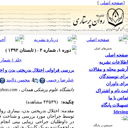
[
صفحه اصلی
]
بخش‌های اصلی
دوره ۱، شماره ۲ - ( تابستان ۱۳۹۲ )
صفحه اصلی
جلد ۱ شماره ۲ صفحات ۷۸-۷۰
اطلاعات نشریه
آرشیو مجله و مقالات
بررسی فراوانی اختلال بدریختی بدن و اختل
برای نویسندگان
عیلرضا رحیمی
،
محسن دالبند
برای داوران
دانشگاه علوم پزشکی همدان ،
ahoo.com
ثبت نام و اشتراک
تماس با ما
چکیده:
(۴۳۵۳۹ مشاهده)
تسهیلات پایگاه
Idexing
توسط جراحان مورد بررسی و شناخت قرار گ
جستجو در پایگاه