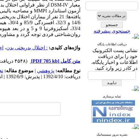
معیار DSM-IV از نظر فراوان
آزمون استاندارد MMPI
یافته‌ها: 21 نفر از بیماران اختلا
جستجوی پیشرفته
روان‌شناختی فردی توجه گردد و مشاوره‌ه
دریافت اطلاعات پایگاه
واژه‌های کلیدی:
: اختلال بدریختی بدن
،
اخ
نشانی پست الکترونیک
خود را برای دریافت
متن کامل
[PDF 705 kb]
(۴۵۴۸ دریافت)
اطلاعات و اخبار پایگاه،
در کادر زیر وارد کنید.
نوع مطالعه:
پژوهشي
|
موضوع مقاله:
ت
دریافت: 1392/4/10 | پذیرش: 1392/6/9 | انتشار: 1392/6/9 | انتشار الکترونیک: 1392/6/9
نمایه پرستاری
نشریه مرور سیستماتیک