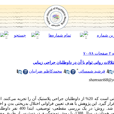
الات روانی توام با آن در داوطلبان جراحی زیبایی
*
،
فرشید شمسائی
،
محمدکاظم ضرابیان
shamsaei68@y
مقدمه: اختلال بدریختی بدن، بیماری روانی است که 20% از داوطلبان جراحی پلاستیک آن را تج
یرد. این پژوهش با هدف تعیین فراوانی اختلال بدریختی بدن و اختلا
در داوطلبان جراحی زیبایی بینی انجام شد
مراجعه‌کننده به یک کلینیک جراحی در شهر همدان در سال 1388، با روش نمونه‌گیری د