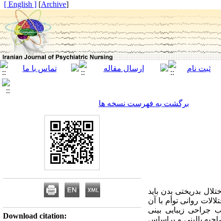
[ English ]
]
Archive
[
برگشت به فهرست نسخه ها
ربه می‌کنند. اختلال بدریختی بدن باید
لات روانی توأم با آن
. روش: در یک بررسی مقطعی- توصیفی، ابتدا 400 نفر داوطلب جراحی زیبایی بینی
Download citation:
ر دسترس از طریق مصاحبه بالینی و براساس