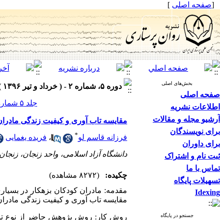
[
صفحه اصلی
]
بخش‌های اصلی
دوره ۵، شماره ۲ - ( خرداد و تیر ۱۳۹۶ )
صفحه اصلی
جلد ۵ شماره ۲ صفحات ۳۸-۳۲
اطلاعات نشریه
آرشیو مجله و مقالات
مقایسه تاب آوری و کیفیت زندگی مادران
برای نویسندگان
*
فرزانه قاسم لو
،
فریده یغمایی
برای داوران
دانشگاه آزاد اسلامی، واحد زنجان، زنجان،
ثبت نام و اشتراک
تماس با ما
چکیده:
(۸۲۷۲ مشاهده)
تسهیلات پایگاه
مقدمه: مادران کودکان بزهکار در بسیار
Idexing
مقایسه تاب آوری و کیفیت زندگی مادران کود
جستجو در پایگاه
روش کار: روش پژوهش حاضر از نوع توص