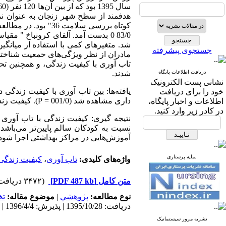
هدفمند از سظح شهر زنجان به عنوان نمو
شد. متغیرهای کمی با استفاده از میانگ
جستجوی پیشرفته
مادران از نظر ویژگی‌های حمعیت شناخت
تاب آوری با کیفیت زندگی، و همچنین تح
دریافت اطلاعات پایگاه
شدند.
نشانی پست الکترونیک
خود را برای دریافت
داری مشاهده شد (001/0 = P). کیفیت زندگی و تاب آوری در مادران با کودکان سالم بالاتر از مادران با کودکان بزهکار است.
اطلاعات و اخبار پایگاه،
در کادر زیر وارد کنید.
نتیجه گیری: کیفیت زندگی با تاب آوری
نسبت به کودکان سالم پایین‌تر می‌باشد
آموزش‌هایی در مراکز بهداشتی اجرا شود.
نمایه پرستاری
واژه‌های کلیدی:
تاب آوری
،
کیفیت زندگی
متن کامل
[PDF 487 kb]
(۳۴۷۲ دریافت)
نوع مطالعه:
پژوهشي
|
موضوع مقاله:
ت
دریافت: 1395/10/28 | پذیرش: 1396/4/4 | انتشار: 1396/4/4 | انتشار الکترونیک: 1396/4/4
نشریه مرور سیستماتیک