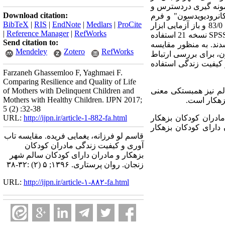
ران کودکان سالم) به صورت نمونه گیری دردسترس و
Download citation:
کانرودیویدسون" و فرم
BibTeX
|
RIS
|
EndNote
|
Medlars
|
ProCite
کوتاه بررسی سلامت 36" بود. در مطالعه حاضر پایایی " فرم کوتاه بررسی سلامت 36" به روش آلفای کرونباخ 83/0 و باز آزمایی ابزار
|
Reference Manager
|
RefWorks
83/0 0 بدست آمد. آلفای کرونباخ " مقیاس تاب آوری کانرودیویدسون" 89/0 بدست آمد. جهت تجزیه و تحلیل از SPSS نسخه 21 استفاده
Send citation to:
دند. به منظور مقایسه
Mendeley
Zotero
RefWorks
، برای بررسی ارتباط
 کیفیت زندگی استفاده
Farzaneh Ghassemloo F, Yaghmaei F.
Comparing Resilience and Quality of Life
نین در بین مادران کودکان سالم نیز همبستکی معنی
of Mothers with Delinquent Children and
Mothers with Healthy Children. IJPN 2017;
5 (2) :32-38
ادران کودکان بزهکار
http://ijpn.ir/article-1-882-fa.html
URL:
 دارای کودکان بزهکار
قاسم لو فرزانه، یغمایی فریده. مقایسه تاب
آوری و کیفیت زندگی مادران کودکان
بزهکار و مادران دارای کودکان سالم شهر
زنجان. روان پرستاری. ۱۳۹۶; ۵ (۲) :۳۲-۳۸
URL:
http://ijpn.ir/article-۱-۸۸۲-fa.html