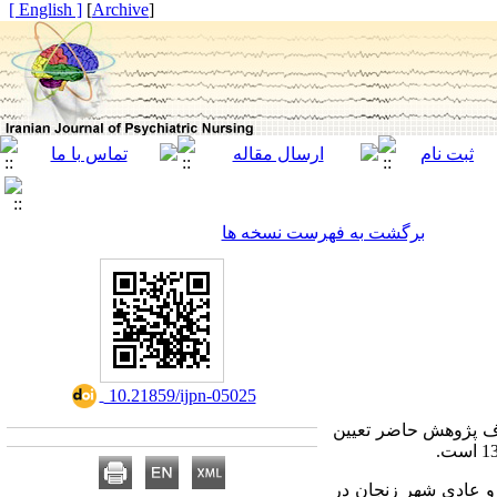
[ English ]
]
Archive
[
برگشت به فهرست نسخه ها
‎ 10.21859/ijpn-05025
هدف پژوهش حاضر تعیین
و عادی شهر زنجان در