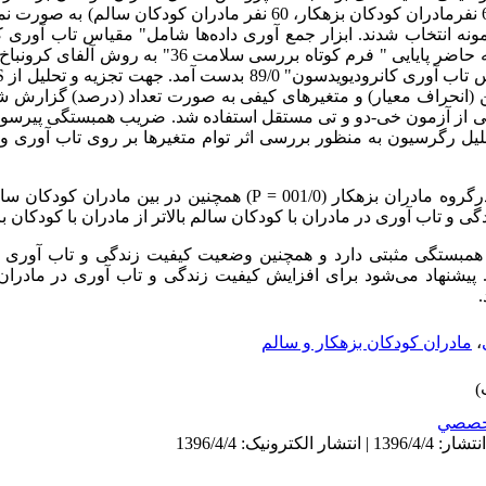
سال 1395 بود که از بین آن‌ها 120 نفر (60 نفرمادران کودکان بزهکار، 60 نفر ماد
نه انتخاب شدند. ابزار جمع آوری داده‌ها شامل" مقیاس تاب آوری 
ین (انحراف معیار) و متغیرهای کیفی به صورت تعداد (درصد) گزارش ش
ی از آزمون خی-دو و تی مستقل استفاده شد. ضریب همبستگی پیرسون
لیل رگرسیون به منظور بررسی اثر توام متغیرها بر روی تاب آوری و
یافته‌ها: بین تاب آوری با کیفیت زندگی درگروه مادران بزهکار (001/0 = P) همچ
 همبستگی مثبتی دارد و همچنین وضعیت کیفیت زندگی و تاب آوری م
. پیشنهاد می‌شود برای افزایش کیفیت زندگی و تاب آوری در مادران
،
مادران کودکان بزهکار و سالم
خصصي