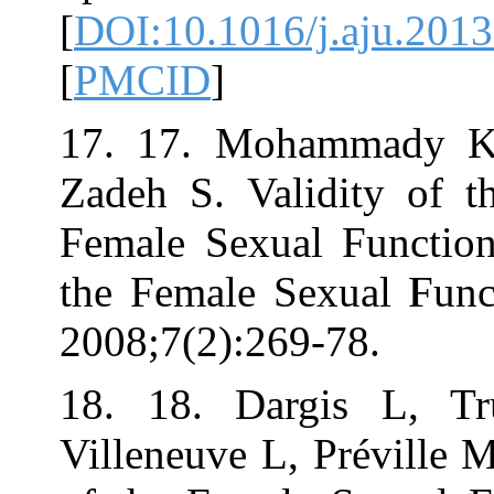
[
DOI:10.1016/j.
[
PMCID
]
17. 17. Moham
Zadeh S. Validi
Female Sexual 
the Female Sexu
2008;7(2):269-7
18. 18. Dargi
Villeneuve L, P