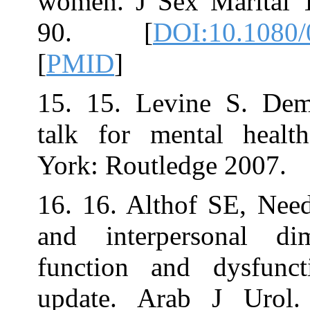
women. J Sex M
90. [
DOI:
[
PMID
]
15. 15. Levine
talk for menta
York: Routledge
16. 16. Althof 
and interpers
function and 
update. Arab J