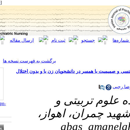
[ English ]
]
Archive
[
برگشت به فهرست نسخه ها
ر در دانشجویان زن با و بدون اختلال
ربیتی و
‎ 10.21859/ijpn-
05053
ران، اهواز
abas_