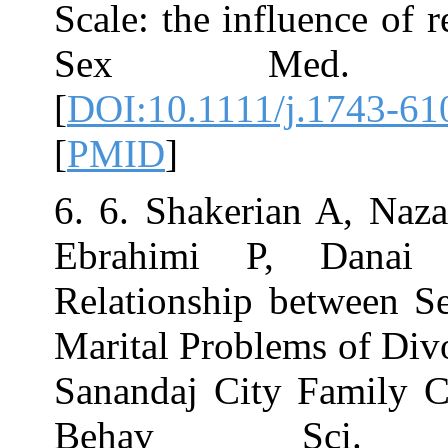
Scale: the influ
Sex Med. 
[
DOI:10.1111/j
[
PMID
]
6. 6. Shakeria
Ebrahimi P, 
Relationship be
Marital Problem
Sanandaj City F
Behav Sci