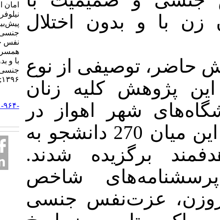
امان الهی عباس، رفاهی
نیلوفر، رجبی غلامرضا.
و بدون اختلال
پیش‌بینی اختلال کارکرد
جنسی براساس عزت
نفس جنسی و صمیمیت با
همسر در دانشجویان زن
توصیفی از نوع
با و بدون اختلال کارکرد
جنسی. روان پرستاری.
۱۳۹۶; ۵ (۵) :۱۸-۲۵
وهش کلیه زنان
URL:
 شهر اهواز در
http://ijpn.ir/article-۱-۹۶۴-
fa.html
سال 95-96 بود که از این میان 270 دانشجو به
برگزیده شدند
مه‌های شاخص
عزت‌نفس جنسی