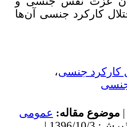
 نفس جنسی و
کرد جنسی آن‌ها
،
د جنسی
 مقاله
عمومى
دریافت: 1396/3/21 | پذیرش: 1396/10/3 |