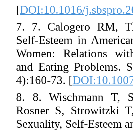
[
DOI:10.1016/j.
7. 7. Caloger
Self-Esteem in 
Women: Relatio
and Eating Pro
4):160-73. [
DOI
8. 8. Wischma
Rosner S, Strow
Sexuality, Self-