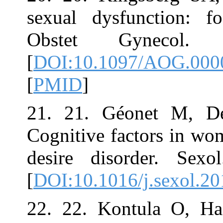
sexual dysfunc
Obstet Gynec
[
DOI:10.1097/
[
PMID
]
21. 21. Géone
Cognitive facto
desire disorde
[
DOI:10.1016/j.
22. 22. Kontul