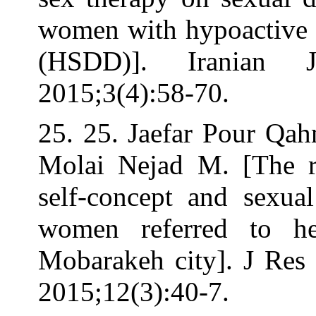
women with hypo
(HSDD)]. Ir
2015;3(4):58-70
25. 25. Jaefar
Molai Nejad M.
self-concept an
women referre
Mobarakeh city
2015;12(3):40-7