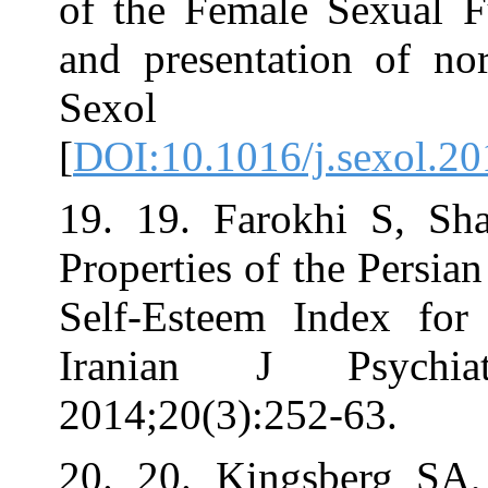
of the Female 
and presentati
Sexol 20
[
DOI:10.1016/j.
19. 19. Farokh
Properties of th
Self-Esteem I
Iranian J P
2014;20(3):252-
20. 20. Kings