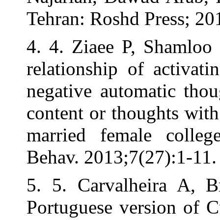
Tehran: Roshd P
4. 4. Ziaee P,
relationship of
negative autom
content or thoug
married female
Behav. 2013;7(2
5. 5. Carvalhe
Portuguese vers