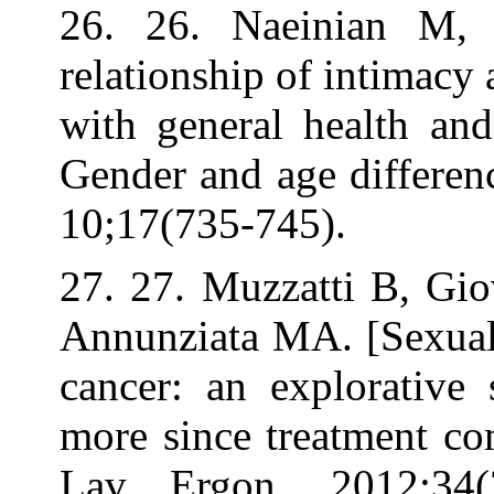
26. 26. Naein
relationship of 
with general he
Gender and age 
10;17(735-745).
27. 27. Muzzatt
Annunziata MA. 
cancer: an expl
more since trea
Lav Ergon. 2