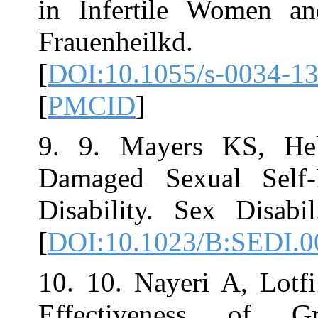
in Infertile W
Frauenheilk
[
DOI:10.1055/s
[
PMCID
]
9. 9. Mayers 
Damaged Sexua
Disability. Sex
[
DOI:10.1023/B
10. 10. Nayeri
Effectivene