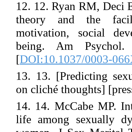
12. 12. Ryan RM
theory and the
motivation, so
being. Am Psy
[
DOI:10.1037/0
13. 13. [Predic
on cliché though
14. 14. McCabe
life among sex