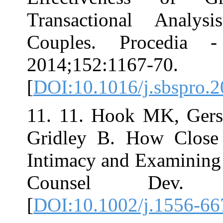
Transactional
Couples. Pr
2014;152:1167-
[
DOI:10.1016/j.
11. 11. Hook M
Gridley B. Ho
Intimacy and Ex
Counsel De
[
DOI:10.1002/j