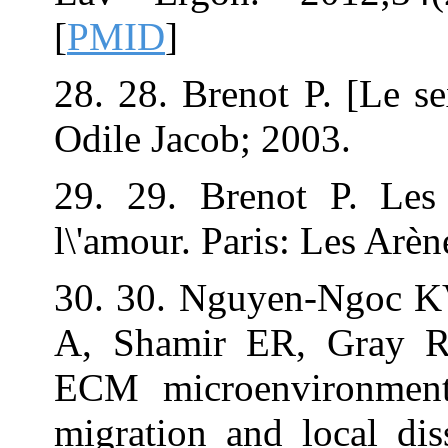
[
PMID
]
28. 28. Brenot P
Odile Jacob; 20
29. 29. Brenot
l\'amour. Paris:
30. 30. Nguyen
A, Shamir ER,
ECM microenvir
migration and l