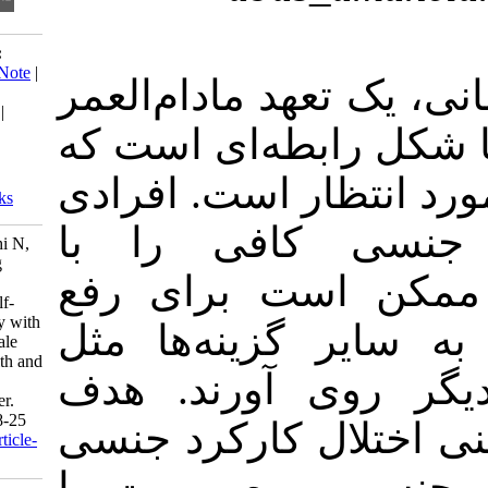
Download citation:
BibTeX
|
RIS
|
EndNote
|
عهد مادام‌العمر
Medlars
|
ProCite
|
Reference Manager
|
ابطه‌ای است که
RefWorks
Send citation to:
Mendeley
ار است. افرادی
Zotero
RefWorks
کافی را با
Amanelahi A, Refahi N,
Rajabi G. Predicting
است برای رفع
Sexual Dysfunction
Based on Sexual Self-
Esteem and Intimacy with
 گزینه‌ها مثل
Spouse among Female
College Students with and
 آورند. هدف
without Sexual
Dysfunction Disorder.
IJPN 2017; 5 (5) :18-25
ل کارکرد جنسی
URL:
http://ijpn.ir/article-
1-964-fa.html
و صمیمیت با