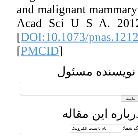
and malignant m
Acad Sci U S 
[
DOI:10.1073/p
[
PMCID
]
ه مسئول
 مقاله