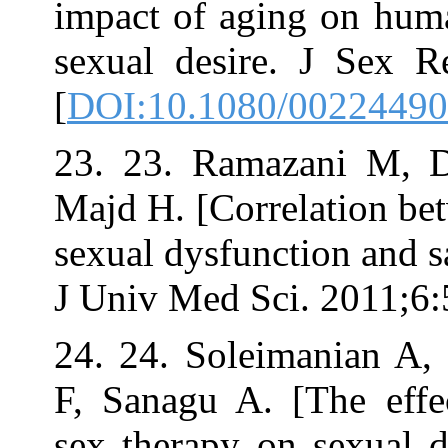
impact of aging
sexual desire. 
[
DOI:10.1080/
23. 23. Ramaza
Majd H. [Correl
sexual dysfuncti
J Univ Med Sci.
24. 24. Soleim
F, Sanagu A. [T
sex therapy on 