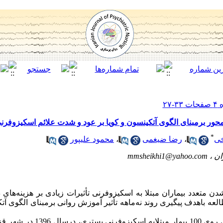
 محور برمبنای الگوی آتکینسون و کویا بر عود و شدت علائم اسکیزوفرن
*
محمود علیپور
،
رضا ضیغمی
،
خی
mmsheikhi1@yahoo.com
یران
متعدد بیماران مبتلا به اسکیزوفرنی تأثیرات زیادی بر هزینه‌های در
لعه باهدف پیگیری روند نه‌ماهه تأثیر آموزش روانی برمبنای الگوی آتک
روش کار: این مطالعه از نوع نیمه تجربی ر