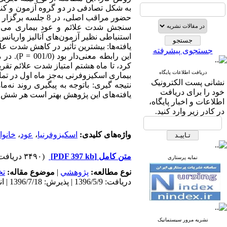
استنباطی نظیر آزمون‌های آنالیز وار، Chi-Square، آزمون t زوجی و مستقل تجزیه‌وتحلیل شدند.
جستجوی پیشرفته
در ماه ش
دریافت اطلاعات پایگاه
بیماری اسکیزوفرنی به‌جز ماه اول در ت.
نشانی پست الکترونیک
نتیجه گیری: باتوجه به پیگیری روند نه‌
خود را برای دریافت
یافته‌های این پژوهش بهتر است هر شش .
اطلاعات و اخبار پایگاه،
در کادر زیر وارد کنید.
خانوا
،
عود
،
اسکیزوفرنیا
واژه‌های کلیدی:
(۳۴۹۰ دریافت)
[PDF 397 kb]
متن کامل
نمایه پرستاری
ت
موضوع مقاله:
|
پژوهشي
نوع مطالعه:
دریافت: 1396/5/9 | پذیرش: 1396/7/18 | انتشار: 1396/7/18 | انتشار الکترونیک: 1396/7/18
نشریه مرور سیستماتیک