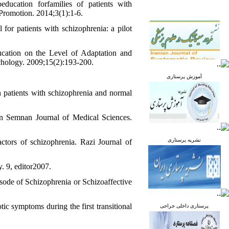
ducation forfamilies of patients with
h Promotion. 2014;3(1):1-6.
for patients with schizophrenia: a pilot
cation on the Level of Adaptation and
chology. 2009;15(2):193-200.
آموزش پرستاری
n patients with schizophrenia and normal
 Semnan Journal of Medical Sciences.
نشریه پرستاری
actors of schizophrenia. Razi Journal of
. 9, editor2007.
ode of Schizophrenia or Schizoaffective
tic symptoms during the first transitional
پرستاری داخلی جراحی