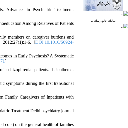
. Advances in Psychiatric Treatment.
سامانه جامع رسانه ها
hoeducation Among Relatives of Patients
]
amily members on caregiver burdens and
. 2012;27(1):1-6. [
DOI:10.1016/S0924-
comes in Early Psychosis? A Systematic
371
]
 schizophrenia patients. Psicothema.
tic symptoms during the first transitional
n Family Caregivers of Inpatients with
atric Treatment Delhi psychiatry journal
l coia) on the general health of families