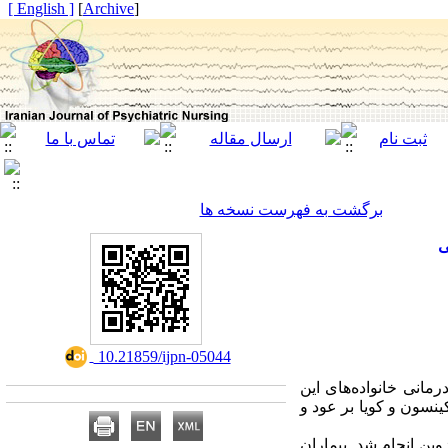
[ English ]
]
Archive
[
برگشت به فهرست نسخه ها
ی
‎ 10.21859/ijpn-05044
مانی خانواده‌های این
ینسون و کویا بر عود و
وی 100 بیمار مبتلابه اسکیزوفرنی بستری، درسال 1396 در شهر قزوین انجام شد. بیماران