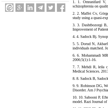
1. 1. Omranifard V, 
schizophrenia on qualit
2. 2. Maffei Cv, Görge
study using a quasi-ex
3. 3. Dashtbozorgi B
Improvement of Patient
4. 4. Sadock Bj. Synops
5. 5. Dorud N, Akbarfa
individuals matched. J
6. 6. Mohammadi MR, 
2006;5(1):1-16.
7. 7. Mehdi R, leila c
Medical Sciences. 2013
8. 8. Sadock B, Sadock
9. 9. Robinson DG, Woe
Disorder. Am J Psychia
10. 10. Sabooni P, Efte
model. Razi Journal of