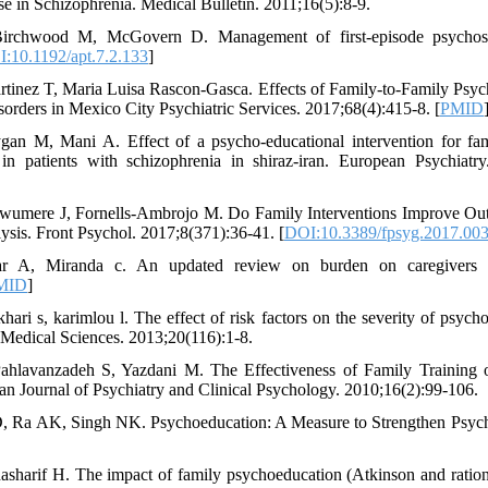
e in Schizophrenia. Medical Bulletin. 2011;16(5):8-9.
irchwood M, McGovern D. Management of first-episode psychosis
:10.1192/apt.7.2.133
]
tinez T, Maria Luisa Rascon-Gasca. Effects of Family-to-Family Psyc
orders in Mexico City Psychiatric Services. 2017;68(4):415-8. [
PMID
ygan M, Mani A. Effect of a psycho-educational intervention for f
in patients with schizophrenia in shiraz-iran. European Psychiatry
wumere J, Fornells-Ambrojo M. Do Family Interventions Improve Out
sis. Front Psychol. 2017;8(371):36-41. [
DOI:10.3389/fpsyg.2017.00
ar A, Miranda c. An updated review on burden on caregivers of
MID
]
khari s, karimlou l. The effect of risk factors on the severity of psycho
 Medical Sciences. 2013;20(116):1-8.
ahlavanzadeh S, Yazdani M. The Effectiveness of Family Training o
ian Journal of Psychiatry and Clinical Psychology. 2010;16(2):99-106.
D, Ra AK, Singh NK. Psychoeducation: A Measure to Strengthen Psychi
hasharif H. The impact of family psychoeducation (Atkinson and rationa