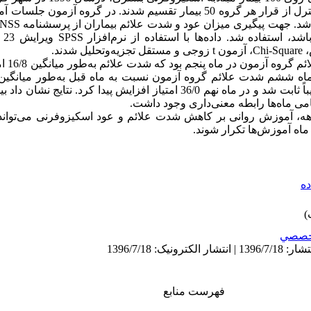
به شکل تصادفی در دو گروه آزمون و کنترل از قرار هر گروه 50 بیمار تقسیم شدند. در گ
ویرای
یانس
یافته‌ها:
ا = P). شم شدت علائم گروه آزمون نسبت به ماه قبل به‌طور میانگین یک امتیاز افزایش پیدا
کرد، تا ماه هشتم امتیاز شدت علائم تقریباً ثابت شد و در ماه نهم 36/0 امتیاز افزایش 
مامی ماه‌ها رابطه معنی‌داری وجود داشت
ماهه، آموزش روانی بر کاهش شدت علائم و عود اسکیزوفرنی می‌تواند م
ماه آموزش‌ها تکرار شوند
ده
خصصي
فهرست منابع