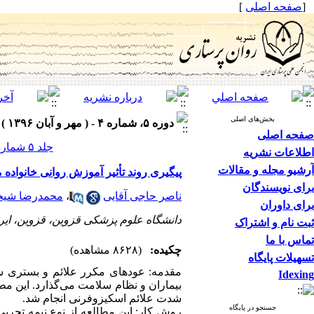
]
صفحه اصلی
[
بخش‌های اصلی
دوره ۵، شماره ۴ - ( مهر و آبان ۱۳۹۶ )
صفحه اصلی
جلد ۵ شماره ۴ صفحات ۳۳-۲۷
اطلاعات نشریه
آرشیو مجله و مقالات
پیگیری روند تأثیر آموزش روانی خانواده
برای نویسندگان
محمدرضا شی
،
ناصر حاجی آقایی
برای داوران
دانشگاه علوم پزشکی قزوین، قزوین، ا ،
ثبت نام و اشتراک
تماس با ما
چکیده:
(۸۶۲۸ مشاهده)
تسهیلات پایگاه
مقدمه: عودهای مکرر علائم و بستری شدن 
Idexing
بیماران و نظام سلامت می‌گذارد. این مطا
شدت علائم اسکیزوفرنی انجام شد.
جستجو در پایگاه