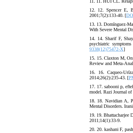
11. 11. HUI CL. Relaps
12. 12. Spencer E, B
2001;7(2):133-40. [
DOI
13. 13. Domínguez-Mar
With Severe Mental Dis
14. 14. Sharif F, Sha
psychiatric symptoms 
9338(12)75472-X
]
15. 15. Claxton M, On
Review and Meta-Analy
16. 16. Caqueo-Uríz
2014;26(2):235-43. [
P
17. 17. sabooni p, efte
model. Razi Journal of
18. 18. Navidian A, P
Mental Disorders. Iran
19. 19. Bhattacharjee 
2011;14(1):33-9.
20. 20. kashani F, pas