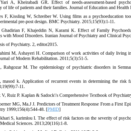
Yari A, Kheirabadi GR. Effect of needs‑assessment‑based psychoe
y of life of patients and their families. Journal of Education and Healt
s F, Kissling W, Schreiber W. Using films as a psychoeducation tool 
perimental pre-post design. BMC Psychiatry. 2015;15(93):1-11.
, Ghadirian F, Khajeddin N, Karami K. Effect of Family Psychoedu
s with Mood Disorders. Iranian Journal of Psychiatry and Clinical Psy
is of Psychiatry. 2, editor2015.
himi M, Ashayeri H. Comparison of work activities of daily living i
ournal of Modern Rehabilitation. 2011;5(3):51-5.
Rahgozar M. The epidemiology of psychiatric disorders in Semnan
, masod k. Application of recurrent events in determining the risk f
;19(99):7-11.
 V, Ruiz P. Kaplan & Sadock\'s Comprehensive Textbook of Psychiatry
rner MG, Ma.J J. Predictors of Treatment Response From a First Epis
try 1999;156(4):544-48. [
PMID
]
khari S, karimlou I. The effect of risk factors on the severity of psycho
 Medical Sciences. 2013;20(116):1-8.