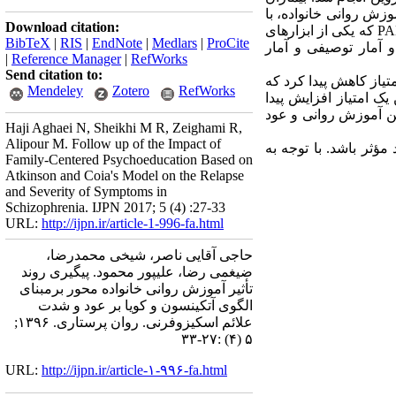
روه آزمون جلسات آموزش روانی خانواده، با
Download citation:
حضور مراقب اصلی، در 8 جلسه برگزار شد. جهت پیگیری میزان عود و شدت علائم بیماران از پرسشنامه PANSS که یکی از ابزارهای
BibTeX
|
RIS
|
EndNote
|
Medlars
|
ProCite
سنجش شدت علائم و عود بیماری می‌باشد، استفاده شد. داده‌ها با استفاده از نرم‌افزار SPSS ش 23 و آمار توصیفی و آمار
|
Reference Manager
|
RefWorks
Send citation to:
 بیشترین تأثیر در کاهش شدت علائم گروه آزمون در ماه پنجم بود که شدت علائم به‌طور میانگین 16/8 امتیاز کاهش پیدا کرد که
Mendeley
Zotero
RefWorks
ین رابطه معنی‌دار بود (001/0
پیدا کرد. نتایج نشان داد بین آموزش روانی و عود
Haji Aghaei N, Sheikhi M R, Zeighami R,
Alipour M. Follow up of the Impact of
ؤثر باشد. با توجه به
Family-Centered Psychoeducation Based on
Atkinson and Coia's Model on the Relapse
and Severity of Symptoms in
Schizophrenia. IJPN 2017; 5 (4) :27-33
URL:
http://ijpn.ir/article-1-996-fa.html
حاجی آقایی ناصر، شیخی محمدرضا،
ضیغمی رضا، علیپور محمود. پیگیری روند
تأثیر آموزش روانی خانواده محور برمبنای
الگوی آتکینسون و کویا بر عود و شدت
علائم اسکیزوفرنی. روان پرستاری. ۱۳۹۶;
۵ (۴) :۲۷-۳۳
URL:
http://ijpn.ir/article-۱-۹۹۶-fa.html