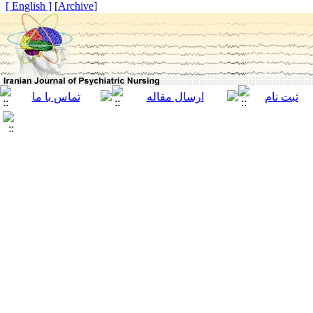
[ English ]
]
Archive
[