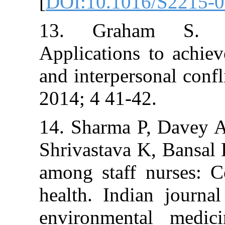
[
DOI:10.1016/
13. Graham 
Applications to
and interperson
2014; 4 41-42.
14. Sharma P, 
Shrivastava K, 
among staff nur
health. Indian
environmental