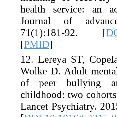
health service
Journal of 
71(1):181-9
[
PMID
]
12. Lereya ST,
Wolke D. Adult
of peer bull
childhood: two 
Lancet Psychiat