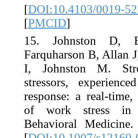
[
DOI:10.4103/
[
PMCID
]
15. Johnsto
Farquharson B, 
I, Johnston M
stressors, exp
response: a real
of work stre
Behavioral Med
[
DOI:10.1007/