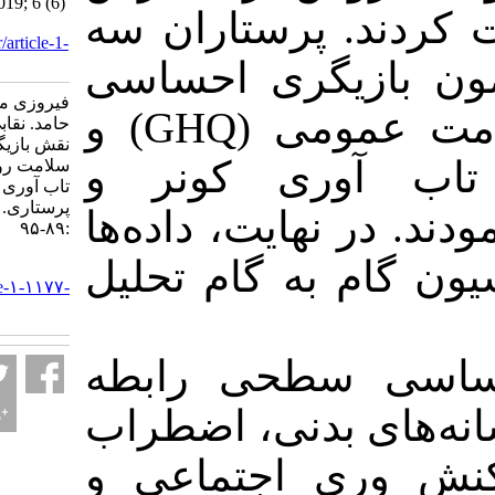
of nurses. IJPN 2019; 6 (6)
 پرستاران سه
:89-95
URL:
http://ijpn.ir/article-1-
1177-fa.html
یگری احساسی
فیروزی منیژه، شکوری
زاف، پرسشنامه سلامت عمومی (GHQ) و
حامد. نقابی بر عواطف:
نقش بازیگری احساسی بر
وری کونر و
سلامت روان شناختی و
تاب آوری پرستاران. روان
پرستاری. ۱۳۹۷; ۶ (۶)
 نهایت، داده‌ها
:۸۹-۹۵
 به گام تحلیل
URL:
http://ijpn.ir/article-۱-۱۱۷۷-
fa.html
ی سطحی رابطه
ی بدنی، اضطراب
ی اجتماعی و