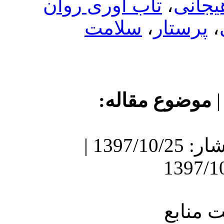
تاب آوری روان
سلامت
،
ر
ع مقاله
دریافت: 1397/2/4 | انتشار: 1397/10/25 |