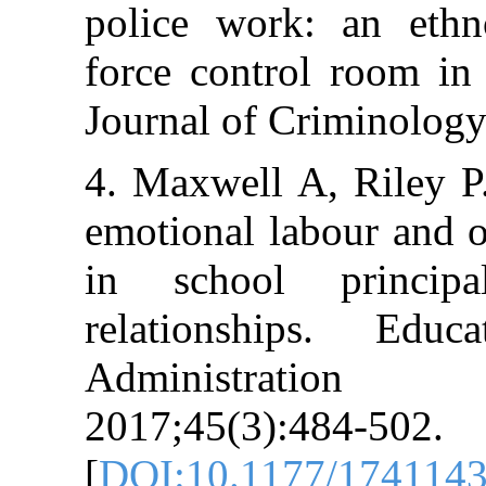
police work: 
force control 
Journal of Crim
4. Maxwell A, 
emotional labo
in school pr
relationships
Administr
2017;45(3):484
[
DOI:10.1177/