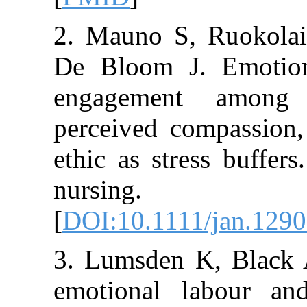
2. Mauno S, R
De Bloom J. E
engagement 
perceived comp
ethic as stress
nursing. 
[
DOI:10.1111/j
3. Lumsden K, 
emotional lab