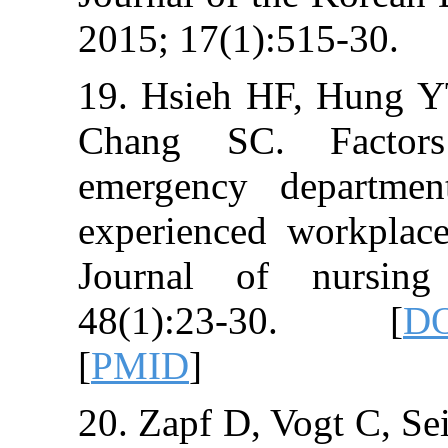
2015; 17(1):51
19. Hsieh HF,
Chang SC. F
emergency de
experienced wo
Journal of nu
48(1):23-3
[
PMID
]
20. Zapf D, Vogt