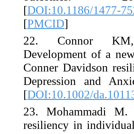
[
DOI:10.1186/
[
PMCID
]
22. Conno
Development of
Conner Davidso
Depression an
[
DOI:10.1002/d
23. Mohammadi
resiliency in in