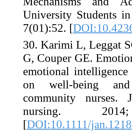
Mechanisms a
University Stud
7(01):52. [
DOI:
30. Karimi L, L
G, Couper GE. E
emotional intel
on well‐bei
community nur
nursing. 
[
DOI:10.1111/j