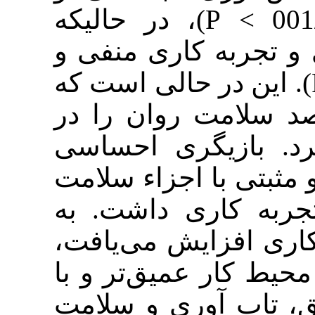
افسردگی داشت (001/0 > P)، در حالیکه
به کاری منفی و
معنادار شد (001/0 > P). ست که
رصد سلامت روان را در
ازیگری احساسی
با اجزاء سلامت
اری داشت. به
فزایش می‌یافت
 عمیق‌تر و با
 آوری و سلامت