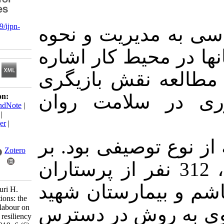
‎ 10.21859/ijpn-
مدیریت و نحوه
060611
محیط کار اشاره
ه نقش بازیگری
سلامت روان
Download citation:
BibTeX
|
RIS
|
EndNote
|
Medlars
|
ProCite
|
Reference Manager
|
RefWorks
توصیفی بود. بر
Send citation to:
Mendeley
Zotero
 جدول مورگان، 312 نفر از پرستاران
RefWorks
یمارستان شهید
Firoozi M, Shakouri H.
Mask on the emotions: the
role of emotional labour on
روش در دسترس
mental health and resiliency