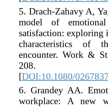
5. Drach-Zahavy
model of emo
satisfaction: ex
characteristi
encounter. Wor
208.
[
DOI:10.1080/
6. Grandey AA.
workplace: A 