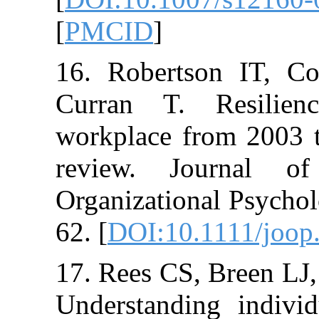
[
PMCID
]
16. Robertson
Curran T. Re
workplace from
review. Jour
Organizational 
62. [
DOI:10.11
17. Rees CS, B
Understanding 