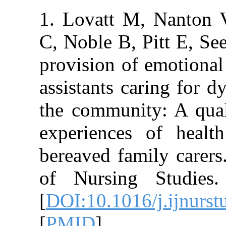
1. Lovatt M, N
C, Noble B, Pi
provision of em
assistants carin
the community: 
experiences of
bereaved family
of Nursing St
[
DOI:10.1016/j.
[
PMID
]