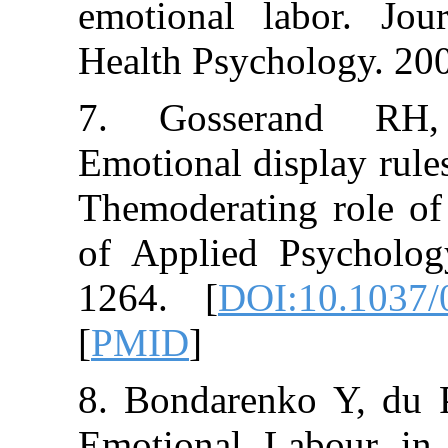
emotional labo
Health Psycholo
7. Gosseran
Emotional displ
Themoderating 
of Applied Psy
1264. [
DOI:10
[
PMID
]
8. Bondarenko 
Emotional Lab