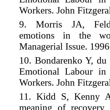
Workers. John F
9. Morris J
emotions in t
Managerial Issu
10. Bondarenko
Emotional Lab
Workers. John F
11. Kidd S, K
meaning of rec