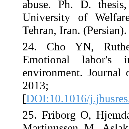
abuse. Ph. D. 
University of 
Tehran, Iran. (P
24. Cho YN,
Emotional la
environment. J
2013; 6
[
DOI:10.1016/j.
25. Friborg O,
Martinussen M