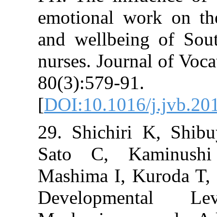
emotional work
and wellbeing 
nurses. Journal
80(3):579-91.
[
DOI:10.1016/j
29. Shichiri 
Sato C, Kam
Mashima I, Kur
Developmen