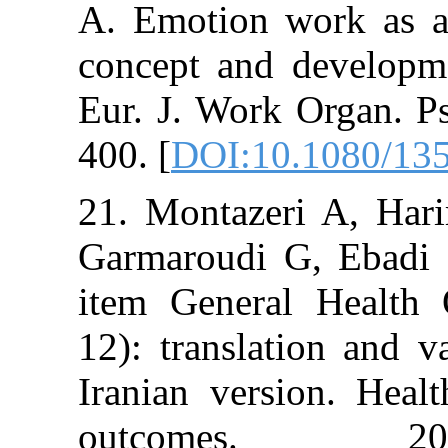
A. Emotion wor
concept and de
Eur. J. Work O
400. [
DOI:10.1
21. Montazeri 
Garmaroudi G,
item General 
12): translatio
Iranian version
outcomes