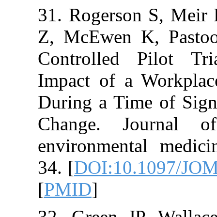
31. Rogerson S
Z, McEwen K, 
Controlled Pil
Impact of a Wo
During a Time o
Change. Jour
environmental 
34. [
DOI:10.10
[
PMID
]
32. Green JP,