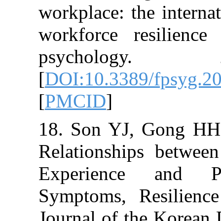
workplace: the 
workforce resi
psycholo
[
DOI:10.3389/f
[
PMCID
]
18. Son YJ, G
Relationships 
Experience a
Symptoms, Resi
Journal of the 