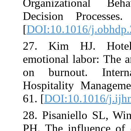
Organizatio
Decision Proc
[
DOI:10.1016/j
27. Kim HJ. 
emotional labor
on burnout. 
Hospitality Ma
61. [
DOI:10.101
28. Pisaniello
PH. The influe