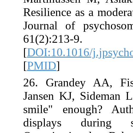
Resilience as a
Journal of psy
61(2):213-9.
[
DOI:10.1016/j
[
PMID
]
26. Grandey 
Jansen KJ, Sid
smile" enough
displays dur