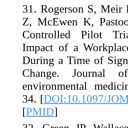
31. Rogerson S
Z, McEwen K, 
Controlled Pil
Impact of a Wo
During a Time o
Change. Jour
environmental 
34. [
DOI:10.10
[
PMID
]
32. Green JP,