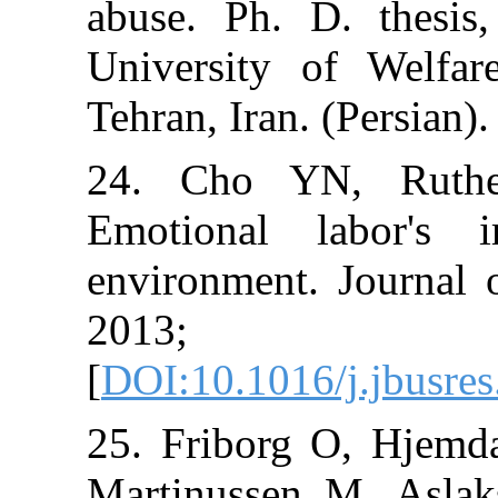
abuse. Ph. D. 
University of 
Tehran, Iran. (P
24. Cho YN,
Emotional la
environment. J
2013; 6
[
DOI:10.1016/j.
25. Friborg O,
Martinussen M