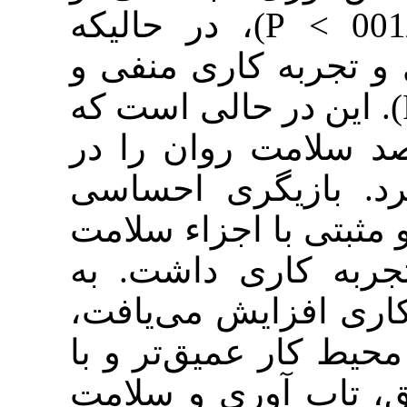
افسردگی داشت (001/0 > P)، در حالیکه
به کاری منفی و
معنادار شد (001/0 > P). ست که
رصد سلامت روان را در
ازیگری احساسی
با اجزاء سلامت
اری داشت. به
فزایش می‌یافت
 عمیق‌تر و با
 آوری و سلامت