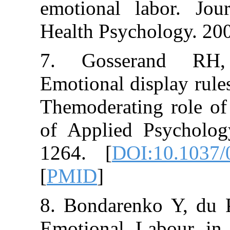
emotional labo
Health Psycholo
7. Gosseran
Emotional displ
Themoderating 
of Applied Psy
1264. [
DOI:10
[
PMID
]
8. Bondarenko 
Emotional Lab