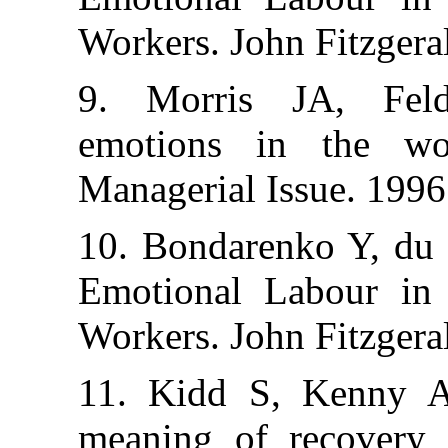
Workers. John F
9. Morris J
emotions in t
Managerial Issu
10. Bondarenko
Emotional Lab
Workers. John F
11. Kidd S, K
meaning of rec