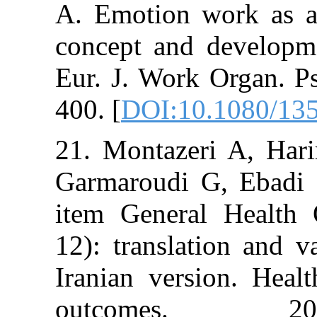
A. Emotion wor
concept and de
Eur. J. Work O
400. [
DOI:10.1
21. Montazeri 
Garmaroudi G,
item General 
12): translatio
Iranian version
outcomes