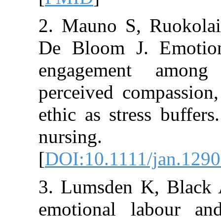
2. Mauno S, R
De Bloom J. E
engagement 
perceived comp
ethic as stress
nursing. 
[
DOI:10.1111/j
3. Lumsden K, 
emotional lab