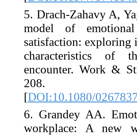
5. Drach-Zahavy
model of emo
satisfaction: ex
characteristi
encounter. Wor
208.
[
DOI:10.1080/
6. Grandey AA.
workplace: A 