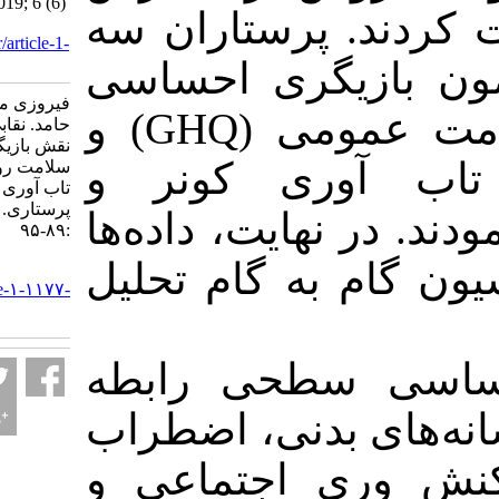
of nurses. IJPN 2019; 6 (6)
 پرستاران سه
:89-95
URL:
http://ijpn.ir/article-1-
1177-fa.html
یگری احساسی
فیروزی منیژه، شکوری
زاف، پرسشنامه سلامت عمومی (GHQ) و
حامد. نقابی بر عواطف:
نقش بازیگری احساسی بر
وری کونر و
سلامت روان شناختی و
تاب آوری پرستاران. روان
پرستاری. ۱۳۹۷; ۶ (۶)
 نهایت، داده‌ها
:۸۹-۹۵
 به گام تحلیل
URL:
http://ijpn.ir/article-۱-۱۱۷۷-
fa.html
ی سطحی رابطه
ی بدنی، اضطراب
ی اجتماعی و