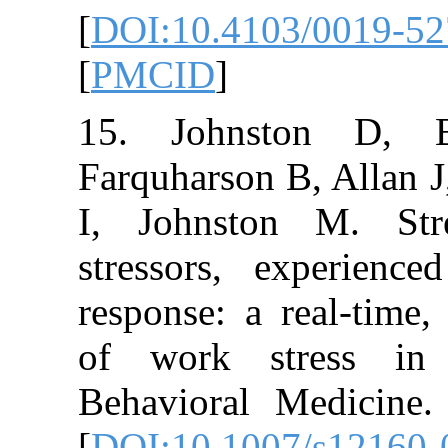
[
DOI:10.4103/
[
PMCID
]
15. Johnsto
Farquharson B, 
I, Johnston M
stressors, exp
response: a real
of work stre
Behavioral Med
[
DOI:10.1007/