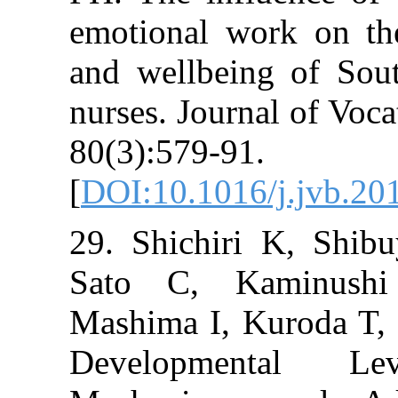
emotional work
and wellbeing 
nurses. Journal
80(3):579-91.
[
DOI:10.1016/j
29. Shichiri 
Sato C, Kam
Mashima I, Kur
Developmen