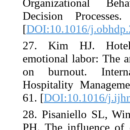
Organizatio
Decision Proc
[
DOI:10.1016/j
27. Kim HJ. 
emotional labor
on burnout. 
Hospitality Ma
61. [
DOI:10.101
28. Pisaniello
PH. The influe