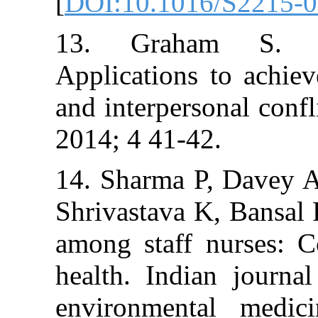
[
DOI:10.1016/
13. Graham 
Applications to
and interperson
2014; 4 41-42.
14. Sharma P, 
Shrivastava K, 
among staff nur
health. Indian
environmental