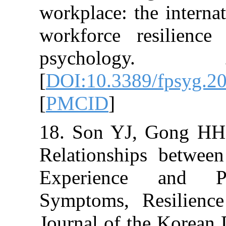
workplace: the 
workforce resi
psycholo
[
DOI:10.3389/f
[
PMCID
]
18. Son YJ, G
Relationships 
Experience a
Symptoms, Resi
Journal of the 