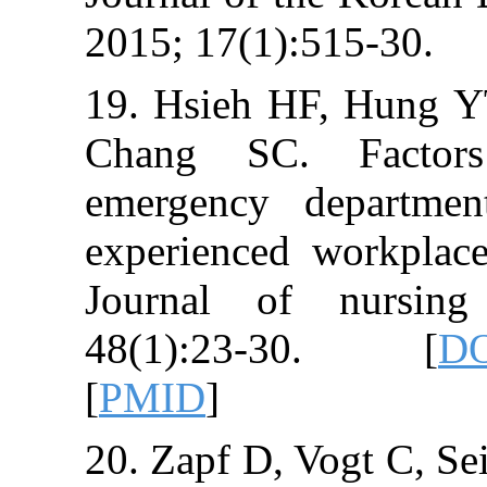
2015; 17(1):51
19. Hsieh HF,
Chang SC. F
emergency de
experienced wo
Journal of nu
48(1):23-3
[
PMID
]
20. Zapf D, Vogt