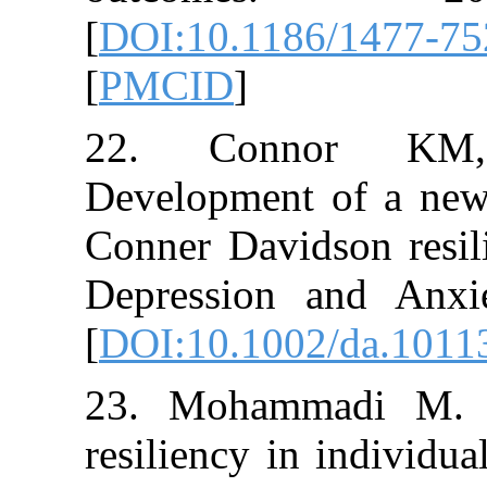
[
DOI:10.1186/
[
PMCID
]
22. Conno
Development of
Conner Davidso
Depression an
[
DOI:10.1002/d
23. Mohammadi
resiliency in in