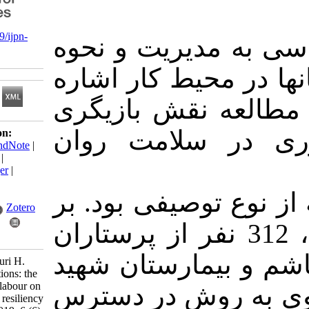
‎ 10.21859/ijpn-
مدیریت و نحوه
060611
محیط کار اشاره
ه نقش بازیگری
سلامت روان
Download citation:
BibTeX
|
RIS
|
EndNote
|
Medlars
|
ProCite
|
Reference Manager
|
RefWorks
توصیفی بود. بر
Send citation to:
Mendeley
Zotero
 جدول مورگان، 312 نفر از پرستاران
RefWorks
یمارستان شهید
Firoozi M, Shakouri H.
Mask on the emotions: the
role of emotional labour on
روش در دسترس
mental health and resiliency