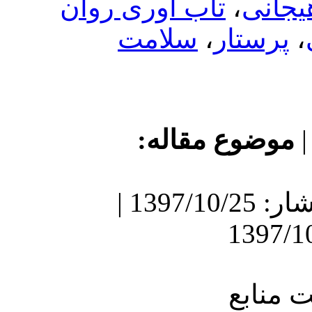
تاب آوری روان
سلامت
،
ر
ع مقاله
دریافت: 1397/2/4 | انتشار: 1397/10/25 |