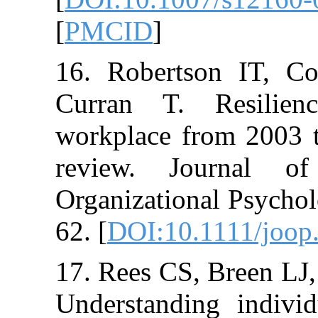
[
PMCID
]
16. Robertson
Curran T. Re
workplace from
review. Jour
Organizational 
62. [
DOI:10.11
17. Rees CS, B
Understanding 