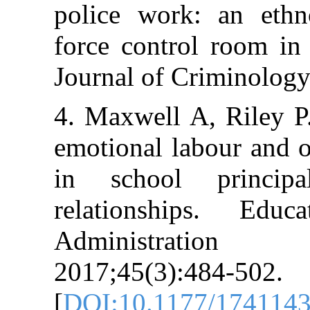
police work: 
force control 
Journal of Crim
4. Maxwell A, 
emotional labo
in school pr
relationships
Administr
2017;45(3):484
[
DOI:10.1177/