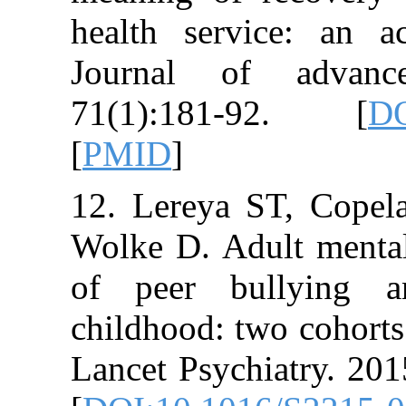
health service
Journal of 
71(1):181-9
[
PMID
]
12. Lereya ST,
Wolke D. Adult
of peer bull
childhood: two 
Lancet Psychiat