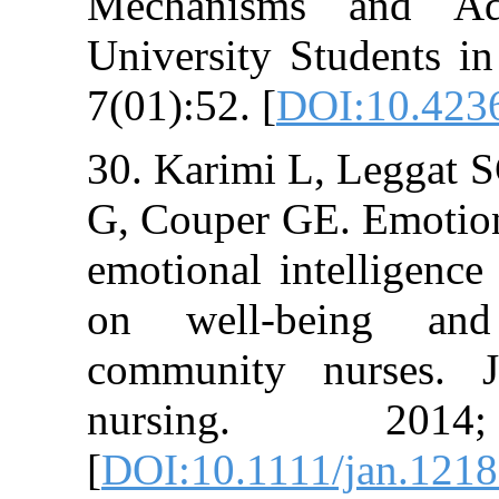
Mechanisms a
University Stud
7(01):52. [
DOI:
30. Karimi L, L
G, Couper GE. E
emotional intel
on well‐bei
community nur
nursing. 
[
DOI:10.1111/j