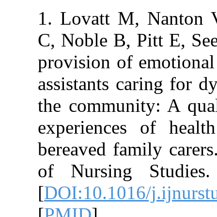
1. Lovatt M, N
C, Noble B, Pi
provision of em
assistants carin
the community: 
experiences of
bereaved family
of Nursing St
[
DOI:10.1016/j.
[
PMID
]