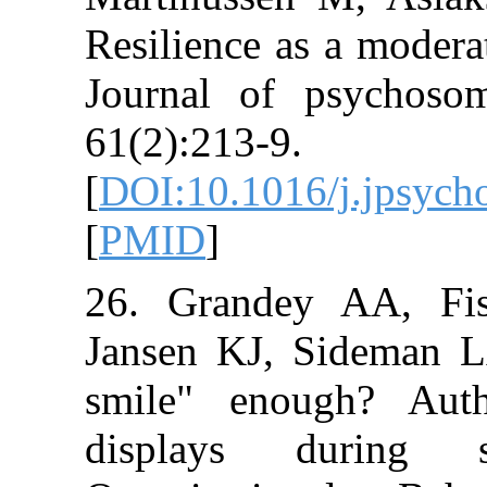
Resilience as a
Journal of psy
61(2):213-9.
[
DOI:10.1016/j
[
PMID
]
26. Grandey 
Jansen KJ, Sid
smile" enough
displays dur