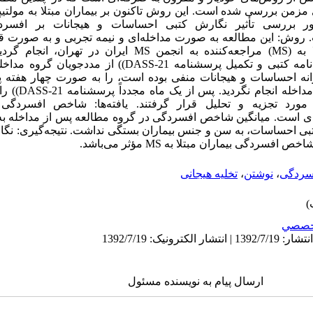
 مزمن بررسی شده است. این روش تاکنون بر بیماران مبتلا به مولتی
بررسی تأثیر نگارش کتبی احساسات و هیجانات بر افسردگی 
روش: این مطالعه به صورت مداخله‌ای و نیمه تجربی و به صورت ق
(1389) برروی 80 نفر از بیماران مبتلا به (MS) مراجعه‌کننده به انجمن 
مولتیپل‌اسکلروزیس پس از اخذ رضایت‌نامه کتبی و تکمیل پرسشنامه 
انه احساسات و هیجانات منفی بوده است، را به صورت چهار هفته
ساعت بنویسند و برای
طلاعات پرسشنامه‌ها با SPSS v.16 مورد تجزیه و تحلیل قرار گرفتند. یافته‌ها: شاخص ا
ادی است. میانگین شاخص افسردگی در گروه مطالعه پس از مداخله ب
ر بخشی نگارش کتبی احساسات، به سن و جنس بیماران بستگی نداشت. نتیجه‌گیر
گی بیماران مبتلا به MS مؤثر می‌باشد.
سردگی
،
نوشتن
،
تخلیه هیجانی
خصصي
ارسال پیام به نویسنده مسئول