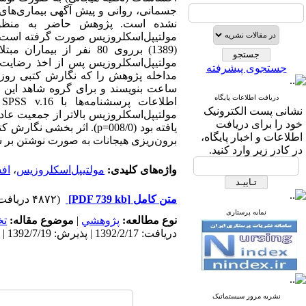
جسمانی، روانی و پیش آگهی بیماری‌های
نشده است. پژوهش حاضر به منظور 
مولتیپل‌اسکلروزیس صورت گرفته است. 
جستجوی پیشرفته
مداخله پژوهش را که نگارش کتبی روز
دریافت اطلاعات پایگاه
ا
نشانی پست الکترونیک
مولتیپل‌اسکلروزیس بالاتر از جمعیت ع
خود را برای دریافت
یافته بود (008/0=p). اث
اطلاعات و اخبار پایگاه،
برون‌ریزی هیجانات به صورت نوشتن بر شاخص افسرد
در کادر زیر وارد کنید.
واژه‌های کلیدی:
مولتیپل‌اسکلروزیس
،
اف
متن کامل
[PDF 739 kb]
(۴۸۷۲ دریافت)
نمایه پرستاری
نوع مطالعه:
پژوهشي
|
موضوع مقاله:
ت
دریافت: 1392/2/17 | پذیرش: 1392/7/19 | انتشار: 1392/7/19 | انتشار الکترونیک: 1392/7/19
نشریه مرور سیستماتیک