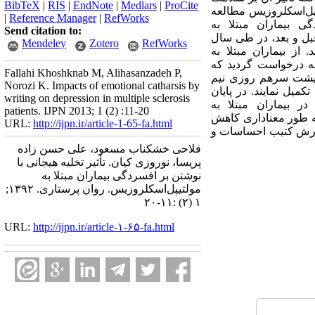
BibTeX
|
RIS
|
EndNote
|
Medlars
|
ProCite
پل‌اسکلروزیس مطالعه
|
Reference Manager
|
RefWorks
بیماران مبتلا به
Send citation to:
بل و بعد، در طی سال
Mendeley
Zotero
RefWorks
MS ایران در تهران، انجام گردید. از بیماران مبتلا به
DASS-21)) از مددجویان گروه مداخله درخواست گردید که
Fallahi Khoshknab M, Alihasanzadeh P,
 پشت سرهم روزی نیم
Norozi K. Impacts of emotional catharsis by
 گروه شاهد این مداخله انجام نگردید. پس از یک ماه مجدداً پرسشنامه DASS-21)) را تکمیل نمایند. در پایان
writing on depression in multiple sclerosis
فسردگی در بیماران مبتلا به
patients. IJPN 2013; 1 (2) :11-20
ه طور معناداری کاهش
URL:
http://ijpn.ir/article-1-65-fa.html
ی: نگارش کتیب احساسات و
فلاحی خشکناب مسعود، علی حسن زاده
پریسا، نوروزی کیان. تأثیر تخلیه هیجانی با
نوشتن بر افسردگی بیماران مبتلا به
مولتیپل‌اسکلروزیس. روان پرستاری. ۱۳۹۲;
۱ (۲) :۱۱-۲۰
URL:
http://ijpn.ir/article-۱-۶۵-fa.html