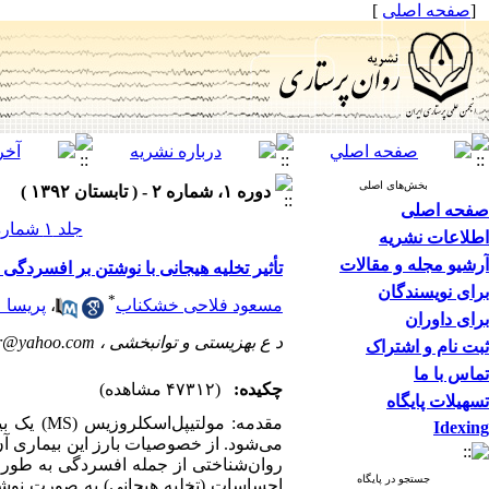
[
صفحه اصلی
]
بخش‌های اصلی
دوره ۱، شماره ۲ - ( تابستان ۱۳۹۲ )
صفحه اصلی
جلد ۱ شماره ۲ صفحات ۲۰-۱۱
اطلاعات نشریه
آرشیو مجله و مقالات
تأثیر تخلیه هیجانی با نوشتن بر افسردگی 
برای نویسندگان
*
مسعود فلاحی خشکناب
،
پریسا 
برای داوران
د ع بهزیستی و توانبخشی ،
ir@yahoo.com
ثبت نام و اشتراک
تماس با ما
چکیده:
(۴۷۳۱۲ مشاهده)
تسهیلات پایگاه
مقدمه: م
Idexing
می‌شود. از خصوصیات بارز این بیماری آن 
روان‌شناختی از جمله افسردگی به طور ق
جستجو در پایگاه
احساسات (تخلیه هیجانی) به صورت نوشت