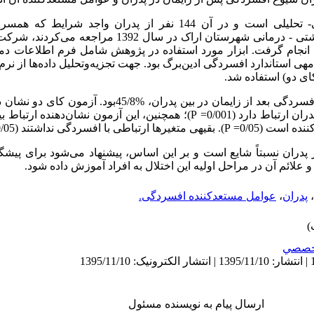
این مطالعه از نوع توصیفی- تحلیلی است و در آن 144 نفر از پدران و
مراقبت‌های بعد از زایمان به مراکز بهداشتی - درمانی شهرستان اراک
انجام گرفت. ابزار مورد استفاده در پژوهش شامل فرم اطلاعات 
 استاندارد افسردگی ادین‌برگ بود. جهت تجزیه‌وتحلیل داده‌ها از نرم‌
ی دو) استفاده شد.
نتایج نشان داد که میزان شیوع افسردگی بعد از زایمان در بین پد
رتباط دارد (0/001=
P
)؛ همچنین، این آزمون نشان‌دهنده ارتباط 
ه است (0/05=
P
). بقیهی متغیرها ارتباطی با افسردگی نداشتند (0/05<
پدران نسبتاً شایع است و بر این اساس، پیشنهاد می‌شود برای پیش
 علائم آن در مراحل اولیه این اختلال به افراد آموزش داده شود.
،
پدران
،
عوامل مستعدکننده افسردگی.
خصصي
ارسال پیام به نویسنده مسئول