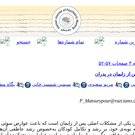
ز زایمان در پدران
نی
،
مریم سعیدی
،
سیمین شمسی‌خانی
،
پگاه مط
P_Matourypour@razi.tums.a
ن یکی از مشکلات اصلی پس از زایمان است که باعث عوارض سوئی 
 نوبه‌ی خود، بر رشد و تکامل کودکان به‌خصوص رشد عاطفی آن‌ها ت
زان شیوع افسردگی پس از زایمان در پدران و عوامل مستعدکننده آن ا