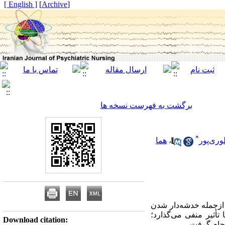
[ English ]
]
Archive
[
برگشت به فهرست نسخه ها
*
وری‌پور
،
هما
ازجمله خدشه‌دار شدن
أثیر منفی می‌گذارد؛
Download citation:
نجام گرفت.