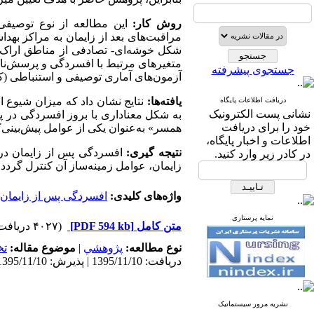
روش کار
:
شکل خوشه‌ای- تصادفی از مناطق اراک 
متغیرهای مرتبط با افسردگی و پرسش‌نامهی
جستجوی پیشرفته
آزمون‌های آماری توصیفی و استنباطی (کا
یافته‌ها:
دریافت اطلاعات پایگاه
نشانی پست الکترونیک
به شکل معناداری با بروز افسردگی در پدران ا
خود را برای دریافت
همسر» به‌عنوان یکی از عوامل پیش‌بینی‌کنند
اطلاعات و اخبار پایگاه،
نتیجه گیری:
افسردگی پس از زایمان در 
در کادر زیر وارد کنید.
زایمان، عوامل زمینه‌ساز آن کنترل گردد و
واژه‌های کلیدی:
افسردگی پس از زایمان
نمایه پرستاری
متن کامل
[PDF 594 kb]
(۴۰۲۷ دریافت)
نوع مطالعه:
پژوهشي
|
موضوع مقاله:
ت
دریافت: 1395/11/10 | پذیرش: 1395/11/10 | انتشار: 1395/11/10 | انتشار الکترونیک: 1395/11/10
نشریه مرور سیستماتیک