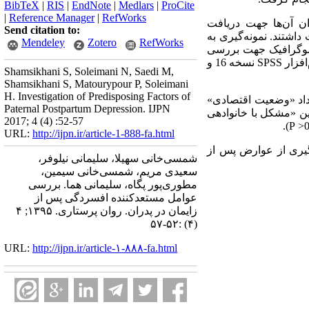
BibTeX
|
RIS
|
EndNote
|
Medlars
|
ProCite
|
Reference Manager
|
RefWorks
اجد شرایط که همسران آن‌ها جهت دریافت
Send citation to:
 در سال 1392 مراجعه می‌کردند، شرکت داشتند. نمونه‌گیری به
Mendeley
Zotero
RefWorks
دموگرافیک جهت بررسی
افزار
SPSS
نسخه 16 و
Shamsikhani S, Soleimani N, Saedi M,
Shamsikhani S, Matourypour P, Soleimani
H. Investigation of Predisposing Factors of
ران، %45/8بود. آزمون کای دو نشان داد «وضعیت اقتصادی»
Paternal Postpartum Depression. IJPN
بین «مشکل با خانوادهی
2017; 4 (4) :52-57
).
P
URL:
http://ijpn.ir/article-1-888-fa.html
گیری از عوارض پس از
شمسی‌خانی سهیلا، سلیمانی نیلوفر،
سعیدی مریم، شمسی‌خانی سیمین،
مطوری‌پور پگاه، سلیمانی هما. بررسی
عوامل مستعدکننده افسردگی پس از
زایمان در پدران. روان پرستاری. ۱۳۹۵; ۴
(۴) :۵۲-۵۷
URL:
http://ijpn.ir/article-۱-۸۸۸-fa.html