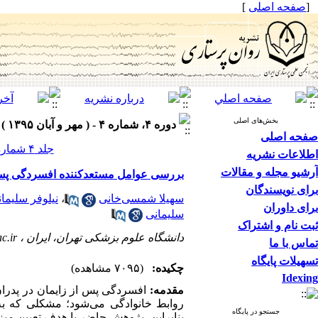
[
صفحه اصلی
]
بخش‌های اصلی
دوره ۴، شماره ۴ - ( مهر و آبان ۱۳۹۵ )
صفحه اصلی
جلد ۴ شماره ۴ صفحات ۵۷-۵۲
اطلاعات نشریه
آرشیو مجله و مقالات
بررسی عوامل مستعدکننده افسردگی پس ا
برای نویسندگان
سهیلا شمسی‌خانی
،
نیلوفر سلیما
برای داوران
سلیمانی
ثبت نام و اشتراک
دانشگاه علوم بزشکی تهران، ایران ،
c.ir
تماس با ما
تسهیلات پایگاه
چکیده:
(۷۰۹۵ مشاهده)
Idexing
مقدمه
:
افسردگی پس از زایمان در پدرا
روابط خانوادگی می‌شود؛ مشکلی که به‌
جستجو در پایگاه
بنابراین، پژوهش حاضر با هدف تعیین می