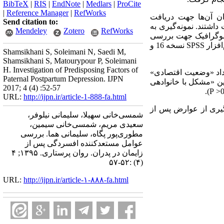
BibTeX
|
RIS
|
EndNote
|
Medlars
|
ProCite
|
Reference Manager
|
RefWorks
اجد شرایط که همسران آن‌ها جهت دریافت
Send citation to:
 در سال 1392 مراجعه می‌کردند، شرکت داشتند. نمونه‌گیری به
Mendeley
Zotero
RefWorks
دموگرافیک جهت بررسی
افزار
SPSS
نسخه 16 و
Shamsikhani S, Soleimani N, Saedi M,
Shamsikhani S, Matourypour P, Soleimani
H. Investigation of Predisposing Factors of
ران، %45/8بود. آزمون کای دو نشان داد «وضعیت اقتصادی»
Paternal Postpartum Depression. IJPN
بین «مشکل با خانوادهی
2017; 4 (4) :52-57
).
P
URL:
http://ijpn.ir/article-1-888-fa.html
گیری از عوارض پس از
شمسی‌خانی سهیلا، سلیمانی نیلوفر،
سعیدی مریم، شمسی‌خانی سیمین،
مطوری‌پور پگاه، سلیمانی هما. بررسی
عوامل مستعدکننده افسردگی پس از
زایمان در پدران. روان پرستاری. ۱۳۹۵; ۴
(۴) :۵۲-۵۷
URL:
http://ijpn.ir/article-۱-۸۸۸-fa.html