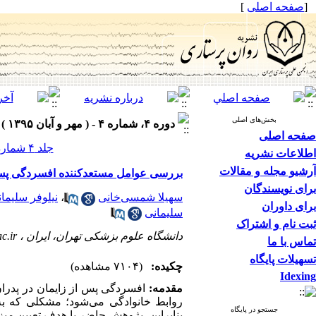
[
صفحه اصلی
]
بخش‌های اصلی
دوره ۴، شماره ۴ - ( مهر و آبان ۱۳۹۵ )
صفحه اصلی
جلد ۴ شماره ۴ صفحات ۵۷-۵۲
اطلاعات نشریه
آرشیو مجله و مقالات
بررسی عوامل مستعدکننده افسردگی پس ا
برای نویسندگان
سهیلا شمسی‌خانی
،
نیلوفر سلیما
برای داوران
سلیمانی
ثبت نام و اشتراک
دانشگاه علوم بزشکی تهران، ایران ،
c.ir
تماس با ما
تسهیلات پایگاه
چکیده:
(۷۱۰۴ مشاهده)
Idexing
مقدمه
:
افسردگی پس از زایمان در پدرا
روابط خانوادگی می‌شود؛ مشکلی که به‌
جستجو در پایگاه
بنابراین، پژوهش حاضر با هدف تعیین می