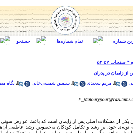
ز زایمان در پدران
نی
،
مریم سعیدی
،
سیمین شمسی‌خانی
،
پگاه مط
P_Matourypour@razi.tums.a
ن یکی از مشکلات اصلی پس از زایمان است که باعث عوارض سوئی 
 نوبه‌ی خود، بر رشد و تکامل کودکان به‌خصوص رشد عاطفی آن‌ها ت
زان شیوع افسردگی پس از زایمان در پدران و عوامل مستعدکننده آن ا