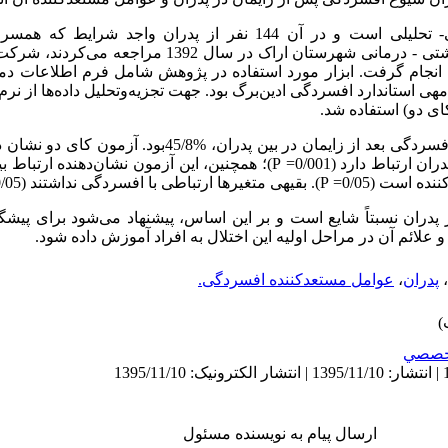
این مطالعه از نوع توصیفی- تحلیلی است و در آن 144 نفر از پدران و
مراقبت‌های بعد از زایمان به مراکز بهداشتی - درمانی شهرستان اراک
انجام گرفت. ابزار مورد استفاده در پژوهش شامل فرم اطلاعات 
 استاندارد افسردگی ادین‌برگ بود. جهت تجزیه‌وتحلیل داده‌ها از نرم‌
ی دو) استفاده شد.
نتایج نشان داد که میزان شیوع افسردگی بعد از زایمان در بین پد
رتباط دارد (0/001=
P
)؛ همچنین، این آزمون نشان‌دهنده ارتباط 
ه است (0/05=
P
). بقیهی متغیرها ارتباطی با افسردگی نداشتند (0/05<
پدران نسبتاً شایع است و بر این اساس، پیشنهاد می‌شود برای پیش
 علائم آن در مراحل اولیه این اختلال به افراد آموزش داده شود.
،
پدران
،
عوامل مستعدکننده افسردگی.
خصصي
ارسال پیام به نویسنده مسئول