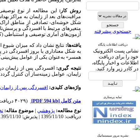
روش کار
:
شکل خوشه‌ای- تصادفی از مناطق اراک 
متغیرهای مرتبط با افسردگی و پرسش‌نامهی
جستجوی پیشرفته
آزمون‌های آماری توصیفی و استنباطی (کا
یافته‌ها:
دریافت اطلاعات پایگاه
نشانی پست الکترونیک
به شکل معناداری با بروز افسردگی در پدران ا
خود را برای دریافت
همسر» به‌عنوان یکی از عوامل پیش‌بینی‌کنند
اطلاعات و اخبار پایگاه،
نتیجه گیری:
افسردگی پس از زایمان در 
در کادر زیر وارد کنید.
زایمان، عوامل زمینه‌ساز آن کنترل گردد و
واژه‌های کلیدی:
افسردگی پس از زایمان
نمایه پرستاری
متن کامل
[PDF 594 kb]
(۴۰۲۹ دریافت)
نوع مطالعه:
پژوهشي
|
موضوع مقاله:
ت
دریافت: 1395/11/10 | پذیرش: 1395/11/10 | انتشار: 1395/11/10 | انتشار الکترونیک: 1395/11/10
نشریه مرور سیستماتیک