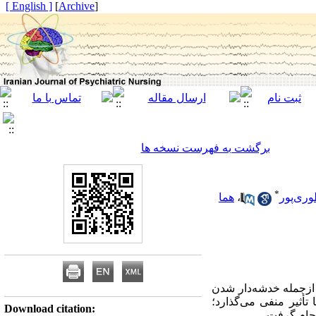
[ English ]
]
Archive
[
برگشت به فهرست نسخه ها
*
وری‌پور
،
هما
ازجمله خدشه‌دار شدن
أثیر منفی می‌گذارد؛
Download citation:
نجام گرفت.