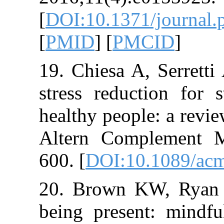
[
DOI:10.1371/j
[
PMID
] [
PMCI
19. Chiesa A, S
stress reducti
healthy people: 
Altern Comple
600. [
DOI:10.10
20. Brown KW,
being present: 