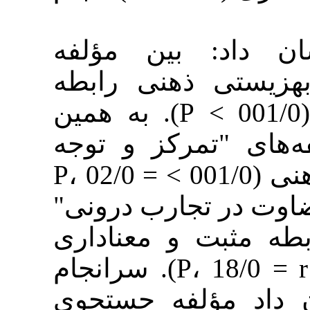
اد: بین مؤلفه
" ذهنی رابطه
معناداری وجود دارد (001/0 > P). به همین
"تمرکز و توجه
آگاهانه" با بهزیستی ذهنی (001/0 > P، 02/0 =
r)  تجارب درونی
بت و معناداری
وجود دارند (001/0 > P، 18/0 = r). سرانجام
مؤلفه جستجوی