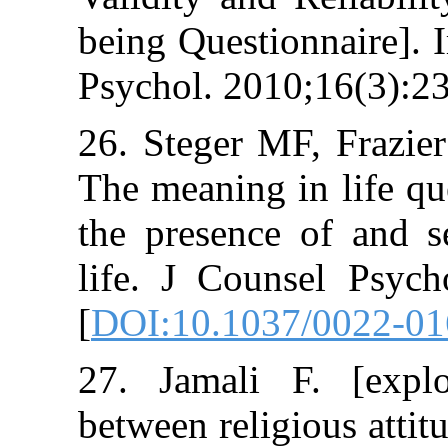
being Questionna
Psychol. 2010;1
26. Steger MF, 
The meaning in l
the presence o
life. J Counsel
[
DOI:10.1037/0
27. Jamali F. 
between religiou