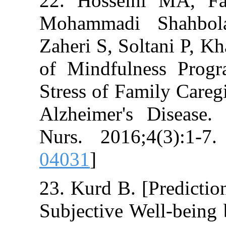
22. Hosseini 
Mohammadi Sh
Zaheri S, Soltan
of Mindfulness
Stress of Family
Alzheimer's Di
Nurs. 2016;4(3
04031
]
23. Kurd B. [Pre
Subjective Well