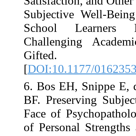
Satisfaction, an
Subjective Wel
School Lear
Challenging A
Gifted. 2
[
DOI:10.1177/
6. Bos EH, Snip
BF. Preserving 
Face of Psychop
of Personal St