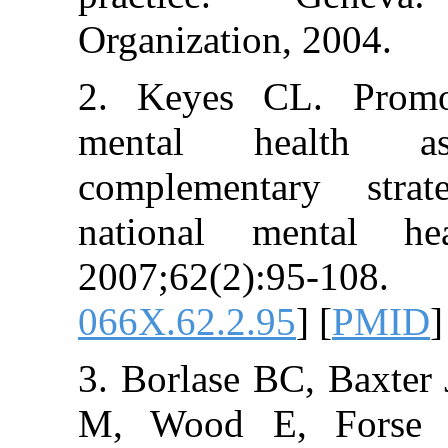
Organization, 2
2. Keyes CL. 
mental heal
complementary
national men
2007;62(2):9
066X.62.2.95
] [
3. Borlase BC, 
M, Wood E, Fo