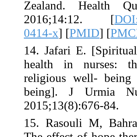
Zealand. Hea
2016;14:12.
0414-x
] [
PMID
]
14. Jafari E. [S
health in nur
religious well-
being]. J Ur
2015;13(8):676-
15. Rasouli M,
The effect of ho