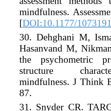
assessment met
mindfulness. As
[
DOI:10.1177/
30. Dehghani M
Hasanvand M, N
the psychomet
structure ch
mindfulness. J 
87.
31. Snyder C