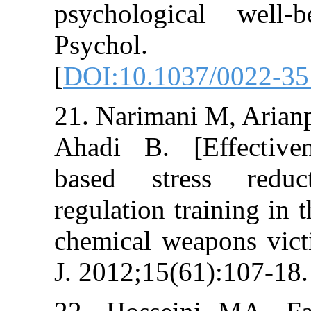
psychological
Psychol. 
[
DOI:10.1037/0
21. Narimani M,
Ahadi B. [Eff
based stress
regulation train
chemical weapo
J. 2012;15(61):