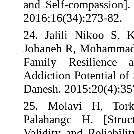
and Self-compa
2016;16(34):27
24. Jalili Nik
Jobaneh R, Moh
Family Resili
Addiction Poten
Danesh. 2015;20
25. Molavi H,
Palahangc H. [
Validity and Rel