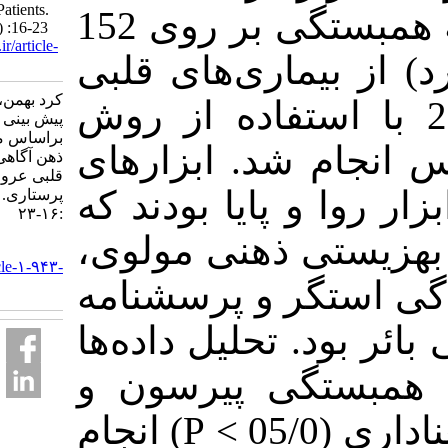
Cardiovascular Patients.
روش کار: این مطالعه همبستگی بر روی 152
IJPN 2018; 5 (6) :16-23
URL:
http://ijpn.ir/article-
8 مرد) از بیماری‌های قلبی
1-943-fa.html
کرد بهمن، رهبری پروانه.
سال 2016 با استفاده از روش
پیش بینی بهزیستی ذهنی
براساس معنای زندگی و
 شد. ابزارهای
ذهن آگاهی در بین بیماران
قلبی عروقی . روان
و پایا بودند که
پرستاری. ۱۳۹۶; ۵ (۶)
:۱۶-۲۳
ستی ذهنی مولوی
URL:
http://ijpn.ir/article-۱-۹۴۳-
تگر و پرسشنامه
fa.html
 تحلیل داده‌ها
تگی پیرسون و
رگرسیون در سطح معناداری (05/0 > P) انجام