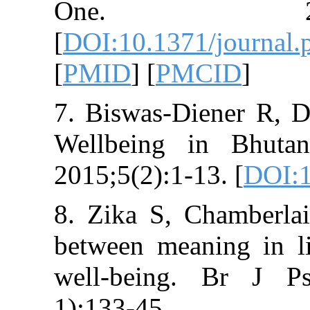
One. 2016
[
DOI:10.1371/j
[
PMID
] [
PMCI
7. Biswas-Dien
Wellbeing in 
2015;5(2):1-13. 
8. Zika S, Cha
between meanin
well-being. B
1):133-4