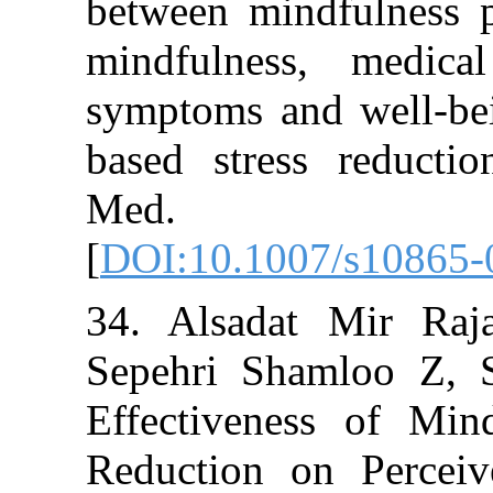
between mindful
mindfulness, 
symptoms and w
based stress r
Med. 200
[
DOI:10.1007/s
34. Alsadat M
Sepehri Shamlo
Effectiveness 
Reduction on P