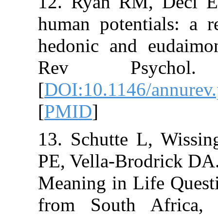
12. Ryan RM, 
human potentia
hedonic and eu
Rev Psycho
[
DOI:10.1146/an
[
PMID
]
13. Schutte L,
PE, Vella-Brodri
Meaning in Life
from South Af