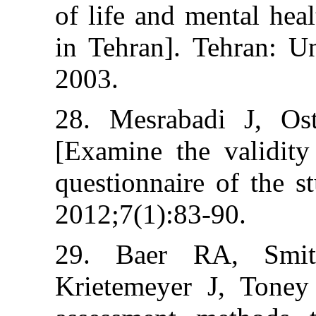
of life and ment
in Tehran]. Teh
2003.
28. Mesrabadi 
[Examine the v
questionnaire of
2012;7(1):83-90
29. Baer RA,
Krietemeyer J,