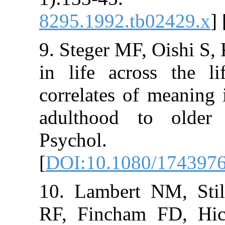
8295.1992.tb02
9. Steger MF, O
in life across
correlates of m
adulthood to 
Psychol. 
[
DOI:10.1080/
10. Lambert NM
RF, Fincham F