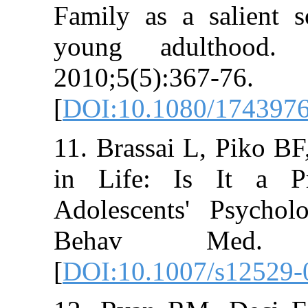
Family as a sa
young adulth
2010;5(5):367-7
[
DOI:10.1080/1
11. Brassai L, 
in Life: Is I
Adolescents' P
Behav Med.
[
DOI:10.1007/s