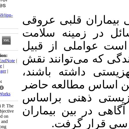
‎ 10.21859/ijpn-
ان قلبی عروقی
05063
 زمینه سلامت
املی از قبیل
 می‌توانند نقش
Download citation:
BibTeX
|
RIS
|
EndNote
|
Medlars
|
ProCite
|
 داشته باشند
Reference Manager
|
RefWorks
اس مطالعه حاضر
Send citation to:
Mendeley
Zotero
RefWorks
 ذهنی براساس
Kord B, Rahbari P. The
ر بین بیماران
Prediction of Subjective
Well-being Based on
رار گرفت
Meaning of Life and
Mindfulness among