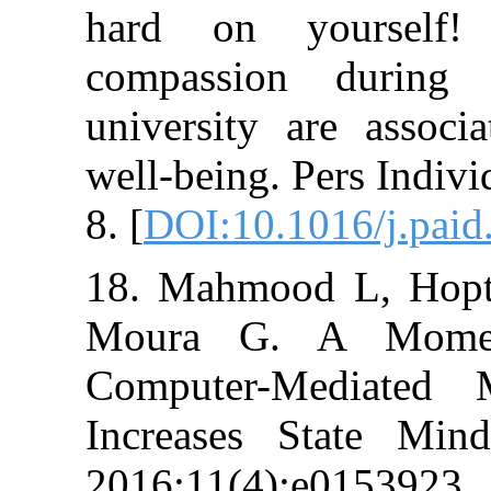
hard on your
compassion d
university are
well-being. Pers
8. [
DOI:10.1016/
18. Mahmood L
Moura G. A M
Computer-Medi
Increases Sta
2016;11(4):e01