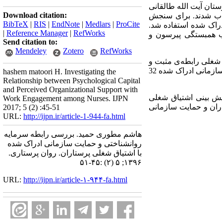
ان آیت الله طالقانی
Download citation:
ر دسترس انتخاب شدند. برای سنجش
BibTeX
|
RIS
|
EndNote
|
Medlars
|
ProCite
راک شده استفاده شد.
|
Reference Manager
|
RefWorks
یب همبستگی پیرسون و
Send citation to:
Mendeley
Zotero
RefWorks
 شغلی رابطه‌ی مثبت و
معناداری وجود دارد (01/0 > P). علاوه براین، نتایج تحلیل رگرسیون نشان داد که سرمایه روانشناختی و حمایت سازمانی ادراک شده 32
hashem matoori H. Investigating the
Relationship between Psychological Capital
and Perceived Organizational Support with
یش بینی اشتیاق شغلی
Work Engagement among Nurses. IJPN
اران و حمایت سازمانی
2017; 5 (2) :45-51
URL:
http://ijpn.ir/article-1-944-fa.html
هاشم مطوری حمید. بررسی رابطه سرمایه
روانشناختی و حمایت سازمانی ادراک ‌شده
با اشتیاق شغلی پرستاران. روان پرستاری.
۱۳۹۶; ۵ (۲) :۴۵-۵۱
URL:
http://ijpn.ir/article-۱-۹۴۴-fa.html