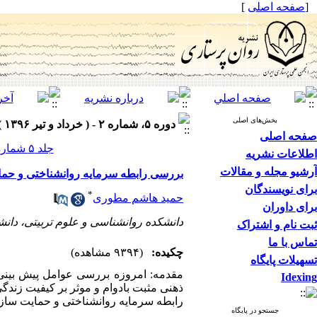
[
صفحه اصلی
]
بخش‌های اصلی
دوره ۵، شماره ۲ - ( خرداد و تیر ۱۳۹۶ )
صفحه اصلی
جلد ۵ شماره ۲ صفحات ۵۱-۴۵
اطلاعات نشریه
آرشیو مجله و مقالات
بررسی رابطه سرمایه روانشناختی و حمای
برای نویسندگان
*
حمید هاشم مطوری
برای داوران
دانشکده روانشناسی و علوم تربیتی، دانش
ثبت نام و اشتراک
تماس با ما
چکیده:
(۹۳۹۴ مشاهده)
تسهیلات پایگاه
مقدمه: امروزه بررسی عوامل پیش بینی 
Idexing
ذهنی مثبت بادوام و موثر بر کیفیت زند
رابطه سرمایه روانشناختی و حمایت سازما
جستجو در پایگاه