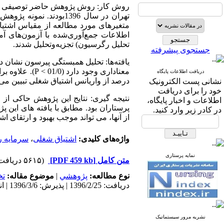
روش کار: روش پژوهش حاضر توصیفی و از
متغیرهای مورد مطالعه از مقیاس اشتی
اطلاعات جمع‌آوری‌شده با آزمون‌های آ
تحلیل رگرسیون) تجزیه‌وتحلیل شدند.
جستجوی پیشرفته
یافته‌ها: تحلیل همبستگی پیرسون نشان د
دریافت اطلاعات پایگاه
درصد از واریانس اشتیاق شغلی تبیین می کند و 
نشانی پست الکترونیک
خود را برای دریافت
نتیجه گیری: نتایج این پژوهش حاکی از
اطلاعات و اخبار پایگاه،
پرستاران بود. مطابق با یافته های این
در کادر زیر وارد کنید.
از آنها، می تواند موجب بهبود و ارتقای 
واژه‌های کلیدی:
اشتیاق شغلی
،
سرمایه ر
نمایه پرستاری
متن کامل
[PDF 459 kb]
(۵۶۱۵ دریافت)
نوع مطالعه:
پژوهشي
|
موضوع مقاله:
ت
دریافت: 1396/2/25 | پذیرش: 1396/3/6 | انتشار: 1396/4/4 | انتشار الکترونیک: 1396/4/4
نشریه مرور سیستماتیک