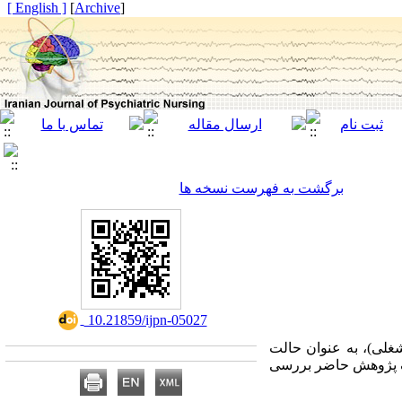
[ English ]
]
Archive
[
برگشت به فهرست نسخه ها
‎ 10.21859/ijpn-05027
غلی)، به عنوان حالت
هدف پژوهش حاضر بررسی