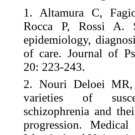
1. Altamura C,
Rocca P, Ross
epidemiology, d
of care. Journ
20: 223-243.
2. Nouri Deloe
varieties of
schizophrenia an
progression. M