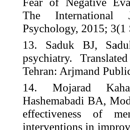
Fear of Negati
The Internat
Psychology, 201
13. Saduk BJ
psychiatry. Tr
Tehran: Arjmand
14. Mojarad
Hashemabadi BA
effectiveness
interventions in