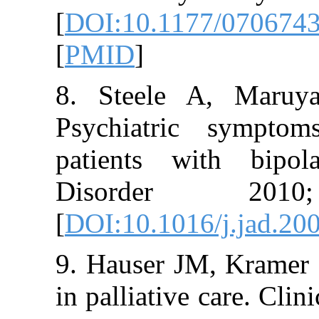
[
DOI:10.1177/
[
PMID
]
8. Steele A, 
Psychiatric s
patients with 
Disorder 2
[
DOI:10.1016/j.
9. Hauser JM, K
in palliative ca