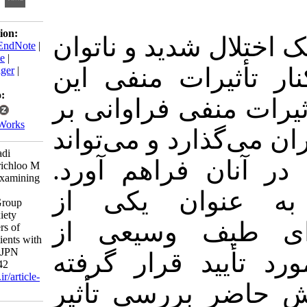
Download citation:
 شدید و ناتوان
BibTeX
|
RIS
|
EndNote
|
Medlars
|
ProCite
|
یرات منفی این
Reference Manager
|
RefWorks
Send citation to:
منفی فراوانی بر
Mendeley
Zotero
RefWorks
ذارد و می‌تواند
Shaheri K, Moradi
ان فراهم آورد
Baglooei M, Sarichloo M
E, Alipour M. Examining
the Effect of
نوان یکی از
Metacognitive Group
Therapy on Anxiety
یف وسیعی از
among Caregivers of
Hospitalized Patients with
Schizophrenia. IJPN
ید قرار گرفته
2017; 5 (5) :34-42
URL:
http://ijpn.ir/article-
 بررسی تأثیر
1-992-fa.html