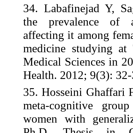
34. Labafineja
the prevalenc
affecting it amo
medicine study
Medical Science
Health. 2012; 9(
35. Hosseini Gha
meta-cognitive
women with gen
Ph.D. Thesis 