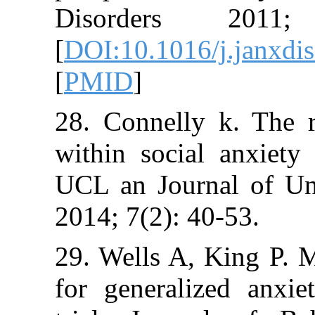
Disorders 
[
DOI:10.1016/j.
[
PMID
]
28. Connelly k
within social 
UCL an Journal
2014; 7(2): 40-5
29. Wells A, Ki
for generalize