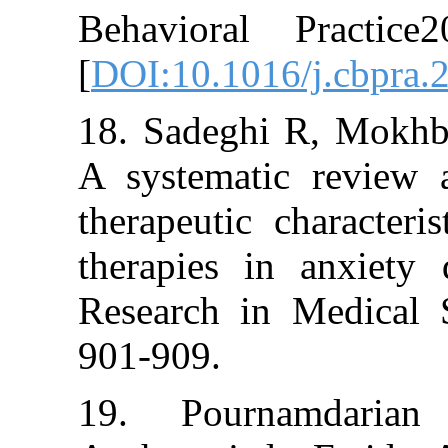
Behavioral Pr
[
DOI:10.1016/j.
18. Sadeghi R,
A systematic r
therapeutic char
therapies in an
Research in Me
901-909.
19. Pournam