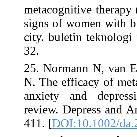
metacognitive t
signs of women 
city. buletin te
32.
25. Normann N
N. The efficacy 
anxiety and de
review. Depress
411. [
DOI:10.10