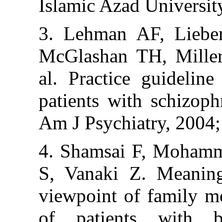
Islamic Azad Uni
3. Lehman AF,
McGlashan TH, 
al. Practice gu
patients with sc
Am J Psychiatry
4. Shamsai F,
S, Vanaki Z. M
viewpoint of f
of patients w