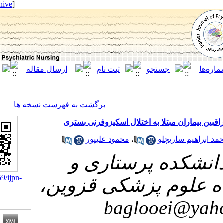
[ English ]
]
Archive
[
برگشت به فهرست نسخه ها
لا به اختلال اسکیزوفرنی بستری
محمود علیپور
،
چلو
 پرستاری و
‎ 10.21859/ijpn-
وم پزشکی قزوین
05055
bagloo