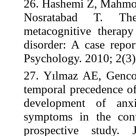
26. Hashemi Z,
Nosratabad T
metacognitive 
disorder: A case
Psychology. 201
27. Yılmaz AE,
temporal preced
development o
symptoms in th
prospective s