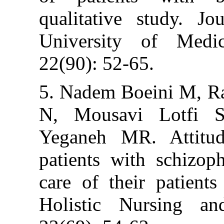
qualitative st
University of
22(90): 52-65.
5. Nadem Boein
N, Mousavi L
Yeganeh MR. A
patients with s
care of their p
Holistic Nurs