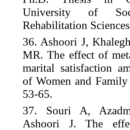
University 
Rehabilitation S
36. Ashoori J, 
MR. The effect 
marital satisf
of Women and F
53-65.
37. Souri A,
Ashoori J. Th