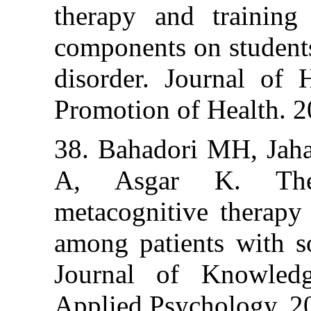
therapy and tra
components on st
disorder. Jour
Promotion of He
38. Bahadori M
A, Asgar K.
metacognitive 
among patients 
Journal of Kn
Applied Psychol