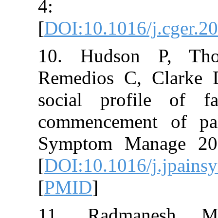
4: 6
[
DOI:10.1016/j.
10. Hudson P
Remedios C, Cl
social profil
commencement o
Symptom Manag
[
DOI:10.1016/j
[
PMID
]
11. Radman