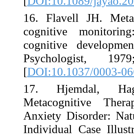
[
DOI:10.1089/j
16. Flavell JH
cognitive mo
cognitive deve
Psychologis
[
DOI:10.1037/0
17. Hjemda
Metacognitive
Anxiety Disord
Individual Case