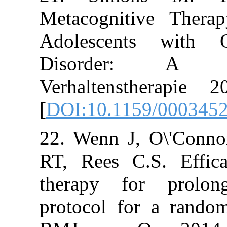
Metacognitive
Adolescents w
Disorder:
Verhaltensthe
[
DOI:10.1159/0
22. Wenn J, O\
RT, Rees C.S. 
therapy for p
protocol for a 