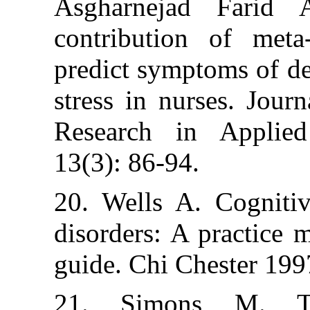
Asgharnejad F
contribution o
predict symptoms
stress in nurse
Research in A
13(3): 86-94.
20. Wells A. C
disorders: A pr
guide. Chi Ches
21. Simons M