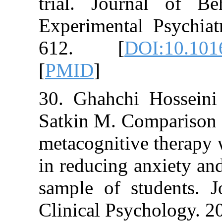
trial. Journa
Experimental P
612. [
DOI:1
[
PMID
]
30. Ghahchi Ho
Satkin M. Compar
metacognitive th
in reducing anx
sample of stude
Clinical Psychol