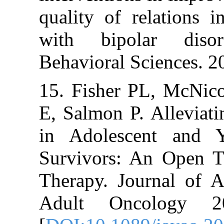
quality of relat
with bipolar
Behavioral Scie
15. Fisher PL,
E, Salmon P. Al
in Adolescent
Survivors: An 
Therapy. Journ
Adult Oncolo