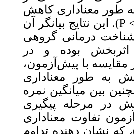
 معناداری کاهش
پیدا کرده است (01/0 > P).  بیانگر آن
درمانی گروهی
ش بوده و در
ه با پیش‌آزمون
طور معناداری
ن میانگین نمره
مرحله پیگیری
فاوت معناداری
وجود ندارد (05/0 > P)، تداوم