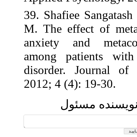
39. Shafiee Sang
M. The effect 
anxiety and m
among patients
disorder. Jour
2012; 4 (4): 19-
ده مسئول