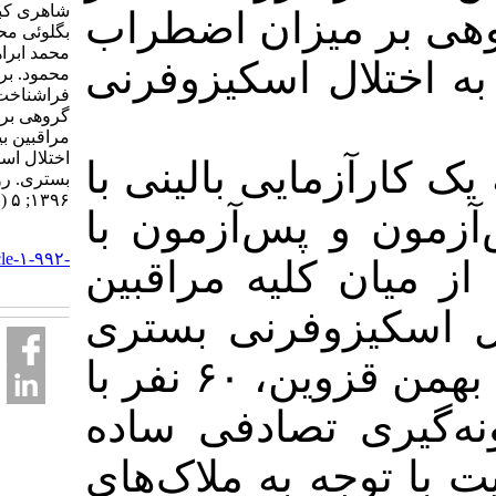
شاهری کبری، مرادی
 میزان اضطراب
بگلوئی محمد، ساریچلو
محمد ابراهیم، علیپور
تلال اسکیزوفرنی
محمود. بررسی تأثیر
فراشناخت درمانی
گروهی بر اضطراب
مراقبین بیماران مبتلا به
اختلال اسکیزوفرنی
زمایی بالینی با
بستری. روان پرستاری.
۱۳۹۶; ۵ (۵) :۳۴-۴۲
و پس‌آزمون با
URL:
http://ijpn.ir/article-۱-۹۹۲-
ن کلیه مراقبین
fa.html
کیزوفرنی بستری
شده در بیمارستان ۲۲ بهمن قزوین، ۶۰ نفر با
ی تصادفی ساده
وجه به ملاک‌های