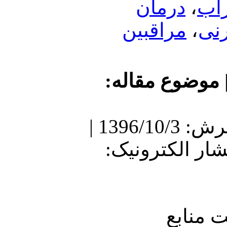
مان
اقبین
ع مقاله
دریافت: 1396/5/3 | پذیرش: 1396/10/3 |
نتشار الکترونیک