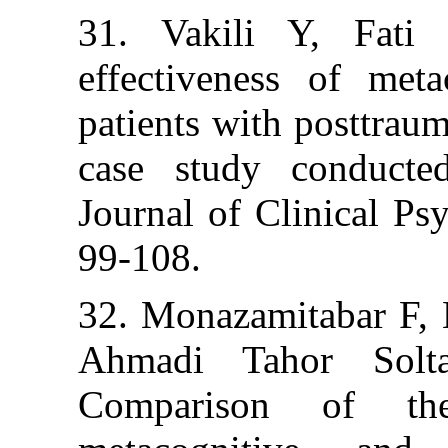
31. Vakili Y
effectiveness 
patients with po
case study con
Journal of Clini
99-108.
32. Monazamitab
Ahmadi Tahor
Comparison o