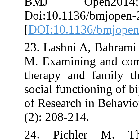
BMJ Open
Doi:10.1136/bm
[
DOI:10.1136/b
23. Lashni A, B
M. Examining a
therapy and fa
social functionin
of Research in B
(2): 208-214.
24. Pichler 