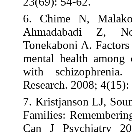
23(69): 54-62.
6. Chime N, M
Ahmadabadi
Tonekaboni A. F
mental health a
with schizoph
Research. 2008;
7. Kristjanson L
Families: Remem
Can J Psychia