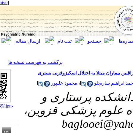
[ English ]
]
Archive
[
برگشت به فهرست نسخه ها
لا به اختلال اسکیزوفرنی بستری
محمود علیپور
،
چلو
 پرستاری و
‎ 10.21859/ijpn-
وم پزشکی قزوین
05055
bagloo