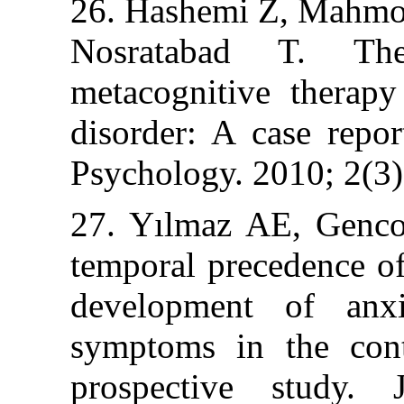
26. Hashemi Z,
Nosratabad T
metacognitive 
disorder: A case
Psychology. 201
27. Yılmaz AE,
temporal preced
development o
symptoms in th
prospective s