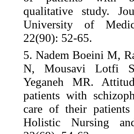
qualitative st
University of
22(90): 52-65.
5. Nadem Boein
N, Mousavi L
Yeganeh MR. A
patients with s
care of their p
Holistic Nurs