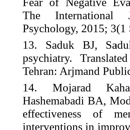
Fear of Negati
The Internat
Psychology, 201
13. Saduk BJ
psychiatry. Tr
Tehran: Arjmand
14. Mojarad
Hashemabadi BA
effectiveness
interventions in