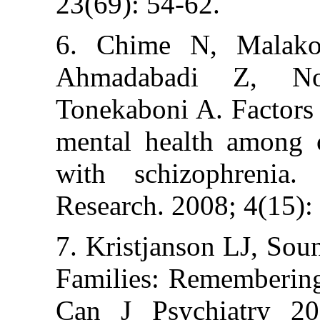
23(69): 54-62.
6. Chime N, M
Ahmadabadi
Tonekaboni A. F
mental health a
with schizoph
Research. 2008;
7. Kristjanson L
Families: Remem
Can J Psychia