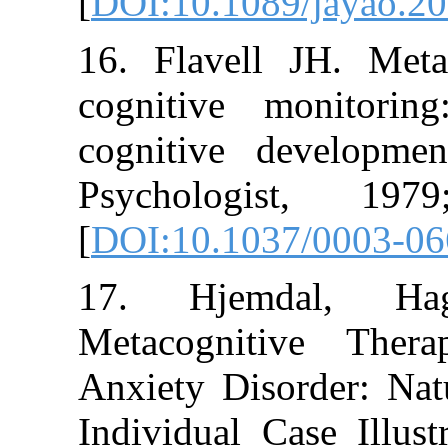
[
DOI:10.1089/j
16. Flavell JH
cognitive mo
cognitive deve
Psychologis
[
DOI:10.1037/0
17. Hjemda
Metacognitive
Anxiety Disord
Individual Case