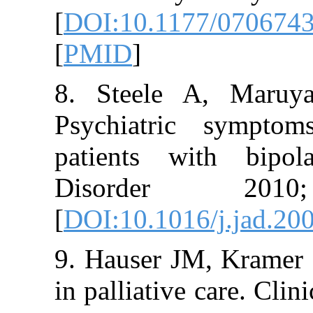
[
DOI:10.1177/
[
PMID
]
8. Steele A, 
Psychiatric s
patients with 
Disorder 2
[
DOI:10.1016/j.
9. Hauser JM, K
in palliative ca