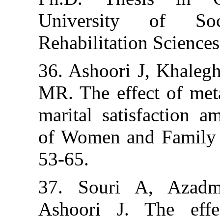
University 
Rehabilitation S
36. Ashoori J, 
MR. The effect 
marital satisf
of Women and F
53-65.
37. Souri A,
Ashoori J. Th