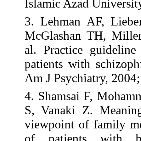
Islamic Azad Uni
3. Lehman AF,
McGlashan TH, 
al. Practice gu
patients with sc
Am J Psychiatry
4. Shamsai F,
S, Vanaki Z. M
viewpoint of f
of patients w