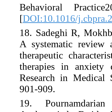
Behavioral Pr
[
DOI:10.1016/j.
18. Sadeghi R,
A systematic r
therapeutic char
therapies in an
Research in Me
901-909.
19. Pournam