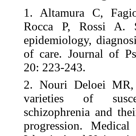
1. Altamura C,
Rocca P, Ross
epidemiology, d
of care. Journ
20: 223-243.
2. Nouri Deloe
varieties of
schizophrenia an
progression. M