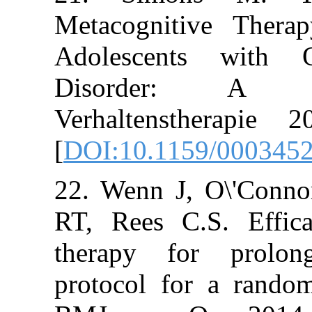
Metacognitive
Adolescents w
Disorder:
Verhaltensthe
[
DOI:10.1159/0
22. Wenn J, O\
RT, Rees C.S. 
therapy for p
protocol for a 