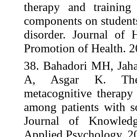
therapy and tra
components on st
disorder. Jour
Promotion of He
38. Bahadori M
A, Asgar K.
metacognitive 
among patients 
Journal of Kn
Applied Psychol