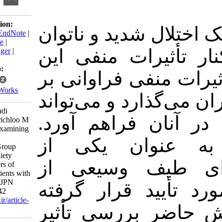
Download citation:
 شدید و ناتوان
BibTeX
|
RIS
|
EndNote
|
Medlars
|
ProCite
|
یرات منفی این
Reference Manager
|
RefWorks
Send citation to:
منفی فراوانی بر
Mendeley
Zotero
RefWorks
ذارد و می‌تواند
Shaheri K, Moradi
ان فراهم آورد
Baglooei M, Sarichloo M
E, Alipour M. Examining
the Effect of
نوان یکی از
Metacognitive Group
Therapy on Anxiety
یف وسیعی از
among Caregivers of
Hospitalized Patients with
Schizophrenia. IJPN
ید قرار گرفته
2017; 5 (5) :34-42
URL:
http://ijpn.ir/article-
 بررسی تأثیر
1-992-fa.html