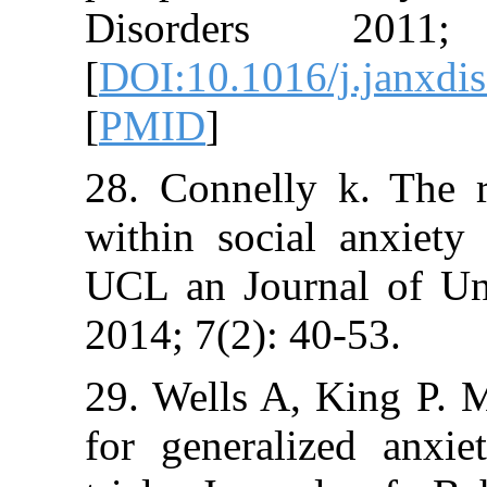
Disorders 
[
DOI:10.1016/j.
[
PMID
]
28. Connelly k
within social 
UCL an Journal
2014; 7(2): 40-5
29. Wells A, Ki
for generalize