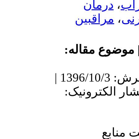
مان
اقبین
ع مقاله
دریافت: 1396/5/3 | پذیرش: 1396/10/3 |
نتشار الکترونیک