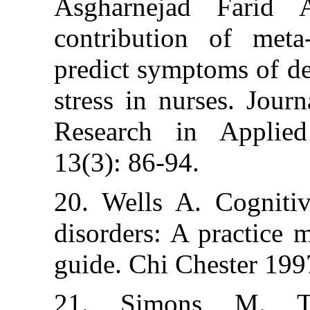
Asgharnejad F
contribution o
predict symptoms
stress in nurse
Research in A
13(3): 86-94.
20. Wells A. C
disorders: A pr
guide. Chi Ches
21. Simons M