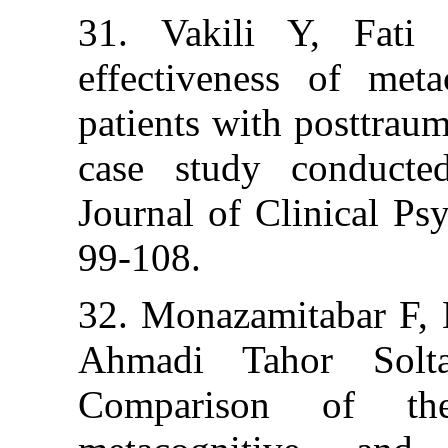
31. Vakili Y
effectiveness 
patients with po
case study con
Journal of Clini
99-108.
32. Monazamitab
Ahmadi Tahor
Comparison o