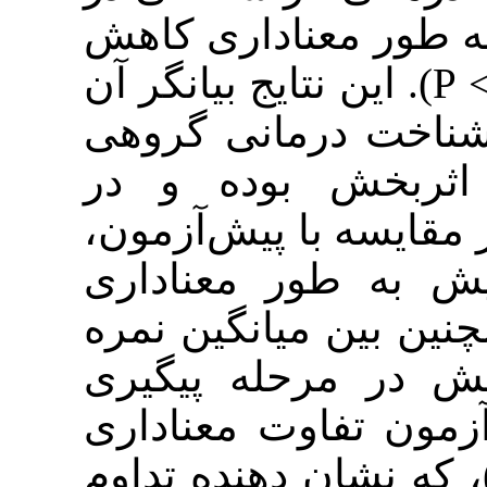
 معناداری کاهش
پیدا کرده است (01/0 > P).  بیانگر آن
درمانی گروهی
ش بوده و در
ه با پیش‌آزمون
طور معناداری
ن میانگین نمره
مرحله پیگیری
فاوت معناداری
وجود ندارد (05/0 > P)، تداوم