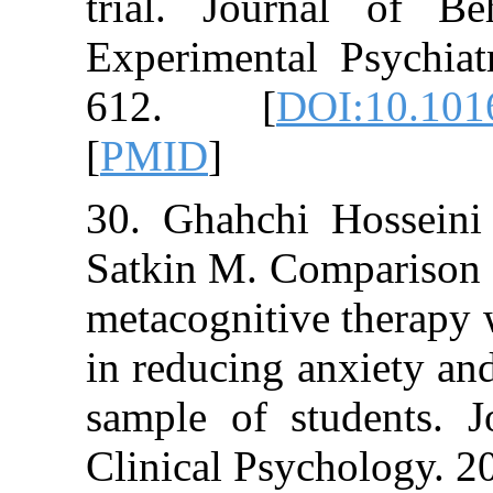
trial. Journa
Experimental P
612. [
DOI:1
[
PMID
]
30. Ghahchi Ho
Satkin M. Compar
metacognitive th
in reducing anx
sample of stude
Clinical Psychol