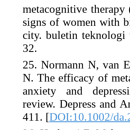
metacognitive t
signs of women 
city. buletin te
32.
25. Normann N
N. The efficacy 
anxiety and de
review. Depress
411. [
DOI:10.10