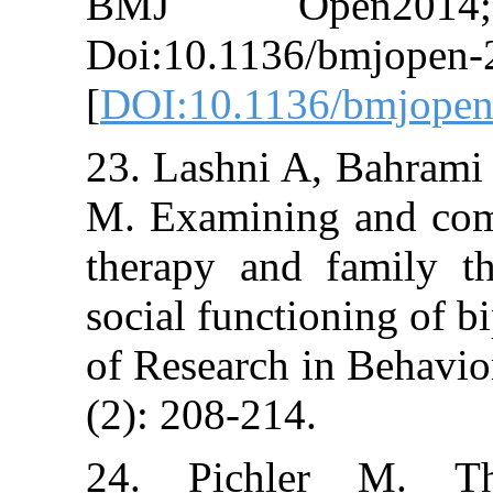
BMJ Open
Doi:10.1136/bm
[
DOI:10.1136/b
23. Lashni A, B
M. Examining a
therapy and fa
social functionin
of Research in B
(2): 208-214.
24. Pichler 