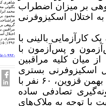
شاهری کبری، مرادی
 میزان اضطراب
بگلوئی محمد، ساریچلو
محمد ابراهیم، علیپور
تلال اسکیزوفرنی
محمود. بررسی تأثیر
فراشناخت درمانی
گروهی بر اضطراب
مراقبین بیماران مبتلا به
اختلال اسکیزوفرنی
زمایی بالینی با
بستری. روان پرستاری.
۱۳۹۶; ۵ (۵) :۳۴-۴۲
و پس‌آزمون با
URL:
http://ijpn.ir/article-۱-۹۹۲-
ن کلیه مراقبین
fa.html
کیزوفرنی بستری
شده در بیمارستان ۲۲ بهمن قزوین، ۶۰ نفر با
ی تصادفی ساده
وجه به ملاک‌های