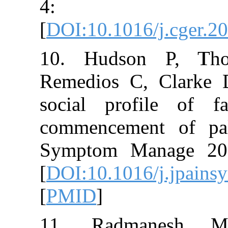
4: 6
[
DOI:10.1016/j.
10. Hudson P
Remedios C, Cl
social profil
commencement o
Symptom Manag
[
DOI:10.1016/j
[
PMID
]
11. Radman