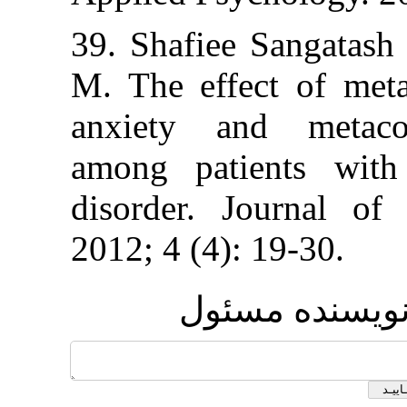
39. Shafiee Sang
M. The effect 
anxiety and m
among patients
disorder. Jour
2012; 4 (4): 19-
ده مسئول