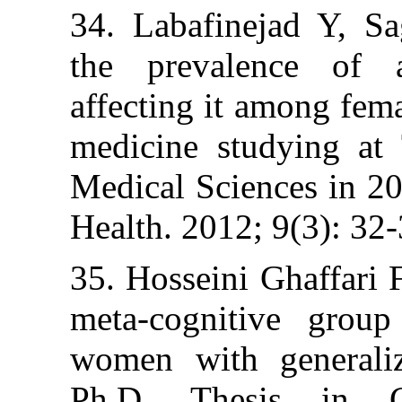
34. Labafineja
the prevalenc
affecting it amo
medicine study
Medical Science
Health. 2012; 9(
35. Hosseini Gha
meta-cognitive
women with gen
Ph.D. Thesis 