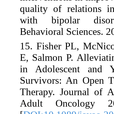
quality of relat
with bipolar
Behavioral Scie
15. Fisher PL,
E, Salmon P. Al
in Adolescent
Survivors: An 
Therapy. Journ
Adult Oncolo