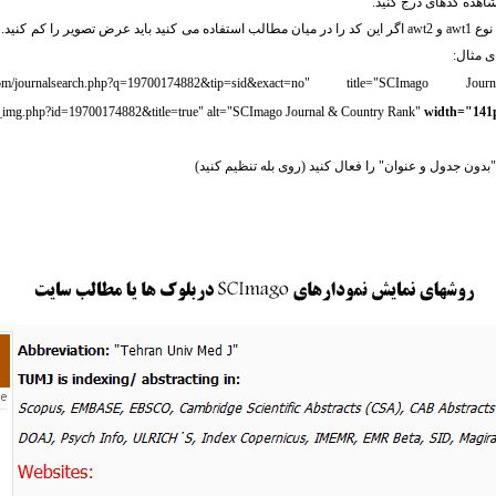
.com/journalsearch.php?q=19700174882&tip=sid&exact=no" title="SCImago
l_img.php?id=19700174882&title=true" alt="SCImago Journal & Country Rank"
width="141
بدون جدول و عنوان" را فعال کنید (روی بله تنظیم کنید)