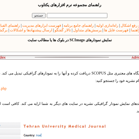
راهنمای مجموعه نرم افزارهای یکتاوب
 رفع اشکال
|
راه‌اندازی اولیه
|
راهنمای جامع برنامه
|
فهرست ابزارهای مدیریت
|
راهنمای الفبا
اهنما
|
فهرست فایل ها
|
پرسش‌های متداول
|
تالار گفتگو
|
ارسال پیشنهادها و اشکالات
|
برگشت
نمایش نمودارهای SCImago در بلوک ها یا مطالب سایت
پایگاه SCImago اطلاعات آماری را از پایگاه های معتبری مثل SCOPUS دریافت کرده و آنها را به نمودار
م نشریه خود را جستجو کنید:
h.php
های نمایش نمودار گرافیکی نشریه در سایت های دیگر به شما ارایه می کند. کافی است این
.