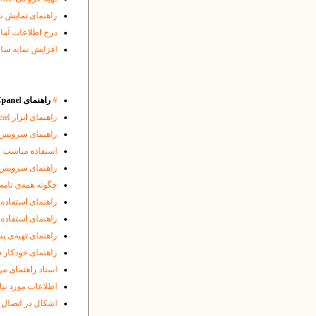
راهنمای نمایش ن
درج اطلاعات آماری گوگل اسکالر ( r
افزایش نمایه ساز
#
راهنمای Cpanel و سایر ابزارها و مباحث سرور:
راهنمای ابزار
nel
راهنمای سرویس Webmail بر روی سرور یکتا
استفاده مناسب 
راهنمای سرویس FTP بر روی سرور یکتا
چگونه‌ همه‌ی نامه
راهنمای استفاده از
راهنمای استفاده ا
راهنمای تهیه‌ی پش
راهنمای خودکار 
اسناد راهنمای م
اطلاعات مورد نی
اشکال در اتصال 