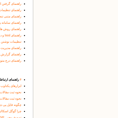
راهنمای گرفتن enamad و درج لوگوی مربوطه در پایگاه
راهنمای تنظیمات
راهنمای متنی تن
راهنمای سامانه پی
راهنمای روش های
راهنمای html و درج متون فارسی و انگلیسی با چینش و جهت مناسب
تنظیمات نوشتن ف
راهنمای مدیریت پ
راهنمای گزارش گ
راهنمای درج متون در فا
#
راهنمای ارتباط 
ابزارهای یکتاوب 
نحوه ثبت مقالات منتشر 
نحوه ثبت مقالات منتشر 
چگونه فایل پی دی اف ( PDF ) قابل جست و جو در کاوشگر ویژه ی اسناد 
چرا گوگل اسکالر 
تهیه خروجی XML مقالات برای ثبت در نمایه هایی مثل ISC، DOAJ یا Index Cpoernicus