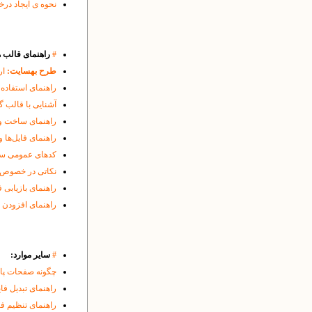
نحوه ی ایجاد درخواست CSR و نصب SSL
#
راهنمای قالب ه
طرح بهسایت:
ار
راهنمای استفاده 
آشنایی با قالب گ
راهنمای ساخت و
راهنمای فایل‌ها 
کدهای عمومی سود
نکاتی در خصوص حذف cache مرورگر ها
راهنمای بازیابی 
راهنمای افزودن 
#
سایر موارد:
چگونه صفحات پایگ
راهنمای تبدیل فایل
راهنمای تنظیم فایرفاکس (Firefox) برای ایجاد امک