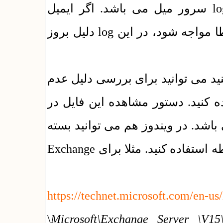
بررسی log سرور میل می باشد. اگر ایمیل
ارسالی از سرور به سرور میل برسد و با خطا مواجه شود، در این log دلیل بروز
ید می توانید برای بررسی دلیل عدم
ارسال ایمیل از فایل /var/log/maillog . دستور مشاهده این فایل در
لینوکس به صورت tail -f /var/log/maillog . در ویندوز هم می توانید بسته
به سرور میل مورد استفاده از راهنمای مربوطه استفاده کنید. مثلا برای Exchange
https://technet.microsoft.com/en-
\
Microsoft\Exchange Server \V15\