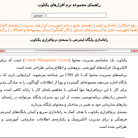
راهنمای مجموعه نرم افزارهای یکتاوب
 رفع اشکال
|
راه‌اندازی اولیه
|
راهنمای جامع برنامه
|
فهرست ابزارهای مدیریت
|
راهنمای الفبا
اهنما
|
فهرست فایل ها
|
پرسش‌های متداول
|
تالار گفتگو
|
ارسال پیشنهادها و اشکالات
|
برگشت
راه‌اندازی پایگاه اینترنتی با بسته‌ی نرم‌افزاری یکتاوب
یکتاوب یک سامانه‌ی مدیریت محتوا (
Content Management System
) است که برای
الکترونیک فرآیندهای آموزشی، پژوهشی و اطلاع‌رسانی طراحی شده است.
برنامه‌های مدیریت محتوا که با نام
CMS
نیز شناخته می‌شوند، ابزارهایی دارند که ب
پایگاه اجازه می‌دهند مجموعه‌ای گسترده و پویا از اطلاعات گوناگون را به سادگی مدیر
برای کار با این نرم‌افزارها تنها آشنایی با مفاهیم پایه‌ای کار با رایانه کافی است و 
دانستن زبان‌های برنامه‌نویسی نیست. از این رو، مدیران پایگاه می‌توانند در راستای 
نیازهای سازمانی خود به تغییر در ساختار و محتوای پایگاه بپردازند.
بسته‌ی نرم‌افزاری یکتاوب با هدف کمک به راه‌‌اندازی سریع و آسان پایگاه‌های اینترنت
فرهنگی و برای مدیریت الکترونیک و یکپارچه‌ی اطلاعات سازمانی، آموزشی و
طراحی شده است.