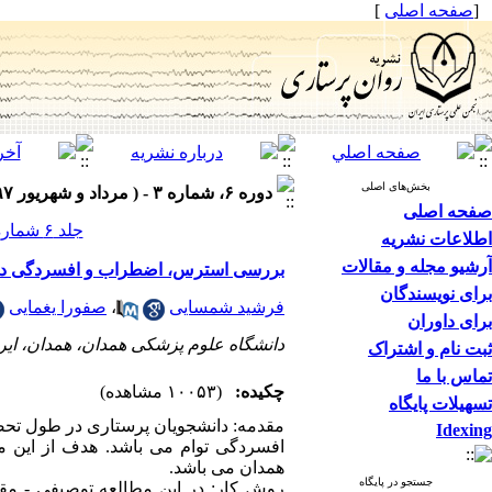
[
صفحه اصلی
]
بخش‌های اصلی
دوره ۶، شماره ۳ - ( مرداد و شهریور ۱۳۹۷ )
صفحه اصلی
جلد ۶ شماره ۳ صفحات ۳۱-۲۶
اطلاعات نشریه
آرشیو مجله و مقالات
بررسی استرس، اضطراب و افسردگی در 
برای نویسندگان
فرشید شمسایی
،
صفورا یغمایی
برای داوران
دانشگاه علوم پزشکی همدان، همدان، ایر
ثبت نام و اشتراک
تماس با ما
چکیده:
(۱۰۰۵۳ مشاهده)
تسهیلات پایگاه
مقدمه: دانشجویان پرستاری در طول تحصی
Idexing
افسردگی توام می باشد. هدف از این 
همدان می باشد.
جستجو در پایگاه