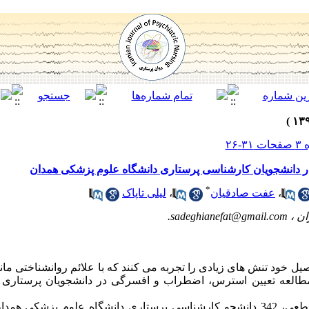
دانشجویان کارشناسی پرستاری دانشگاه علوم پزشکی همدان
*
،
عفت صادقیان
،
لیلی تاپاک
ان ،
.sadeghianefat@gmail.com
ل خود تنش های زیادی را تجربه می کنند که با علائم روانشناختی م
مطالعه تعیین استرس، اضطراب و افسرگی در دانشجویان پرستاری 
روش کار: در این مطالعه توصیفی - مقطعی، 342 دانشجو کارشناسی پرستاری دانشگاه علوم