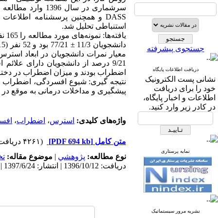
استنباطی تحلیل شد.
جستجوی پیشرفته
دریافت اطلاعات پایگاه
اضطراب بودند و میزان اضطراب در دخترا
نشانی پست الکترونیک
نتیجه گیری: شیوع افسردگی، اضطراب و 
خود را برای دریافت
پیشگیری و مداخلات درمانی به موقع در
اطلاعات و اخبار پایگاه،
در کادر زیر وارد کنید.
واژه‌های کلیدی:
استرس
،
اضطراب
،
افس
متن کامل
[PDF 694 kb]
(۴۲۶۱ دریافت)
نمایه پرستاری
نوع مطالعه:
پژوهشي
|
موضوع مقاله:
ت
دریافت: 1396/10/12 | انتشار: 1397/6/24 | انتشار الکترونیک: 1397/6/24
نشریه مرور سیستماتیک