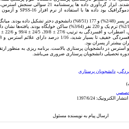
سرشماری در سال 1396 وارد مطالعه شدند. ابزار گردآوری داده
DASS و همچنین پرسشنامه اطلاعات دموگر
یافته‌ها: نمونه‌های مورد مطالعه را 165 نفر پسر (2/48%) و 177 (8/51%) دانشجوی دختر
دانشجویان 11/3 ± 77/21 بود و 52 نفر (2/15%) ترم یک و 220 نفر (3/64%) ساکن خوابگاه
ن بیشتر از پسران بود.
استرس در دانشجویان پرستاری بالاست. برنامه ریزی به منظور ارتق
 دوره تحصیلی دانشجویان پرستاری ضروری می‌باشد.
ردگی
،
دانشجویان پرستاری
خصصي
ارسال پیام به نویسنده مسئول