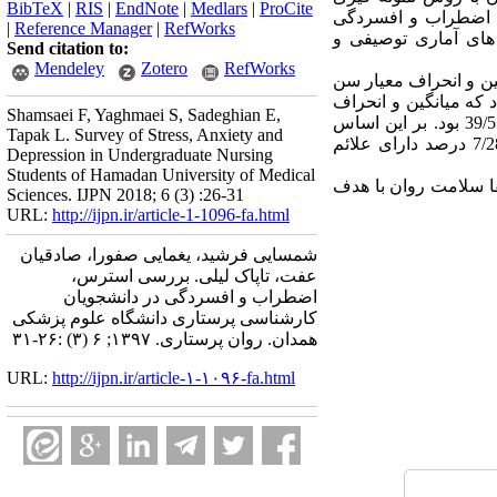
BibTeX
|
RIS
|
EndNote
|
Medlars
|
ProCite
 ها پرسشنامه 21 سوالی سنجش استرس، اضطراب و افسردگی
|
Reference Manager
|
RefWorks
افیک بود داده ها با استفاده از نرم افزار SPSS-16 و آزمون های آماری توصیفی و
Send citation to:
Mendeley
Zotero
RefWorks
 تشکیل داده بودند. میانگین و انحراف معیار سن
 بودند. یافته‌ها نشان داد که میانگین و انحراف
Shamsaei F, Yaghmaei S, Sadeghian E,
معیار نمرات دانشجویان در ابعاد استرس، اضطراب و افسردگی به ترتیب 27/6 ± 39/8، 24/5 ± 99/4 و 22/6 ± 39/5 بود. بر این اساس
Tapak L. Survey of Stress, Anxiety and
9/21 درصد از دانشجویان دارای علائم افسردگی خفیف تا بسیار شدید، 1/16 درصد دارای علائم استرس و 7/28 درصد دارای علائم
Depression in Undergraduate Nursing
Students of Hamadan University of Medical
ا سلامت روان با هدف
Sciences. IJPN 2018; 6 (3) :26-31
URL:
http://ijpn.ir/article-1-1096-fa.html
شمسایی فرشید، یغمایی صفورا، صادقیان
عفت، تاپاک لیلی. بررسی استرس،
اضطراب و افسردگی در دانشجویان
کارشناسی پرستاری دانشگاه علوم پزشکی
همدان. روان پرستاری. ۱۳۹۷; ۶ (۳) :۲۶-۳۱
URL:
http://ijpn.ir/article-۱-۱۰۹۶-fa.html