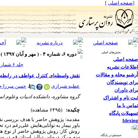
[
صفحه اصلی
]
بخش‌های اصلی
دوره ۶، شماره ۴ - ( مهر و آبان ۱۳۹۷ )
صفحه اصلی
جلد ۶ شماره ۴ صفحات ۷۳-۶۵
اطلاعات نشریه
آرشیو مجله و مقالات
نقش واسطه‌ای کنترل عواطف در رابطه بی
برای نویسندگان
عطیه شیرازی
،
حسن میرزا ح
برای داوران
گروه مشاوره، دانشکده ادبیات وعلوم انس
ثبت نام و اشتراک
تماس با ما
چکیده:
(۶۴۹۵ مشاهده)
تسهیلات پایگاه
مقدمه: پژوهش حاضر با هدف بررسی نقش ت
Idexing
باور بیمار به توانایی‌هایش علی‌رغم درد
جستجو در پایگاه