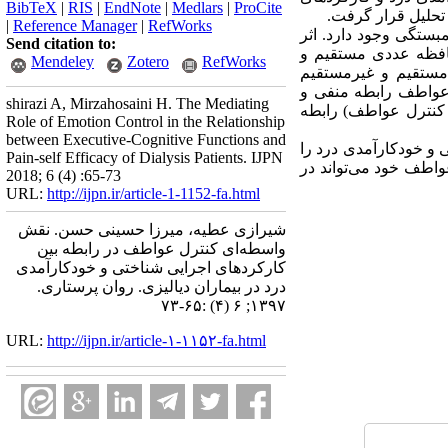
BibTeX
|
RIS
|
EndNote
|
Medlars
|
ProCite
تحلیل قرار گرفت.
|
Reference Manager
|
RefWorks
مبستگی وجود دارد. اثر
Send citation to:
افظه عددی مستقیم و
Mendeley
Zotero
RefWorks
 مستقیم و غیرمستقیم
 عواطف رابطه منفی و
shirazi A, Mirzahosaini H. The Mediating
س‌های کنترل عواطف) رابطه
Role of Emotion Control in the Relationship
between Executive-Cognitive Functions and
 و خودکارآمدی درد را
Pain-self Efficacy of Dialysis Patients. IJPN
عواطف خود می‌تواند در
2018; 6 (4) :65-73
URL:
http://ijpn.ir/article-1-1152-fa.html
شیرازی عطیه، میرزا حسینی حسن. نقش
واسطه‌ای کنترل عواطف در رابطه بین
کارکردهای اجرایی شناختی و خودکارآمدی
درد در بیماران دیالیزی. روان پرستاری.
۱۳۹۷; ۶ (۴) :۶۵-۷۳
URL:
http://ijpn.ir/article-۱-۱۱۵۲-fa.html