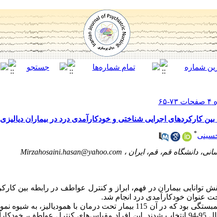
ن کارکردهای اجرایی شناختی و خودکارآمدی درد در بیماران دیالیزی
*
سینی
انی، دانشگاه قم، قم، ایران ،
Mirzahosaini.hasan@yahoo.com
وانایی بیماران در فهم، ابراز و کنترل عواطف در رابطه بین کارک
 تحت عنوان خودکارآمدی درد انجام شد.
روش کار: روش پژوهش حاضر از نوع همبستگی بود که در آن 115 بیمار تحت درمان با هم
سه مرکز درمانی دیالیز استان قم در سال 95-94 انتخاب شدند.‌ این افراد مقیاس‌های کنترل ع