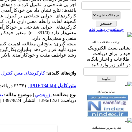
اجرایی شناختی را تکمیل کردند. داده‌ه
یافته‌ها: نتایج نشان داد بین خودکارآم
کارکردهای اجرایی شناختی بر کنترل ع
گنجینه لغات رابطه معنی‌داری دارد. ک
کارکردهای اجرایی شناختی بر خودکارآم
جستجوی پیشرفته
معنی‌دار دارد (1/0
منفی و معنی‌داری دارد.
دریافت اطلاعات پایگاه
نتیجه گیری: نتایج این مطالعه اهمیت کن
نشانی پست الکترونیک
مورد تأیید قرار می‌دهد. بنابراین بکارگ
خود را برای دریافت
رشد عواطف مثبت و خودکارآمدی بالاتر در
اطلاعات و اخبار پایگاه،
در کادر زیر وارد کنید.
واژه‌های کلیدی:
کارکردهای مغز
،
کنترل
متن کامل
[PDF 734 kb]
(۳۱۳۴ دریافت)
نمایه پرستاری
نوع مطالعه:
پژوهشي
|
موضوع مقاله:
ت
دریافت: 1396/12/21 | انتشار: 1397/8/24 | انتشار الکترونیک: 1397/8/24
نشریه مرور سیستماتیک