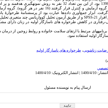
به مراکز مشاوره شهر تهران در سال 1398 بود. از این بین تعداد 32 نفر به روش نم
گرفت. ابزار جمع
آوری داده
ها عبارت بود از پرسشنامۀ طرحوارۀ یا
زار 21-
SPSS
و از طریق آزمون تحلیل کوواریانس چند متغیری تحلیل
ی-رفتاری در کاهش طرحواره های ناسازگار اولیه در زنان دارای مش
برنامه­های مرتبط با ارتقای سلامت خانواده و روابط زوجین از درمان 
ازگار اولیه استفاده نمود.
ضایت زناشویی
،
طرحواره های ناسازگار اولیه
خصصي
ارسال پیام به نویسنده مسئول