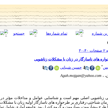
ره های ناسازگار در زنان با مشکلات زناشویی
*
یس
،
حسین شیبانی
، ،
Agah.mojgan@yahoo.com
ی زناشویی اصلی مهم است و شناسایی عوامل و مداخلات مؤثر در ت
 شناختی-رفتاری بر طرحواره های ناسازگار اولیه زنان با مشکلات 
طرح پیش­آزمون- پس­آزمون و گروه کنترل بود. جامعه آماری شامل تمام