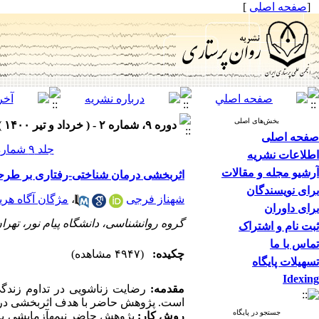
[
صفحه اصلی
]
بخش‌های اصلی
دوره ۹، شماره ۲ - ( خرداد و تیر ۱۴۰۰ )
صفحه اصلی
جلد ۹ شماره ۲ صفحات ۴۰-۳۰
اطلاعات نشریه
آرشیو مجله و مقالات
اثربخشی درمان شناختی-رفتاری بر طرحوا
برای نویسندگان
شهناز فرجی
،
مژگان آگاه هر
برای داوران
گروه روانشناسی، دانشگاه پیام نور، تهران
ثبت نام و اشتراک
تماس با ما
چکیده:
(۴۹۴۷ مشاهده)
تسهیلات پایگاه
Idexing
مقدمه:
رضایت زناشویی در تداوم زندگ
است. پژوهش حاضر با هدف اثربخشی درمان
جستجو در پایگاه
روش کار:
پژوهش حاضر نیمه­آزمایشی با 