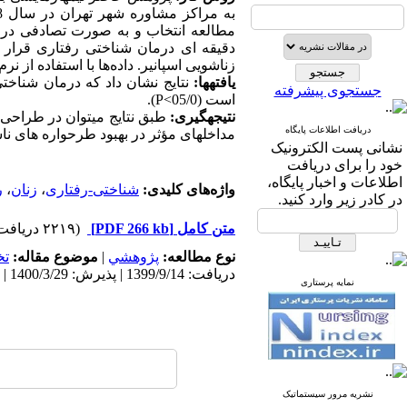
دقیقه ­ای درمان شناختی رفتاری قرار 
زناشویی اسپانیر. داده
ها با استفاده از نرم اف
یافته­ها:
نتایج نشان داد که درمان شناخت
جستجوی پیشرفته
است (05/0>
P
).
نتیجه­گیری:
طبق نتایج می­توان در طراحی 
دریافت اطلاعات پایگاه
مداخله­ای مؤثر در بهبود طرحواره های ناس
نشانی پست الکترونیک
خود را برای دریافت
اطلاعات و اخبار پایگاه،
واژه‌های کلیدی:
شناختی-رفتاری
،
زنان
،
ر
در کادر زیر وارد کنید.
متن کامل
[PDF 266 kb]
(۲۲۱۹ دریافت)
نوع مطالعه:
پژوهشي
|
موضوع مقاله:
ت
دریافت: 1399/9/14 | پذیرش: 1400/3/29 | انتشار: 1400/4/10 | انتشار الکترونیک: 1400/4/10
نمایه پرستاری
نشریه مرور سیستماتیک