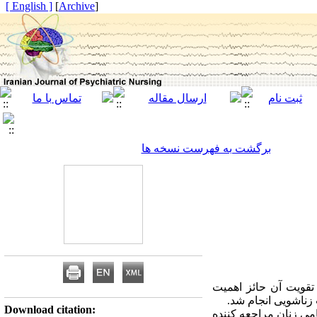
[ English ]
]
Archive
[
برگشت به فهرست نسخه ها
قویت آن حائز اهمیت
زناشویی انجام شد.
Download citation:
ی زنان مراجعه­ کننده