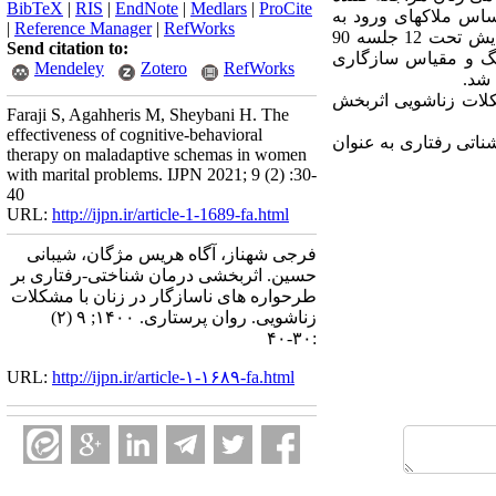
BibTeX
|
RIS
|
EndNote
|
Medlars
|
ProCite
ونه­گیری هدفمند و بر اساس ملاک­های ورود به
|
Reference Manager
|
RefWorks
مطالعه انتخاب و به صورت تصادفی در گروه آزمایش و کنترل قرار گرفتند (16 نفر در هر گروه). گروه آزمایش تحت 12 جلسه 90
Send citation to:
نگ و مقیاس سازگاری
Mendeley
Zotero
RefWorks
 شد.
کلات زناشویی اثربخش
Faraji S, Agahheris M, Sheybani H. The
effectiveness of cognitive-behavioral
شناتی رفتاری به عنوان
therapy on maladaptive schemas in women
with marital problems. IJPN 2021; 9 (2) :30-
40
URL:
http://ijpn.ir/article-1-1689-fa.html
فرجی شهناز، آگاه هریس مژگان، شیبانی
حسین. اثربخشی درمان شناختی-رفتاری بر
طرحواره های ناسازگار در زنان با مشکلات
زناشویی. روان پرستاری. ۱۴۰۰; ۹ (۲)
:۳۰-۴۰
URL:
http://ijpn.ir/article-۱-۱۶۸۹-fa.html