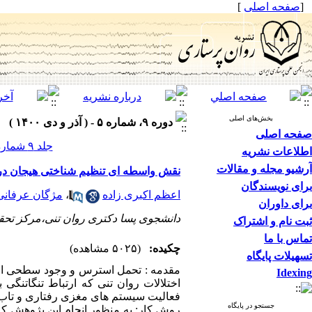
[
صفحه اصلی
]
بخش‌های اصلی
دوره ۹، شماره ۵ - ( آذر و دی ۱۴۰۰ )
صفحه اصلی
جلد ۹ شماره ۵ صفحات ۴۸-۳۹
اطلاعات نشریه
آرشیو مجله و مقالات
نقش واسطه ای تنظیم شناختی هیجان در ا
برای نویسندگان
اعظم اکبری زاده
،
مژگان عرفانی
برای داوران
دانشجوی پسا دکتری روان تنی،مرکز تحق
ثبت نام و اشتراک
تماس با ما
چکیده:
(۵۰۲۵ مشاهده)
تسهیلات پایگاه
مقدمه : تحمل استرس و وجود سطحی از آ
Idexing
اختلالات روان تنی که ارتباط تنگاتنگ
فعالیت سیستم های مغزی رفتاری و تاب آ
جستجو در پایگاه