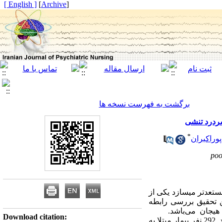
[ English ]
]
Archive
[
برگشت به فهرست نسخه ها
سردرد تنشی
*
پوراکبران
poo
تعدتر میسازد یکی از
ن تحقیق بررسی رابطه
هیجان می‌باشد.
Download citation:
روش کار: به منظور انجام این پژوهش که روش پژوهش توصیفی - همبستگی مبتنی بر تحلیل مسیر بود ..، تعداد 292 نفر بیمار مبتلا به