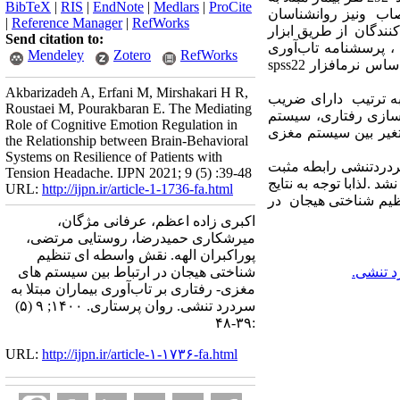
BibTeX
|
RIS
|
EndNote
|
Medlars
|
ProCite
غز و اعصاب ونیز روانشناسان
|
Reference Manager
|
RefWorks
نندگان از طریق ابزار
Send citation to:
 پرسشنامه تاب‌آوری
Mendeley
Zotero
RefWorks
کانر و دیویدسون (2003) ارزیابی شدند. سپس داده ها با استفاده از روش معادلات رگرسیون ساختاری، و بر اساس نرم­افزار spss22
Akbarizadeh A, Erfani M, Mirshakari H R,
 به ترتیب دارای ضریب
Roustaei M, Pourakbaran E. The Mediating
گفت که سیستم فعال سازی رفتاری، سیستم
Role of Cognitive Emotion Regulation in
متغیر بین سیستم مغزی
the Relationship between Brain-Behavioral
Systems on Resilience of Patients with
سردردتنشی رابطه مثبت
Tension Headache. IJPN 2021; 9 (5) :39-48
.لذابا توجه به نتایج
URL:
http://ijpn.ir/article-1-1736-fa.html
ظیم شناختی هیجان در
اکبری زاده اعظم، عرفانی مژگان،
میرشکاری حمیدرضا، روستایی مرتضی،
پوراکبران الهه. نقش واسطه ای تنظیم
 تنشی.
شناختی هیجان در ارتباط بین سیستم های
مغزی- رفتاری بر تاب‌آوری بیماران مبتلا به
سردرد تنشی. روان پرستاری. ۱۴۰۰; ۹ (۵)
:۳۹-۴۸
URL:
http://ijpn.ir/article-۱-۱۷۳۶-fa.html