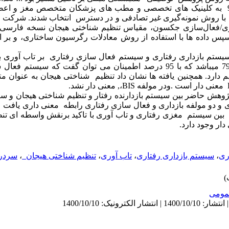
سردرد،که از ازابتدای سال 97 تا تیر 98 به کلینیک های تخصصی و مطب های پزشکان متخصص م
 با روش نمونه‌گیری غیر تصادفی و در دسترس انتخاب شدند. شرکت ک
/فعال‌سازی جکسون، مقیاس تنظیم شناختی هیجان نسخه فارسی ،
که سیستم بازداری رفتاری و سیستم فعال سازی رفتاری بر تاب آوری
تاثیر 883/0-(استاندارد نشده) 529/- و 79/1 می­باشد که با 95 درصد اطمینان می توان 
یم دارد. همچنین یافته ها نشان داد تنظیم شناختی هیجان به عنوان 
ی پژوهش حاضر بین سیستم بازدارنده رفتار و تنظیم شناختی هیجان و 
 و دو مولفه بازداری و فعال سازی رفتاری رابطه معنی داری یافت نشد 
ن سیستم مغزی رفتاری و تاب آوری با تاکید برنقش واسطه ای تن
دار وجود دارد.
ری
،
سیستم بازداری رفتاری
،
تاب آوری
،
تنظیم شناختی هیجان
،
سردرد
ومى