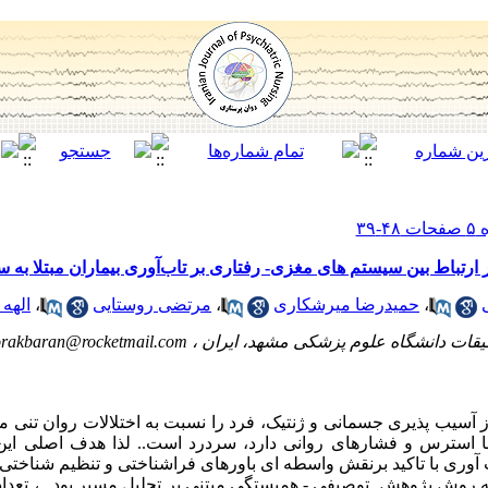
رتباط بین سیستم های مغزی- رفتاری بر تاب‌آوری بیماران مبتلا به 
،
حمیدرضا میرشکاری
،
مرتضی روستایی
،
الهه 
یقات دانشگاه علوم پزشکی مشهد، ایران ،
rakbaran@rocketmail.com
سیب پذیری جسمانی و ژنتیک، فرد را نسبت به اختلالات روان تنی مس
ی با استرس و فشارهای روانی دارد، سردرد است.. لذا هدف اصلی ای
وری با تاکید برنقش واسطه ای باورهای فراشناختی و تنظیم شناختی 