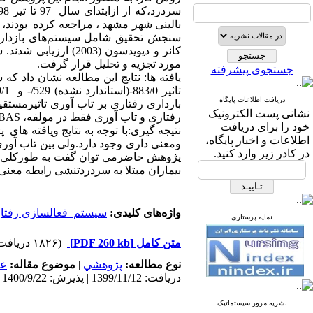
بالینی شهر مشهد ، مراجعه کرده بودند،
سنجش تحقیق شامل سیستم‌های بازداری
مورد تجزیه و تحلیل قرار گرفت.
جستجوی پیشرفته
یافته ها: نتایج این مطالعه نشان داد 
دریافت اطلاعات پایگاه
بازداری رفتاری بر تاب آوری تاثیرمستق
نشانی پست الکترونیک
رفتاری و تاب آوری فقط در مولفه، BAS معنی دار است .ودر مولفه BIS،, معنی دار نشد.
خود را برای دریافت
نتیجه گیری:با توجه به نتایج ویاقته ها
اطلاعات و اخبار پایگاه،
ومعنی داری وجود دارد.ولی بین تاب آوری
در کادر زیر وارد کنید.
پژوهش حاضرمی توان گفت به طورکلی بی
بیماران مبتلا به سردردتنشی رابطه معنی 
واژه‌های کلیدی:
سیستم فعالسازی رفتا
نمایه پرستاری
متن کامل
[PDF 260 kb]
(۱۸۲۶ دریافت)
نوع مطالعه:
پژوهشي
|
موضوع مقاله:
عم
دریافت: 1399/11/12 | پذیرش: 1400/9/22 | انتشار: 1400/10/10 | انتشار الکترونیک: 1400/10/10
نشریه مرور سیستماتیک