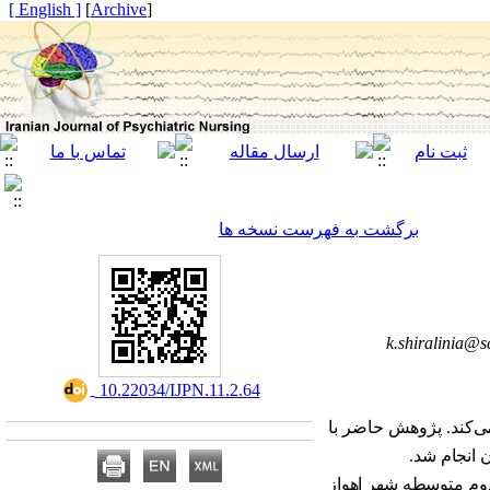
[ English ]
]
Archive
[
برگشت به فهرست نسخه ها
k.shiralinia@s
‎ 10.22034/IJPN.11.2.64
می‌کند‌. پژوهش حاضر با
 انجام شد.
دوم متوسطه شهر اهواز