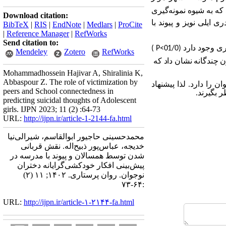
مونه مورد مطالعه تعداد 343 دانش‌آموز دختر بود که به شیوه نمونه‌گیری
Download citation:
 ایلی نویز و پیوند با
BibTeX
|
RIS
|
EndNote
|
Medlars
|
ProCite
|
Reference Manager
|
RefWorks
Send citation to:
ود دارد (01/0>
P
)
Mendeley
Zotero
RefWorks
ن چندگانه نشان داد که
Mohammadhossein Hajivar A, Shiralinia K,
Abbaspour Z. The role of victimization by
ان را دارد.
لذا پیشنهاد
peers and School connectedness in
 بگیرند.
predicting suicidal thoughts of Adolescent
girls. IJPN 2023; 11 (2) :64-73
URL:
http://ijpn.ir/article-1-2144-fa.html
محمدحسینی حاجیور ابوالقاسم، شیرالی‌نیا
خدیجه، عباس‌پور ذبیح‌اله. نقش قربانی
شدن توسط همسالان و پیوند با مدرسه در
پیش‌بینی افکار خودکشی‌گرایانه دختران
نوجوان. روان پرستاری. ۱۴۰۲; ۱۱ (۲)
:۶۴-۷۳
URL:
http://ijpn.ir/article-۱-۲۱۴۴-fa.html