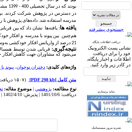
در دسترس در پژوهش شرکت کردند. برای جم
مدرسه استفاده شد. داده‌های پژوهش با
یافته ها
:
یافته‌ها نشان داد که بین قربان
جستجوی پیشرفته
هم‌چنین بین پیوند با مدرسه و افکار خودکشی‌
دریافت اطلاعات پایگاه
21 درصد از واریانس افکار خودکشی به‌وسیله قربانی شدن توسط همسالان و پیوند با مدرسه تبیین می‌شود.
نشانی پست الکترونیک
نتیجه‌گیری:
قربانی شدن توسط همسالان و
خود را برای دریافت
می‌شود که مشاوران جهت کاهش افکار خودک
اطلاعات و اخبار پایگاه،
در کادر زیر وارد کنید.
واژه‌های کلیدی:
دختران نوجوان
،
پیوند با
متن کامل
[PDF 298 kb]
(۱۵۰۷ دریافت)
نوع مطالعه:
پژوهشي
|
موضوع مقاله:
ت
نمایه پرستاری
دریافت: 1401/10/6 | پذیرش: 1402/4/10 | انتشار: 1402/4/10 | انتشار الکترونیک: 1402/4/10
نشریه مرور سیستماتیک