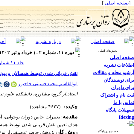
[
صفحه اصلی
]
بخش‌های اصلی
دوره ۱۱، شماره ۲ - ( خرداد و تیر ۱۴۰۲ )
صفحه اصلی
جلد ۱۱ شماره ۲ صفحات ۷۳-۶۴
اطلاعات نشریه
آرشیو مجله و مقالات
نقش قربانی شدن توسط همسالان و پیوند 
برای نویسندگان
ابوالقاسم محمدحسینی حاجیور
برای داوران
استادیار گروه مشاوره، دانشکده علوم ترب
ثبت نام و اشتراک
تماس با ما
چکیده:
(۴۶۲۷ مشاهده)
تسهیلات پایگاه
مقدمه
Idexing
‌: تغییرات خاص دوران نوجوانی‌، آ
هدف تعیین نقش
قربانی شدن توسط همسالا
جستجو در پایگاه
روش کار
‌: پژوهش حاضر توصیفی از نوع