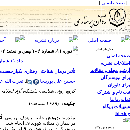
[
صفحه اصلی
]
بخش‌های اصلی
دوره ۱۱، شماره ۶ - ( بهمن و اسفند ۱۴۰۲ )
صفحه اصلی
جلد ۱۱ شماره ۶ صفحات ۵۰-۳۷
اطلاعات نشریه
آرشیو مجله و مقالات
تأثیر درمان شناختی رفتاری یکپارچه‌شده با
برای نویسندگان
حسین علی پورپیچا
،
قدرت الله ع
برای داوران
گروه روان شناسی، دانشگاه آزاد اسلامی 
ثبت نام و اشتراک
تماس با ما
چکیده:
(۴۶۸۹ مشاهده)
تسهیلات پایگاه
Idexing
مقدمه: پژوهش حاضر باهدف بررسی تأثیر 
در بیماران مبتلابه کووید-19 انجام شد.
جستجو در پایگاه
روش کار: این پژوهش در قالب یک طرح آز