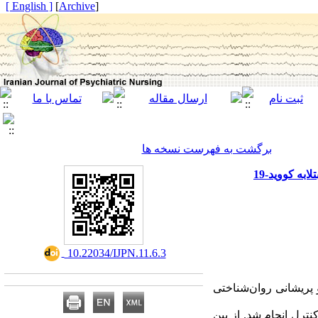
[ English ]
]
Archive
[
برگشت به فهرست نسخه ها
به کووید-19
‎ 10.22034/IJPN.11.6.3
 پریشانی روان‌شناختی
ترل انجام شد. از بین