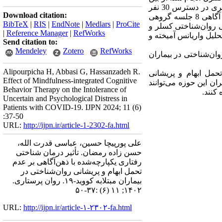
بیماران مبتلابه کووید-19 دارای سابقه بستری در شهر آمل در نیمه اول سال 1400 با استفاده از روش نمونه‌گیری در دسترس 30 نفر
Download citation:
انتخاب و به‌صورت تصادفی در دو گروه مداخله و کنترل گمارش شدند. گروه­­ شناختی رفتاری یکپارچه با ذهن آگاهی 8 جلسه گروهی
BibTeX
|
RIS
|
EndNote
|
Medlars
|
ProCite
ی روان‌شناختی کسلر و
|
Reference Manager
|
RefWorks
ده از آزمون تحلیل واریانس آمیخته و
Send citation to:
Mendeley
Zotero
RefWorks
وان‌شناختی در بیماران
Alipourpicha H, Abbasi G, Hassanzadeh R.
حمل ابهام و پریشانی
Effect of Mindfulness-integrated Cognitive
 درمان گران این حوزه می‌توانند
Behavior Therapy on the Intolerance of
 کنند.
Uncertain and Psychological Distress in
Patients with COVID-19. IJPN 2024; 11 (6)
:37-50
URL:
http://ijpn.ir/article-1-2302-fa.html
علی پورپیچا حسین، عباسی قدرت الله،
حسن زاده رمضان. تأثیر درمان شناختی
رفتاری یکپارچه‌شده با ذهن‌آگاهی بر عدم
تحمل ابهام و پریشانی روان‌شناختی در
بیماران مبتلابه کووید-۱۹. روان پرستاری.
۱۴۰۲; ۱۱ (۶) :۳۷-۵۰
URL:
http://ijpn.ir/article-۱-۲۳۰۲-fa.html