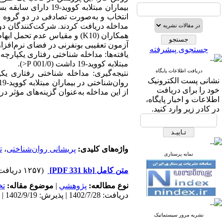
مداخله­ دریافت کردند. شرکت‌کنندگان د
آزمون تعقیبی بونفرنی در فضای نرم‌افزار SPSS26 مورد تجزیه‌وتحلیل قرار گرف
جستجوی پیشرفته
یافته‌ها: مداخله­ شناختی رفتاری یکپارچ
مبتلابه کووید-19 داشت (001/0 P<).
دریافت اطلاعات پایگاه
نتیجه‌گیری: مداخله‌ شناختی رفتاری ی
نشانی پست الکترونیک
خود را برای دریافت
از این مداخله‌ به‌عنوان گزینه‌های مؤثر د
اطلاعات و اخبار پایگاه،
در کادر زیر وارد کنید.
واژه‌های کلیدی:
پریشانی روان‌شناختی
،
ت
نمایه پرستاری
متن کامل
[PDF 331 kb]
(۱۲۵۷ دریافت)
نوع مطالعه:
پژوهشي
|
موضوع مقاله:
ت
دریافت: 1402/7/28 | پذیرش: 1402/9/19 | انتشار: 1402/11/10 | انتشار الکترونیک: 1402/11/10
نشریه مرور سیستماتیک