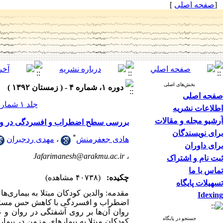
[
صفحه اصلی
]
بخش‌های اصلی
دوره ۱، شماره ۴ - ( زمستان ۱۳۹۲ )
صفحه اصلی
جلد ۱ شماره ۴ صفحات ۵۳-۴۵
اطلاعات نشریه
آرشیو مجله و مقالات
بررسی سطح اضطراب و افسردگی در والدی
برای نویسندگان
*
هادی جعفرمنش
،
مهدی ردجبران
برای داوران
Jafarimanesh@arakmu.ac.ir
،
ثبت نام و اشتراک
تماس با ما
چکیده:
(۴۰۷۳۸ مشاهده)
تسهیلات پایگاه
مقدمه: والدین کودکان مبتلا به بیماری‌ه
Idexing
اضطراب و افسردگی با کاهش حس مسئولی
روان آن‌ها بر روی آشفتگی در روان و
جستجو در پایگاه
کودکان مبتلا به بیمارهای مزمن در بیم