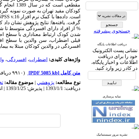
کودکان مفید تهران به صورت نمونه گیری
جستجوی پیشرفته
دریافت اطلاعات پایگاه
افسردگی در والدین کودکان مبتلا به بیما
نشانی پست الکترونیک
خود را برای دریافت
واژه‌های کلیدی:
اضطراب
،
افسردگی
،
وا
اطلاعات و اخبار پایگاه،
در کادر زیر وارد کنید.
متن کامل
[PDF 5085 kb]
(۹۹۱۰ دریافت)
نوع مطالعه:
پژوهشي
|
موضوع مقاله:
ت
دریافت: 1393/1/1 | پذیرش: 1393/1/25 | انتشار: 1393/1/25 | انتشار الکترونیک: 1393/1/25
نمایه پرستاری
نشریه مرور سیستماتیک