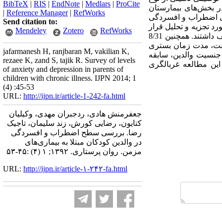
BibTeX
|
RIS
|
EndNote
|
Medlars
|
ProCite
مزمن بستری در بخش‌های بیمارستان
|
Reference Manager
|
RefWorks
انی اضطراب و افسردگی
Send citation to:
ا با کمک نرم افزار SPSS v.16 وآمار توصیفی و آزمون‌های همبستگی پیرسون و Independent t-test مورد تجزیه و تحلیل قرار
Mendeley
Zotero
RefWorks
گرفت. یافته‌ها: نتایج پژوهش نشان داد که 1/49% از والدین اضطراب متوسط تا شدید، و 5/24% اضطراب خفیف داشتند. همچنین 8/31
ودک، محل سکونت، مدت زمان بستری
jafarmanesh H, ranjbaran M, vakilian K,
، همچنین رابطه معناداری بین جنسیت والدین، سابقه
rezaee K, zand S, tajik R. Survey of levels
ی: با توجه به یافته‌های این مطالعه غربالگری
of anxiety and depression in parents of
children with chronic illness. IJPN 2014; 1
(4) :45-53
URL:
http://ijpn.ir/article-1-242-fa.html
جعفرمنش هادی، ردجبران مهدی، وکیلیان
کتایون، رضایی کورش، زند سلیمان، تاجیک
رضا. بررسی سطح اضطراب و افسردگی
در والدین کودکان مبتلا به بیماری‌های
مزمن. روان پرستاری. ۱۳۹۲; ۱ (۴) :۴۵-۵۳
URL:
http://ijpn.ir/article-۱-۲۴۲-fa.html