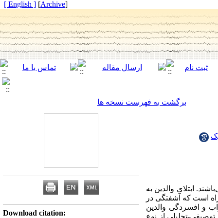
[ English ]
]
Archive
[
برگشت به فهرست نسخه ها
ک
شند. ابتلای والدین به
اه است که آشفتگی در
اب و افسردگی والدین
Download citation:
توصیفی-تحلیلی از نوع