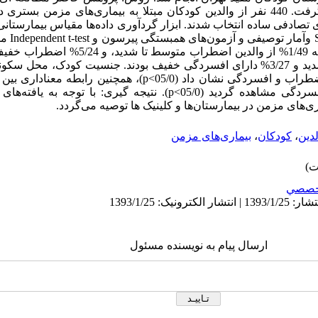
مقطعی است که در سال 1389 انجام گرفت. 440 نفر از والدین کودکان مبتلا به بیماری‌های 
 تصادفی ساده انتخاب شدند. ابزار گردآوری داده‌ها مقیاس بیمارست
است. داده‌ه
% از افراد دارای افسردگی متوسط تا شدید و 3/27% دارای افسردگی خفیف بودند. جنسیت ک
شدن کودک ارتباط معناداری با سطح اضطراب و افسردگی نشان داد (05/0>p)
قبلی اضطراب، سن والدین با سطح افسردگی مشاهده گردید (05/0>p). نتیجه گیر
ری‌های مزمن در بیمارستان‌ها و کلینیک ها توصیه می‌گردد.
لدین
،
کودکان
،
بیماری‌های مزمن
خصصي
ارسال پیام به نویسنده مسئول