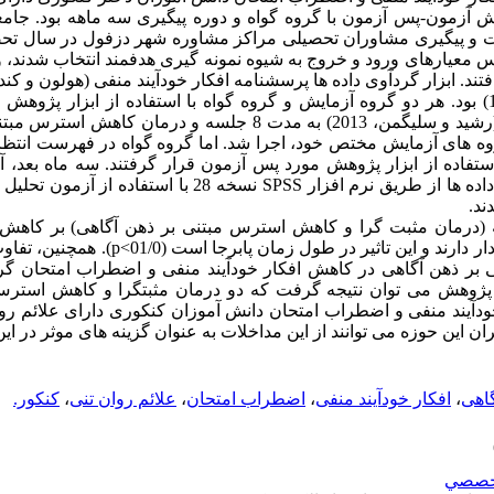
 آزمون-پس آزمون با گروه گواه و دوره پیگیری سه ماهه بود. جامع
 بر اساس معیارهای ورود و خروج به شیوه نمونه­ گیری هدفمند انتخاب شدند،
اضطراب امتحان (فریدمن-جاکوب، 1997) بود. هر دو گروه آزمایش و گروه گواه با استفاده از ابز
گرفتند. سپس مداخله درمان مثبت­ گرا (رشید و سلیگمن، 2013) به مدت 8 جلسه و 
 مدت 8 جلسه برای گروه­ های آزمایش مختص خود، اجرا شد. اما گروه گواه در فهرست ا
تفاده از ابزار پژوهش مورد پس­ آزمون قرار گرفتند. سه ماه بعد، آ
گروه آزمایش و گروه گواه به عمل آمد. داده­ ها از طریق نرم ­افزار SPSS 
ند.
خله (درمان مثبت­ گرا و کاهش استرس مبتنی بر ذهن­ آگاهی) بر کاهش 
اضطراب امتحان دانش­ آموزان تاثیر معنادار دارند و ای
بر ذهن­ آگاهی در کاهش افکار خودآیند منفی و اضطراب امتحان گر
ای پژوهش می ­توان نتیجه گرفت که دو درمان مثبت­گرا و کاهش استرس
 خودآیند منفی و اضطراب امتحان دانش­ آموزان کنکوری دارای علائم روان
این حوزه می­ توانند از این مداخلات به عنوان گزینه­ های موثر در این 
اهی
،
افکار خودآیند منفی
،
اضطراب امتحان
،
علائم روان تنی
،
کنکور.
خصصي