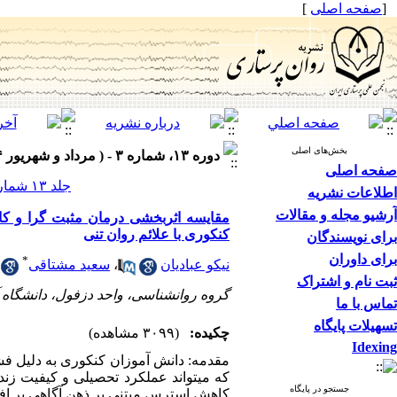
[
صفحه اصلی
]
بخش‌های اصلی
دوره ۱۳، شماره ۳ - ( مرداد و شهریور ۱۴۰۴ )
صفحه اصلی
جلد ۱۳ شماره ۳ صفحات ۶۰-۴۷
اطلاعات نشریه
آرشیو مجله و مقالات
مقایسه اثربخشی درمان مثبت گرا و کا
کنکوری با علائم روان تنی
برای نویسندگان
برای داوران
*
نیکو عبادیان
،
سعید مشتاقی
ثبت نام و اشتراک
گروه روانشناسی، واحد دزفول، دانشگاه آ
تماس با ما
تسهیلات پایگاه
چکیده:
(۳۰۹۹ مشاهده)
Idexing
مقدمه: دانش ­آموزان کنکوری به دلیل ف
که می­تواند عملکرد تحصیلی و کیفیت زن
جستجو در پایگاه
کاهش استرس مبتنی بر ذهن­ آگاهی بر افک