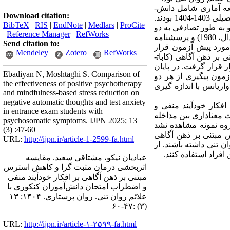
ه آماری شامل دانش­
Download citation:
آموزان دختر مقطع متوسطه تحت نظارت و پیگیری مشاوران تحصیلی مراکز مشاوره شهر دزفول در سال تحصیلی 1403-1404 بودند.
BibTeX
|
RIS
|
EndNote
|
Medlars
|
ProCite
 و به طور تصادفی به دو
|
Reference Manager
|
RefWorks
گروه آزمایش و یک گروه گواه تخصیص یافتند. ابزار گردآوی داده­ ها پرسشنامه افکار خودآیند منفی (هولون و کندال، 1980) و پرسشنامه
Send citation to:
ار پژوهش مورد پیش­ آزمون قرار
Mendeley
Zotero
RefWorks
درمان کاهش استرس مبتنی بر ذهن ­آگاهی (کابات­
نتظار قرار گرفت. در پایان
Ebadiyan N, Moshtaghi S. Comparison of
زمون پیگیری از هر دو
the effectiveness of positive psychotherapy
نسخه 28 با استفاده از آزمون تحلیل واریانس با اندازه­ گیری
and mindfulness-based stress reduction on
negative automatic thoughts and test anxiety
افکار خودآیند منفی و
in entrance exam students with
ن تاثیر در طول زمان پابرجا است (01/0>p). همچنین، تفاوت معناداری بین مداخله
psychosomatic symptoms. IJPN 2025; 13
وه نمونه مشاهده نشد
(3) :47-60
 مبتنی بر ذهن­ آگاهی
URL:
http://ijpn.ir/article-1-2599-fa.html
­ تنی داشته باشند. از
افراد استفاده کنند.
عبادیان نیکو، مشتاقی سعید. مقایسه
اثربخشی درمان مثبت گرا و کاهش استرس
مبتنی بر ذهن آگاهی بر افکار خودآیند منفی
و اضطراب امتحان دانش‌آموزان کنکوری با
علائم روان تنی. روان پرستاری. ۱۴۰۴; ۱۳
(۳) :۴۷-۶۰
URL:
http://ijpn.ir/article-۱-۲۵۹۹-fa.html