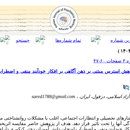
هش استرس مبتنی بر ذهن آگاهی بر افکار خودآیند منفی و اضطراب 
زاد اسلامی، دزفول، ایران. ،
saeed1788@gmail.com
شارهای تحصیلی و انتظارات اجتماعی، اغلب با مشکلات روان­شناختی م
دگی آنها را تحت تاثیر قرار دهد. هدف از پژوهش حاضر مقایسه اثربخ
ار خودآیند منفی و اضطراب امتحان دانش­ آموزان دختر کنکوری دارای ع