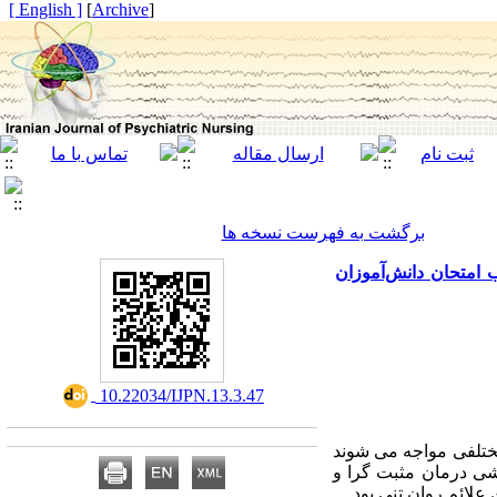
[ English ]
]
Archive
[
برگشت به فهرست نسخه ها
امتحان دانش‌آموزان
‎ 10.22034/IJPN.13.3.47
ختلفی مواجه می­ شوند
شی درمان مثبت­ گرا و
لائم روان­ تنی بود.