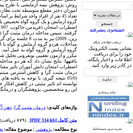
روش­: پژوهش نیمه آزمایشی با طرح پیش
تعداد 45 نفر از افراد واجد شرایط
جستجوی پیشرفته
زین، 2009) نیز به
دریافت اطلاعات پایگاه
مداخلات هردو گروه آزمایش و گواه با اس
نشانی پست الکترونیک
خود را برای دریافت
مکرر و آزمون تعقیبی بون­فرونی تحلیل شد
اطلاعات و اخبار پایگاه،
یافته­ها: نتایج نشان داد که هر دو مدا
در کادر زیر وارد کنید.
درمان مثبت­ گرا و کاهش استرس مبتنی 
(05/0
نتیجه ­گیری: با توجه به یافته ‏ه
توانسته ­اند تاثیر مثبتی در کاهش افکار
این­ رو متخصصین، پژوهشگران و درمانگران 
نمایه پرستاری
واژه‌های کلیدی:
درمان مثبت گرا
،
ذهن آگ
متن کامل
[PDF 334 kb]
(۸۷۹ دریافت)
نوع مطالعه:
پژوهشي
|
موضوع مقاله:
ت
نشریه مرور سیستماتیک